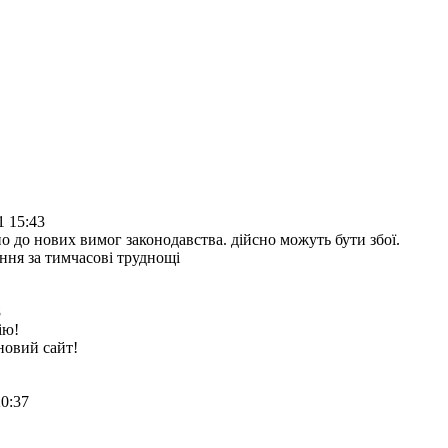
1 15:43
о до нових вимог законодавства. дійсно можуть бути збої.
ння за тимчасові труднощі
8
ію!
новий сайт!
20:37