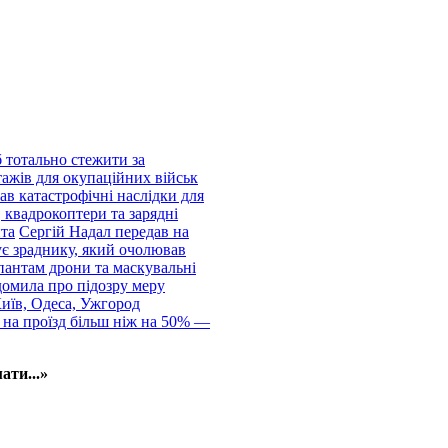
 тотально стежити за
тажів для окупаційних військ
ав катастрофічні наслідки для
 квадрокоптери та зарядні
нта
Сергій Надал передав на
ує зраднику, який очолював
пантам дрони та маскувальні
домила про підозру меру
Київ, Одеса, Ужгород
 на проїзд більш ніж на 50% —
ати...»