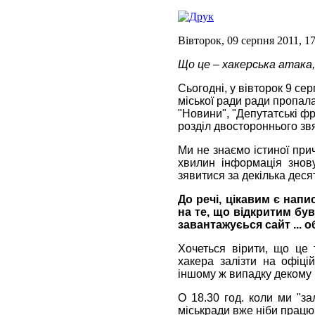
Вівторок, 09 серпня 2011, 1
Що це – хакерська атака,
Cьогодні, у вівторок 9 се
міської ради ради пропал
"Новини", "Депутатські фра
розділ двостороннього звяз
Ми не знаємо істиної при
хвилин інформація знову
зявитися за декілька десят
До речі, цікавим є нап
на те, що відкритим був
завантажуєься сайт ... о
Хочеться вірити, що це 
хакера залізти на офіці
іншому ж випадку декому 
О 18.30 год. коли ми "з
міськради вже ніби прац