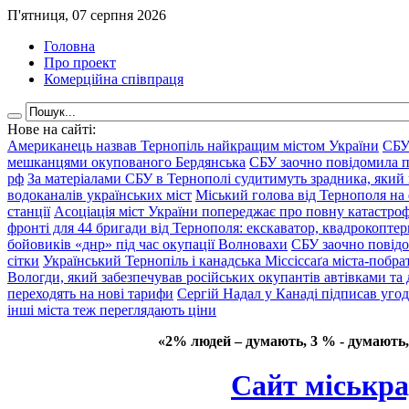
П'ятниця, 07 серпня 2026
Головна
Про проект
Комерційна співпраця
Нове на сайті:
Американець назвав Тернопіль найкращим містом України
СБУ
мешканцями окупованого Бердянська
СБУ заочно повідомила пр
рф
За матеріалами СБУ в Тернополі судитимуть зрадника, який 
водоканалів українських міст
Міський голова від Тернополя на 
станції
Асоціація міст України попереджає про повну катастроф
фронті для 44 бригади від Тернополя: екскаватор, квадрокоптери
бойовиків «днр» під час окупації Волновахи
СБУ заочно повідо
сітки
Український Тернопіль і канадська Міссіссаґа міста-побрат
Вологди, який забезпечував російських окупантів автівками та
переходять на нові тарифи
Сергій Надал у Канаді підписав уго
інші міста теж переглядають ціни
«2% людей – думають, 3 % - думають,
Сайт міськра