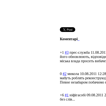
Коментарі
+1
#3
прес-служба
11.08.201
його обновлюють, відповідн
міська влада просить вибаче
0
#2
микола
10.08.2011 12:2
мабуть роблять реконструкц
Певне незабаром побачимо 
+6
#1
ніфігасобі
09.08.2011 
без слів...