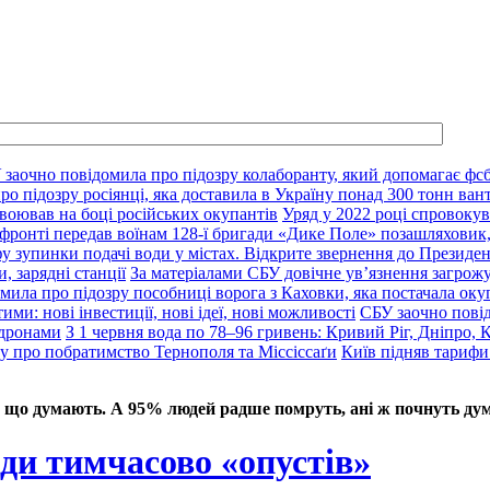
 заочно повідомила про підозру колаборанту, який допомагає фсб
о підозру росіянці, яка доставила в Україну понад 300 тонн ван
воював на боці російських окупантів
Уряд у 2022 році спровокув
фронті передав воїнам 128-ї бригади «Дике Поле» позашляховик,
у зупинки подачі води у містах. Відкрите звернення до Президе
, зарядні станції
За матеріалами СБУ довічне ув’язнення загрож
мила про підозру пособниці ворога з Каховки, яка постачала оку
ими: нові інвестиції, нові ідеї, нові можливості
СБУ заочно пові
 дронами
З 1 червня вода по 78–96 гривень: Кривий Ріг, Дніпро, 
ду про побратимство Тернополя та Міссіссаґи
Київ підняв тарифи
 що думають. А 95% людей радше помруть, ані ж почнуть дум
ди тимчасово «опустів»