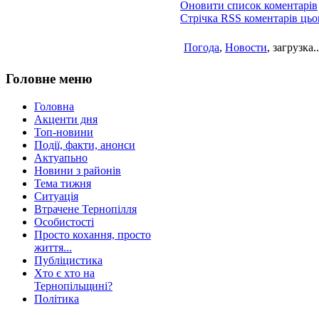
Оновити список коментарів
Стрічка RSS коментарів цьо
Погода
,
Новости
, загрузка..
Головне меню
Головна
Акценти дня
Топ-новини
Події, факти, анонси
Актуапьно
Новини з районів
Тема тижня
Ситуація
Втрачене Тернопілля
Особистості
Просто кохання, просто
життя...
Публіцистика
Хто є хто на
Тернопільщині?
Політика