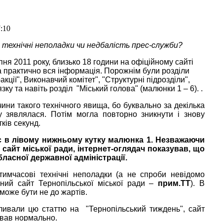
7:10
 технічні неполадки чи недбалість прес-служби?
рпня 2011 року, близько 18 години на офіційному сайті
а практично вся інформація. Порожнім були розділи
кції", Виконавчий комітет", "Структурні підрозділи",
ку та навіть розділ "Міський голова" (малюнки 1 – 6). .
чини такого технічного явища, бо буквально за декілька
 зявлялася. Потім могла повторно зникнути і знову
ків секунд.
ис в лівому нижньому кутку малюнка 1. Незважаючи
 сайт міської ради, інтернет-оглядач показував, що
бласної державної адміністрації.
тимчасові технічні неполадки (а не спроби невідомо
йний сайт Тернопільської міської ради –
прим.ТТ
). В
може бути не до жартів.
аливали цю статтю на "Тернопільський тиждень", сайт
ював нормально.