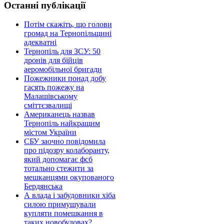
Останні публікації
Потім скажіть, що голови
громад на Тернопільщині
адекватні
Тернопіль для ЗСУ: 50
дронів для бійців
аеромобільної бригади
Пожежники понад добу
гасять пожежу на
Малашівському
сміттєзвалищі
Американець назвав
Тернопіль найкращим
містом України
СБУ заочно повідомила
про підозру колаборанту,
який допомагає фсб
тотально стежити за
мешканцями окупованого
Бердянська
А влада і забудовники хіба
силою примушували
купляти помешкання в
таких новобудовах?