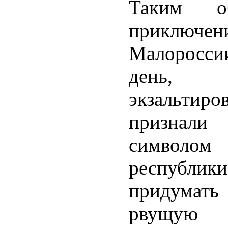
Таким о
приключен
Малороссии
день,
экзальти
признали 
символом
республ
придумат
рвущую 