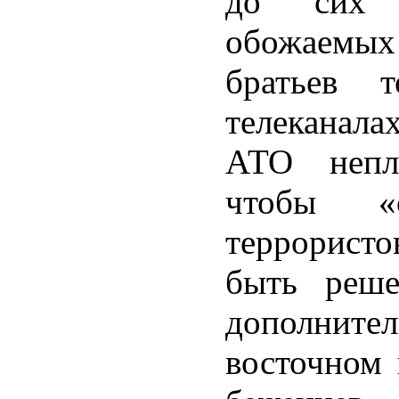
до сих 
обожаем
братьев 
телеканала
АТО непл
чтобы «
террорист
быть реш
дополни
восточном 