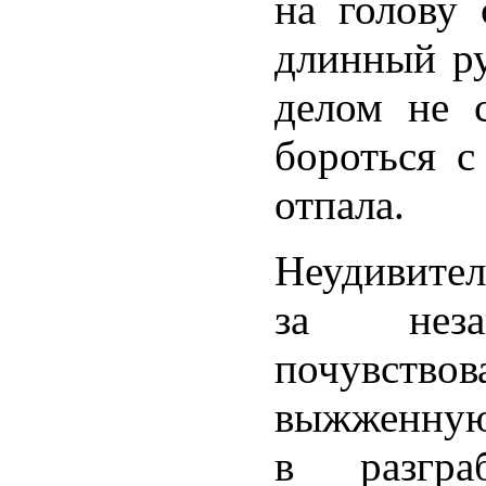
на голову 
длинный ру
делом не 
бороться с
отпала.
Неудивител
за неза
почувст
выжженную
в разгра