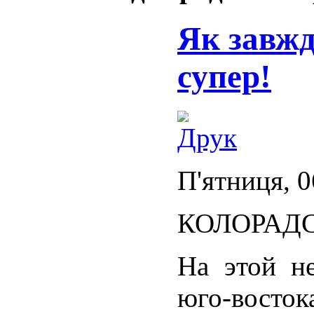
Як завжд
супер!
П'ятниця, 0
КОЛОРАД
На этой н
юго-вост