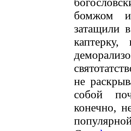
богослов
бомжом и
затащили 
каптерку,
деморал
святотатст
не раскрыв
собой по
конечно, н
поп