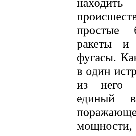
находи
происшест
простые 
ракеты и
фугасы. Ка
в один ист
из него в
единый в
поражаю
мощности