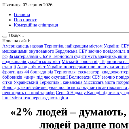
П'ятниця, 07 серпня 2026
Головна
Про проект
Комерційна співпраця
Нове на сайті:
Американець назвав Тернопіль найкращим містом України
СБУ
мешканцями окупованого Бердянська
СБУ заочно повідомила пр
рф
За матеріалами СБУ в Тернополі судитимуть зрадника, який 
водоканалів українських міст
Міський голова від Тернополя на 
станції
Асоціація міст України попереджає про повну катастроф
фронті для 44 бригади від Тернополя: екскаватор, квадрокоптери
бойовиків «днр» під час окупації Волновахи
СБУ заочно повідо
сітки
Український Тернопіль і канадська Міссіссаґа міста-побрат
Вологди, який забезпечував російських окупантів автівками та
переходять на нові тарифи
Сергій Надал у Канаді підписав уго
інші міста теж переглядають ціни
«2% людей – думають,
людей радше помр