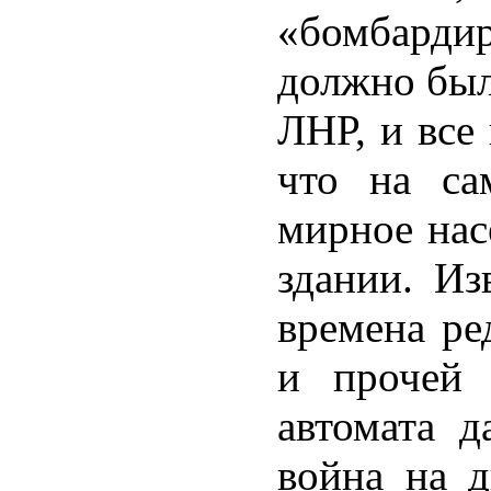
«бомбарди
должно был
ЛНР, и все 
что на са
мирное нас
здании. Из
времена р
и прочей 
автомата д
война на 