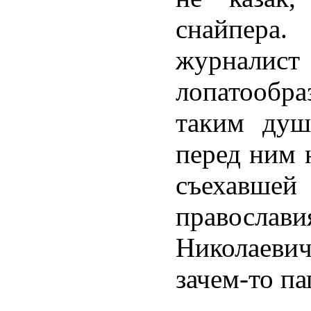
снайпер
журнали
лопатообр
таким душ
перед ним 
съехавше
православ
Николаеви
зачем-то па