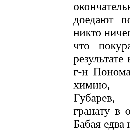
окончате
доедают п
никто ничег
что покур
результате
г-н Понома
химию, н
Губарев,
гранату в 
Бабая едва