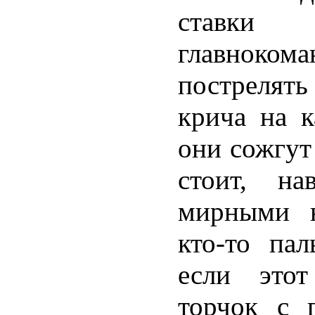
ставк
главнок
пострелять
крича на к
они сожгут
стоит, на
мирными н
кто-то пал
если этот
торчок с г