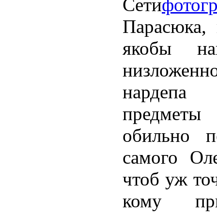
Сети
фотог
Парасюка,
якобы на
низложен
нардепа 
предмет
обильно п
самого Оле
чтоб уж то
кому пр