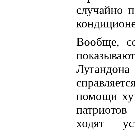
случайно п
кондиционе
Вообще, с
показыва
Лугандона
справляетс
помощи хун
патриотов
ходят у