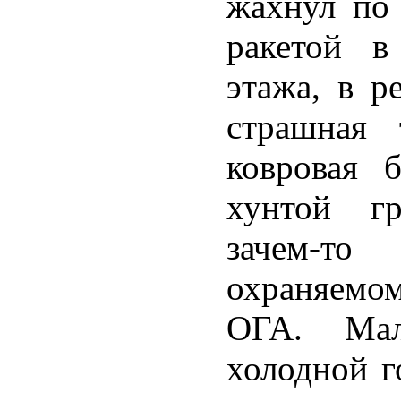
жахнул по
ракетой в
этажа, в р
страшная 
ковровая 
хунтой гр
зачем-т
охраняемо
ОГА. Ма
холодной г