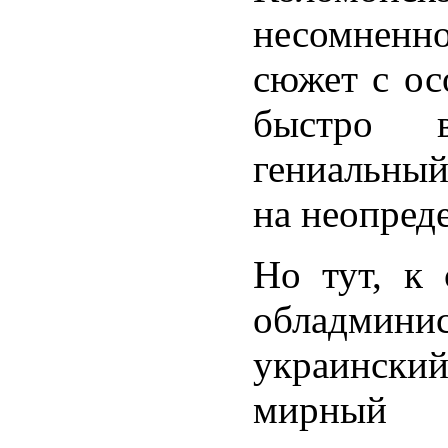
несомнен
сюжет с ос
быстро 
гениальный
на неопред
Но тут, к 
обладмин
украинск
мирный 