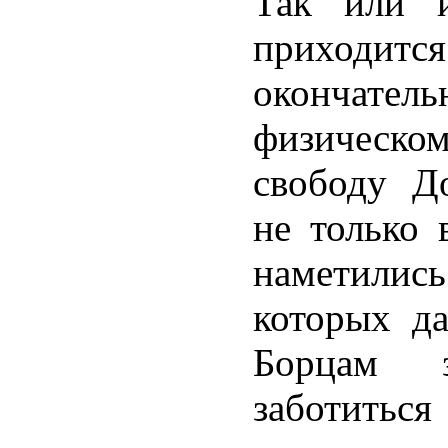
Так или и
приходи
окончат
физическо
свободу Д
не только 
наметилис
которых да
Борцам 
заботитьс