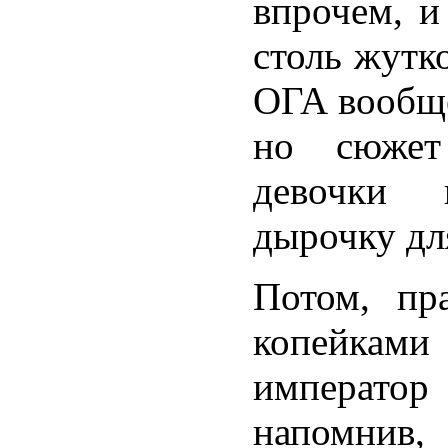
впрочем, и
столь жутк
ОГА вообще
но сюжет
девочки 
дырочку дл
Потом, пр
копейка
императо
напомни