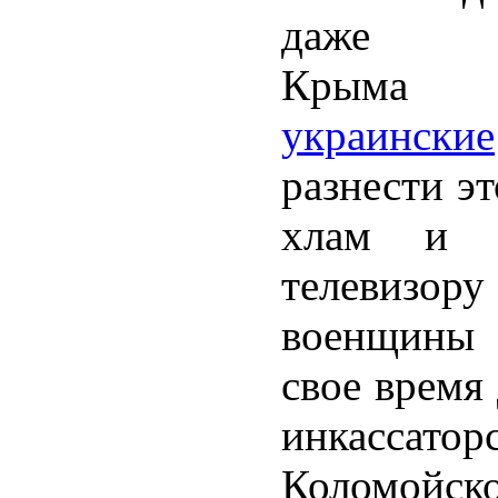
даже 
Кр
украинские
разнести э
хлам и к
телевизор
военщины 
свое время
инкасса
Коломойс