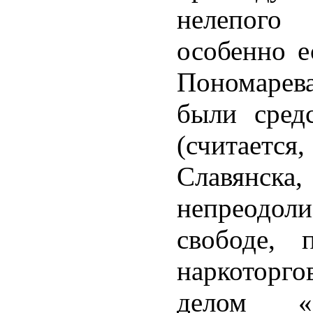
нелепого
особенно е
Пономарева
были сред
(считаетс
Славян
непреодол
свободе,
наркоторг
делом «