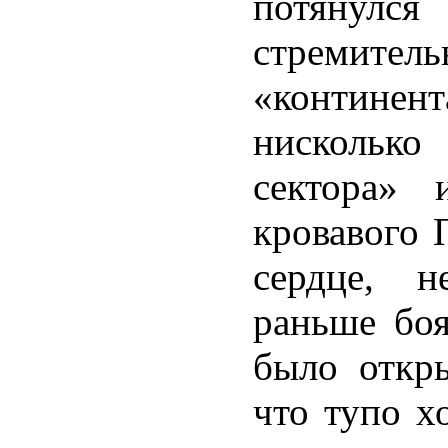
потянулс
стремит
«контине
нискольк
сектора» 
кровавого 
сердце, 
раньше боя
было откры
что тупо х