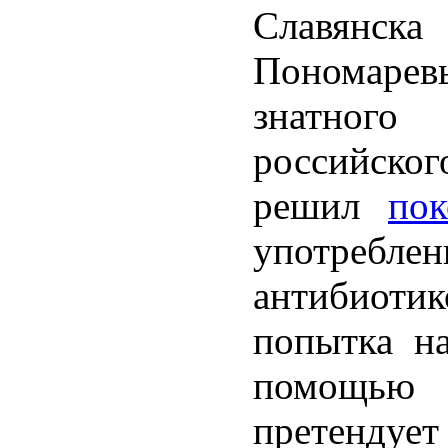
Славян
Пономар
знатного
российско
решил
по
употребл
антибиот
попытка н
помощью п
претенду