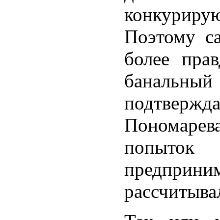
конкуриру
Поэтому с
более пра
банальны
подтвержд
Пономарев
попыто
предприним
рассчитыва