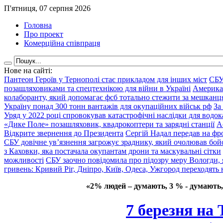
П'ятниця, 07 серпня 2026
Головна
Про проект
Комерційна співпраця
Нове на сайті:
Пантеон Героїв у Тернополі стає прикладом для інших міст
СБУ
позашляховиками та спецтехнікою для війни в Україні
Америка
колаборанту, який допомагає фсб тотально стежити за мешкан
Україну понад 300 тонн вантажів для окупаційних військ рф
За
Уряд у 2022 році спровокував катастрофічні наслідки для водок
«Дике Поле» позашляховик, квадрокоптери та зарядні станції
А
Відкрите звернення до Президента
Сергій Надал передав на фро
СБУ довічне ув’язнення загрожує зраднику, який очолював бой
з Каховки, яка постачала окупантам дрони та маскувальні сітки
можливості
СБУ заочно повідомила про підозру меру Вологди, 
гривень: Кривий Ріг, Дніпро, Київ, Одеса, Ужгород переходять 
«2% людей – думають, 3 % - думають,
7 березня на