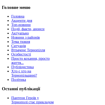
Головне меню
Головна
Акценти дня
Топ-новини
Події, факти, анонси
Актуапьно
Новини з районів
Тема тижня
Ситуація
Втрачене Тернопілля
Особистості
Просто кохання, просто
життя...
Публіцистика
Хто є хто на
Тернопільщині?
Політика
Останні публікації
Пантеон Героїв у
Тернополі стає прикладом