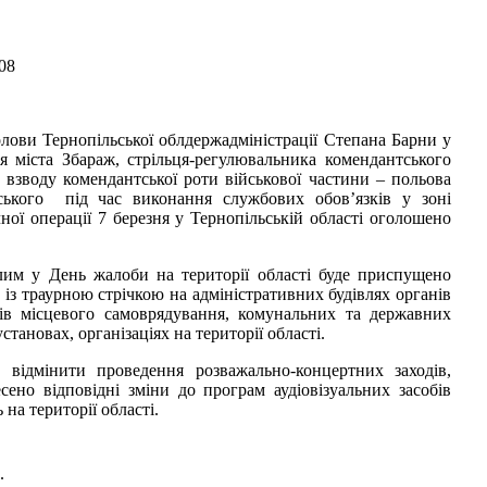
:08
лови Тернопільської облдержадміністрації Степана Барни у
ля міста Збараж, стрільця-регулювальника комендантського
 взводу комендантської роти військової частини – польова
ького під час виконання службових обов’язків у зоні
ої операції 7 березня у Тернопільській області оголошено
лим у День жалоби на території області буде приспущено
з траурною стрічкою на адміністративних будівлях органів
нів місцевого самоврядування, комунальних та державних
становах, організаціях на території області.
 відмінити проведення розважально-концертних заходів,
сено відповідні зміни до програм аудіовізуальних засобів
 на території області.
.