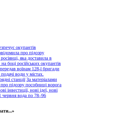
езпечує окупантів
відомила про підозру
росіянці, яка доставила в
 на боці російських окупантів
передав воїнам 128-ї бригади
подачі води у містах.
рядні станції
За матеріалами
про підозру пособниці ворога
і інвестиції, нові ідеї, нові
1 червня вода по 78–96
ати...»