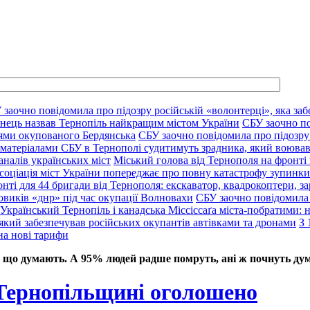
 заочно повідомила про підозру російській «волонтерці», яка заб
нець назвав Тернопіль найкращим містом України
СБУ заочно по
цями окупованого Бердянська
СБУ заочно повідомила про підозру 
 матеріалами СБУ в Тернополі судитимуть зрадника, який воював
аналів українських міст
Міський голова від Тернополя на фронті 
соціація міст України попереджає про повну катастрофу зупинки 
нті для 44 бригади від Тернополя: екскаватор, квадрокоптери, за
овиків «днр» під час окупації Волновахи
СБУ заочно повідомила 
Український Тернопіль і канадська Міссіссаґа міста-побратими: нов
який забезпечував російських окупантів автівками та дронами
З 
на нові тарифи
 що думають. А 95% людей радше помруть, ані ж почнуть дум
 Тернопільщині оголошено