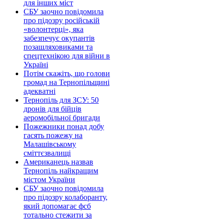
для інших міст
СБУ заочно повідомила
про підозру російській
«волонтерці», яка
забезпечує окупантів
позашляховиками та
спецтехнікою для війни в
Україні
Потім скажіть, що голови
громад на Тернопільщині
адекватні
Тернопіль для ЗСУ: 50
дронів для бійців
аеромобільної бригади
Пожежники понад добу
гасять пожежу на
Малашівському
сміттєзвалищі
Американець назвав
Тернопіль найкращим
містом України
СБУ заочно повідомила
про підозру колаборанту,
який допомагає фсб
тотально стежити за