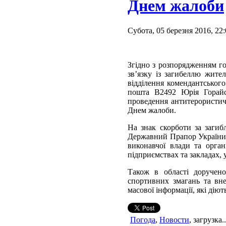
Днем жалоби
Субота, 05 березня 2016, 22
Згідно з розпорядженням го
зв’язку із загибеллю жите
відділення комендантського
пошта В2492 Юрія Горайс
проведення антитерористичн
Днем жалоби.
На знак скорботи за загиб
Державний Прапор України і
виконавчої влади та орга
підприємствах та закладах, у
Також в області доручено
спортивних змагань та вне
масової інформації, які діють
Погода
,
Новости
, загрузка..