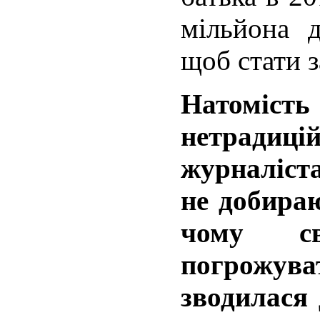
мільйона 
щоб стати 
Натоміст
нетрадиц
журналіста
не добира
чому св
погрожува
зводилася 