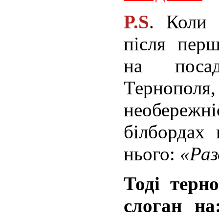
P.S
. Коли 
після перш
на поса
Тернополя
необереж
білбордах 
нього:
«Раз
Тоді терн
слоган н