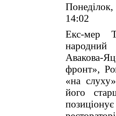
Понеділок, 
14:02
Екс-мер Т
народний
Авакова
фронт», Ро
«на слуху»
його стар
позиціону
ресторато