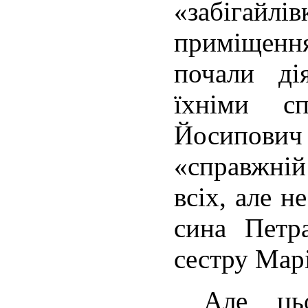
«забігайлі
приміщенн
почали ді
їхніми сп
Йосипов
«справжні
всіх, але н
сина Петра
сестру Мар
Але цьо