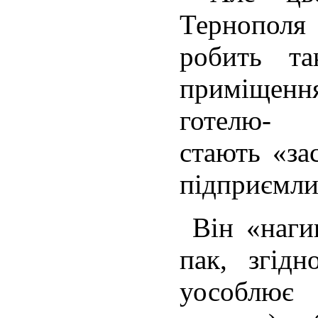
Тернопол
робить т
приміщенн
готелю- 
стають «за
підприємли
Він «нагин
пак, згід
уособлює 