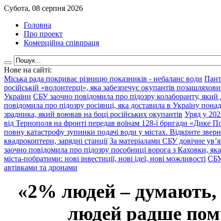
Субота, 08 серпня 2026
Головна
Про проект
Комерційна співпраця
Нове на сайті:
Міська рада покриває різницю показників - небаланс води
Пант
російській «волонтерці», яка забезпечує окупантів позашляхови
України
СБУ заочно повідомила про підозру колаборанту, який
повідомила про підозру росіянці, яка доставила в Україну пона
зрадника, який воював на боці російських окупантів
Уряд у 202
від Тернополя на фронті передав воїнам 128-ї бригади «Дике По
повну катастрофу зупинки подачі води у містах. Відкрите звер
квадрокоптери, зарядні станції
За матеріалами СБУ довічне ув’
заочно повідомила про підозру пособниці ворога з Каховки, яка
міста-побратими: нові інвестиції, нові ідеї, нові можливості
СБУ
автівками та дронами
«2% людей – думають,
людей радше помр