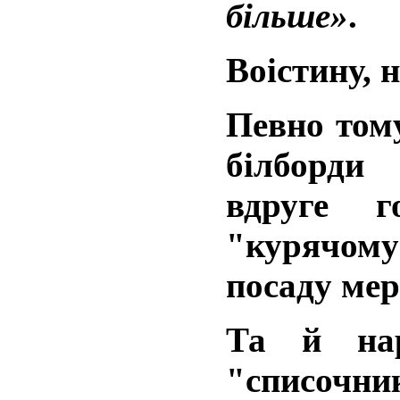
більше»
.
Воістину, 
Певно том
білборди
вдруге г
"курячому
посаду ме
Та й на
"списоч