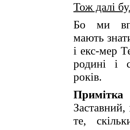
Тож далі бу
Бо ми вп
мають знат
і екс-мер 
родині і 
років.
Примітк
Заставний,
те, скіль