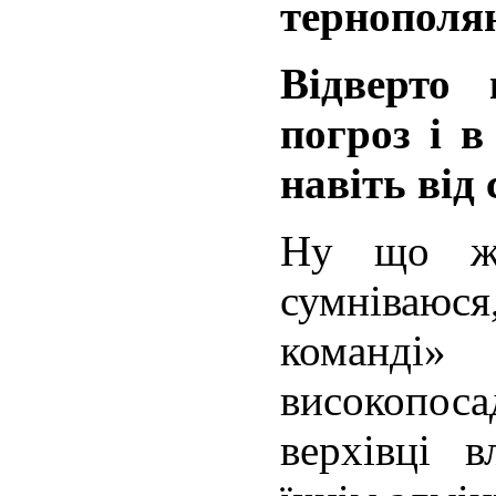
тернополя
Відверто
погроз і 
навіть від
Ну що ж 
сумніваюс
команді
високопос
верхівці 