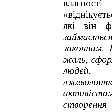
власнос
«віднікуєт
які він ф
займається
законним. 
жаль, сфор
людей,
лжеволон
активіс
створенн