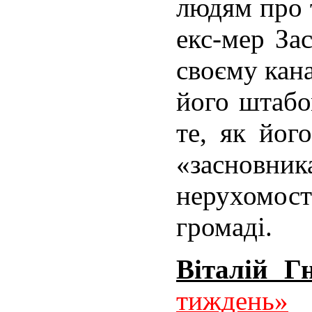
людям про 
екс-мер За
своєму кана
його штабо
те, як йог
«засновни
нерухомост
громаді.
Віталій Г
тиждень»