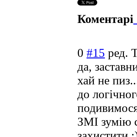
Коментарі
0
#15
ред. 
да, заставн
хай не пиз.
до логічног
подивимося
ЗМІ зумію 
захистити :