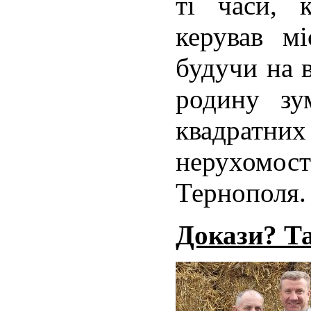
ті часи, 
керував мі
будучи на 
родину зу
квадрат
нерухомост
Тернополя.
Докази? Та