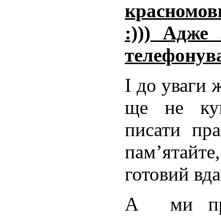
красномовн
:))) Адже
телефонував
І до уваги 
ще не куп
писати пр
пам’ятай
готовий вда
А ми про