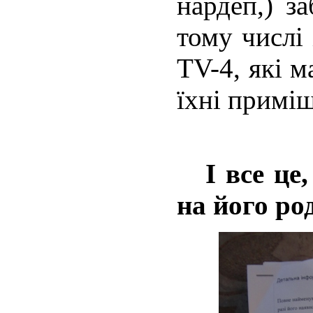
нардеп,) з
тому числі 
TV-4, які м
їхні примі
І все це,
на його ро