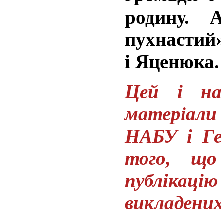
родину. 
пухнастий
і Яценюка
Цей і на
матеріали
НАБУ і Ге
того, що
публікаці
викладених