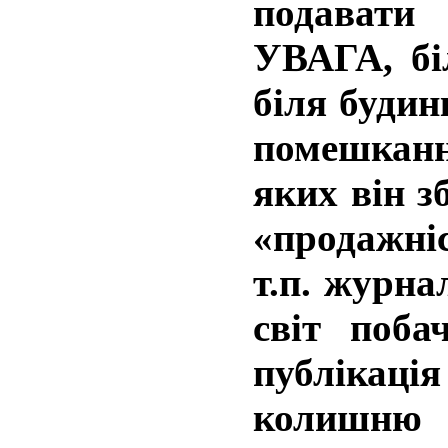
подавати
УВАГА, біл
біля будин
помешкан
яких він з
«продажні
т.п. журна
світ поб
публікац
колишню 