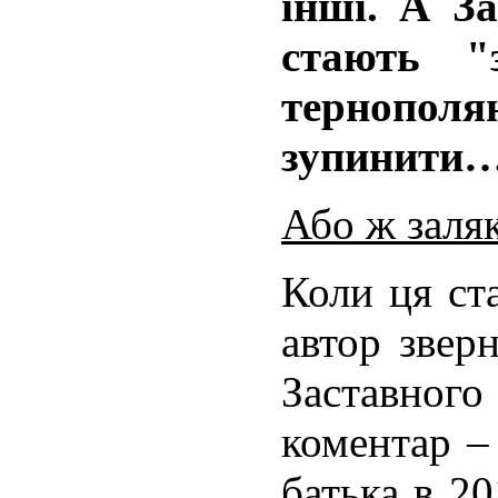
інші. А За
стають "
тернопо
зупинити
Або ж заля
Коли ця ста
автор звер
Заставно
коментар –
батька в 2