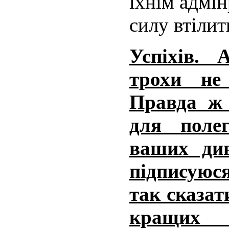
їхнім адмін
силу втілит
Успіхів. 
трохи не
Правда ж 
для поле
ваших ди
підписуюся
так сказат
кращих