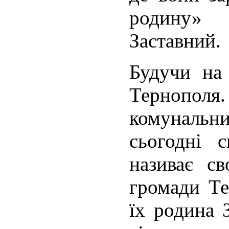
родину» 
Заставний.
Будучи на 
Терноп
комуналь
сьогодні 
називає св
громади Те
їх родина 