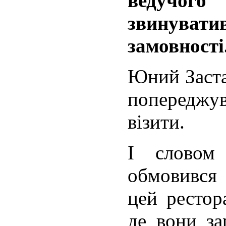
ведучог
звинувати
замовності
Юний Заста
попереджув
візити.
І словом
обмовився 
цей рестор
де вони за