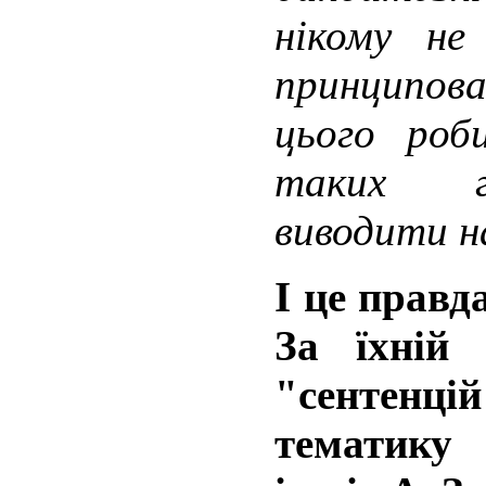
нікому не
принципова
цього роб
таких го
виводити н
І це правд
За їхній
"сентен
тематику