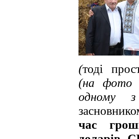
(
тоді про
(на фото 
одному з
засновник
час грош
доларів С