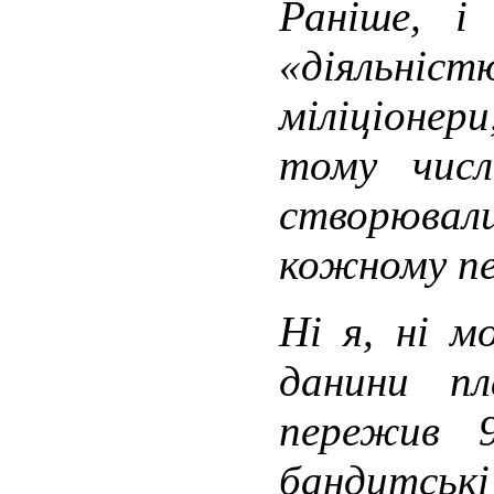
Раніше, і
«діяльніст
міліціоне
тому числ
створювал
кожному пе
Ні я, ні м
данини п
пережив 9
бандитськ