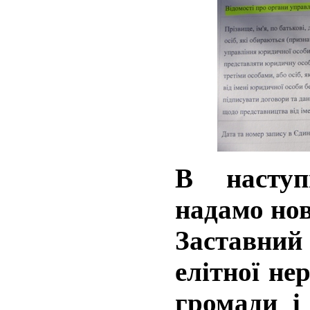
В наступ
надамо нов
Заставний
елітної не
громади і