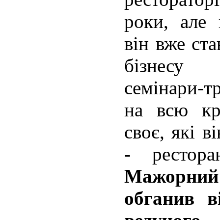
роки, але 
він вже ст
бізнесу 
семінари-т
на всю кр
своє, які в
- рестора
Мажорни
обганив в