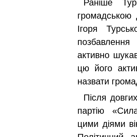
Раніше Ту
громадською 
Ігоря Турсь
позбавлення 
активно шукав
цю його акти
назвати грома
Після довги
партію «Сил
цими діями ві
Політичний а