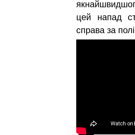
якнайшвидшог
цей напад ст
справа за полі