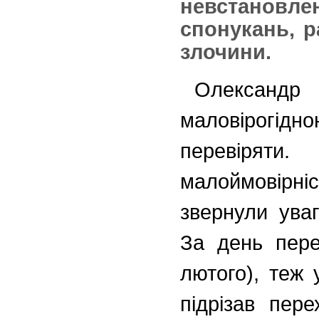
невстановлен
спонукань, р
злочини.
Олександр 
маловірогідно
перевіря
малоймовірні
звернули ува
За день пере
лютого), теж 
підрізав пер