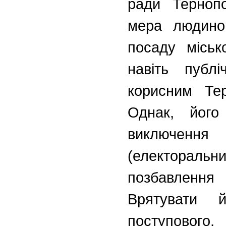
ради Терноп
мера людиною
посаду міськ
навіть публ
корисним Те
Однак, його 
виключенн
(електораль
позбавленн
Врятувати й
поступового,