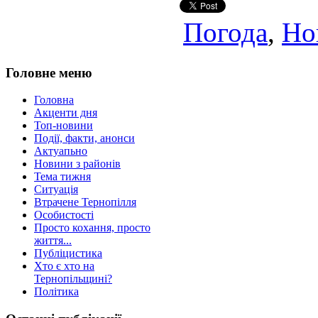
Погода
,
Но
Головне меню
Головна
Акценти дня
Топ-новини
Події, факти, анонси
Актуапьно
Новини з районів
Тема тижня
Ситуація
Втрачене Тернопілля
Особистості
Просто кохання, просто
життя...
Публіцистика
Хто є хто на
Тернопільщині?
Політика