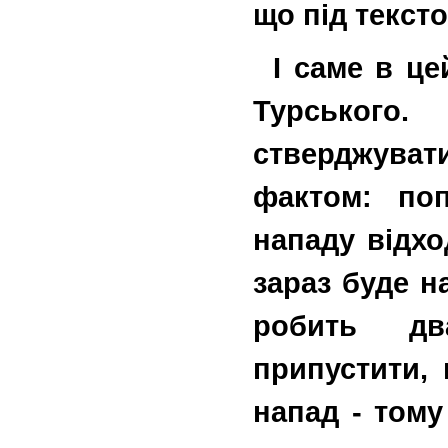
що під тексто
І саме в ц
Турського
стверджува
фактом: по
нападу відхо
зараз буде н
робить д
припустити,
напад - тому