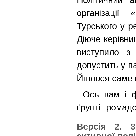
організації
Турського у р
Діюче керівни
виступило з
допустить у па
Йшлося саме п
Ось вам і ф
ґрунті громадс
Версія 2. 