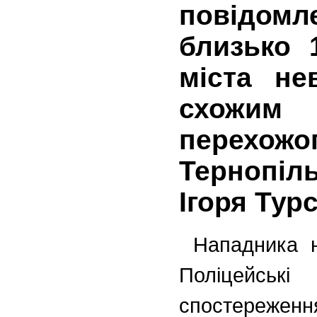
повідом
близько 
міста не
схожим 
перехож
Тернопіл
Ігоря Тур
Нападника н
Поліцейські
спостереження