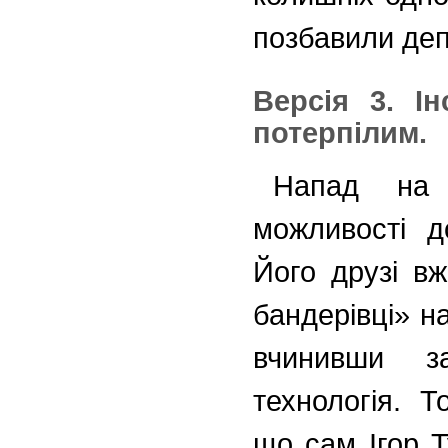
позбавили деп
Версія 3. І
потерпілим.
Напад на 
можливості до
Його друзі вж
бандерівці» н
вчинивши з
технологія. Т
що сам Ігор Т