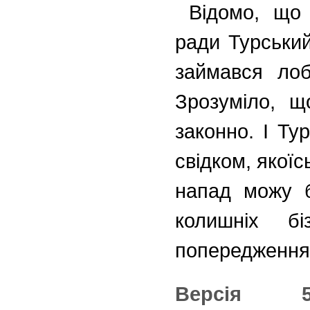
Відомо, що 
ради Турський
займався лоб
Зрозуміло, щ
законно. І Ту
свідком, якої
напад можу б
колишніх бі
попередження
Версія 