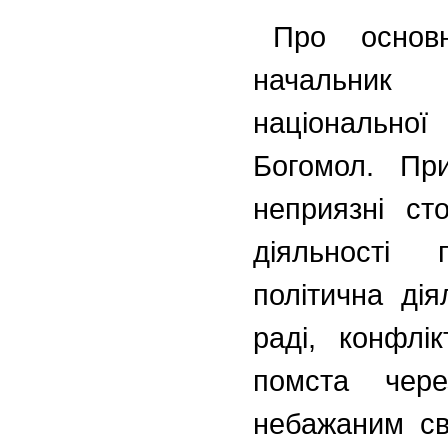
Про основн
начальник
національної
Богомол. Пр
неприязні ст
діяльності 
політична дія
раді, конфлі
помста чер
небажаним сві