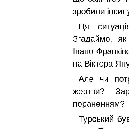
зробили інсин
Ця ситуаці
Згадаймо, як
Івано-Франків
на Віктора Ян
Але чи пот
жертви? За
пораненням?
Турський бу