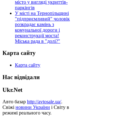
місто у вигляді укриттів-
паркінгів
У місті на Тернопільщині
"підприємливий" чоловік
розкрадає камінь з
комунальної дороги і
реконструкції моста!
Міська рада в "долі?"
Карта сайту
Карта сайту
Нас відвідали
Ukr.Net
Авто базар
http://avtosale.ua/
.
Свіжі
новини України
і Світу в
режимі реального часу.