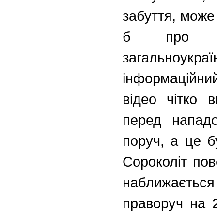
забуття, може
б про н
загальноук
інформаційний
відео чітко 
перед напад
поруч, а це б
Сороколіт пов
наближаєть
праворуч на