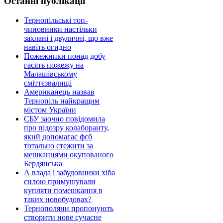
Останні публікації
Тернопільські топ-
чиновники настільки
захлані і двуличні, що вже
навіть огидно
Пожежники понад добу
гасять пожежу на
Малашівському
сміттєзвалищі
Американець назвав
Тернопіль найкращим
містом України
СБУ заочно повідомила
про підозру колаборанту,
який допомагає фсб
тотально стежити за
мешканцями окупованого
Бердянська
А влада і забудовники хіба
силою примушували
купляти помешкання в
таких новобудовах?
Тернополяни пропонують
створити нове сучасне