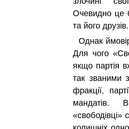
злочині сво
Очевидно це б
та його друзів
Однак ймовір
Для чого «Сво
якщо партія в
так званими 
фракції, парт
мандатів. 
«свободівці» 
колишніх одно