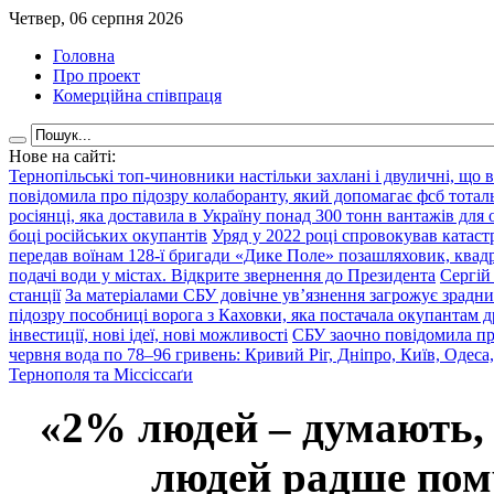
Четвер, 06 серпня 2026
Головна
Про проект
Комерційна співпраця
Нове на сайті:
Тернопільські топ-чиновники настільки захлані і двуличні, що 
повідомила про підозру колаборанту, який допомагає фсб тота
росіянці, яка доставила в Україну понад 300 тонн вантажів для
боці російських окупантів
Уряд у 2022 році спровокував катаст
передав воїнам 128-ї бригади «Дике Поле» позашляховик, квадр
подачі води у містах. Відкрите звернення до Президента
Сергій
станції
За матеріалами СБУ довічне ув’язнення загрожує зрадни
підозру пособниці ворога з Каховки, яка постачала окупантам д
інвестиції, нові ідеї, нові можливості
СБУ заочно повідомила пр
червня вода по 78–96 гривень: Кривий Ріг, Дніпро, Київ, Одеса
Тернополя та Міссіссаґи
«2% людей – думають,
людей радше помр