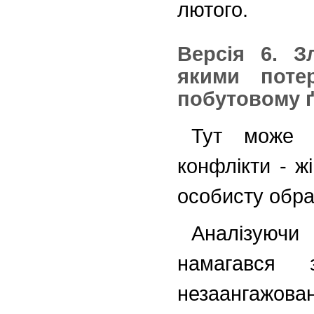
лютого.
Версія 6. З
якими поте
побутовому ґ
Тут може 
конфлікти - жі
особисту обра
Аналізуючи
намагався з
незаангаж