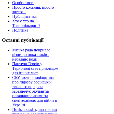
Особистості
Просто кохання, просто
життя...
Публіцистика
Хто є хто на
Тернопільщині?
Політика
Останні публікації
Міська рада покриває
різницю показників -
небаланс води
Пантеон Героїв у
Тернополі стає прикладом
для інших міст
СБУ заочно повідомила
про підозру російській
«волонтерці», яка
забезпечує окупантів
позашляховиками та
спецтехнікою для війни в
Україні
Потім скажіть, що голови