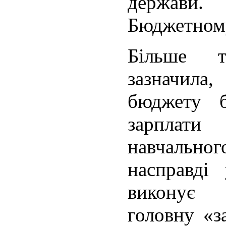
держави
Бюджетному
Більше т
зазначил
бюджету б
зарплат
навчальн
насправді
викону
головну «з