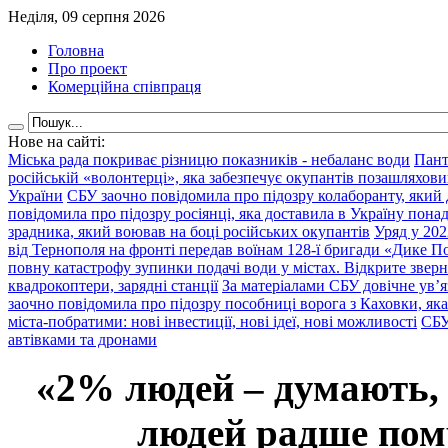
Неділя, 09 серпня 2026
Головна
Про проект
Комерційна співпраця
Нове на сайті:
Міська рада покриває різницю показників - небаланс води
Пант
російській «волонтерці», яка забезпечує окупантів позашляхови
України
СБУ заочно повідомила про підозру колаборанту, який
повідомила про підозру росіянці, яка доставила в Україну пона
зрадника, який воював на боці російських окупантів
Уряд у 202
від Тернополя на фронті передав воїнам 128-ї бригади «Дике По
повну катастрофу зупинки подачі води у містах. Відкрите звер
квадрокоптери, зарядні станції
За матеріалами СБУ довічне ув’
заочно повідомила про підозру пособниці ворога з Каховки, яка
міста-побратими: нові інвестиції, нові ідеї, нові можливості
СБУ
автівками та дронами
«2% людей – думають,
людей радше помр