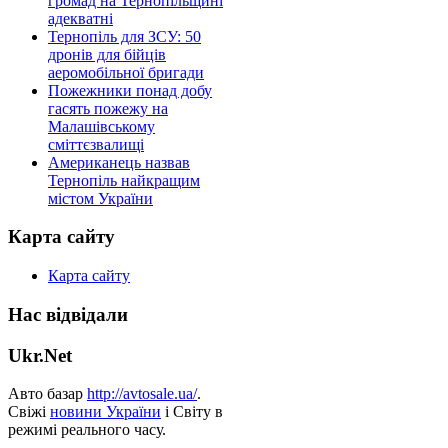
громад на Тернопільщині
адекватні
Тернопіль для ЗСУ: 50
дронів для бійців
аеромобільної бригади
Пожежники понад добу
гасять пожежу на
Малашівському
сміттєзвалищі
Американець назвав
Тернопіль найкращим
містом України
Карта сайту
Карта сайту
Нас відвідали
Ukr.Net
Авто базар
http://avtosale.ua/
.
Свіжі
новини України
і Світу в
режимі реального часу.