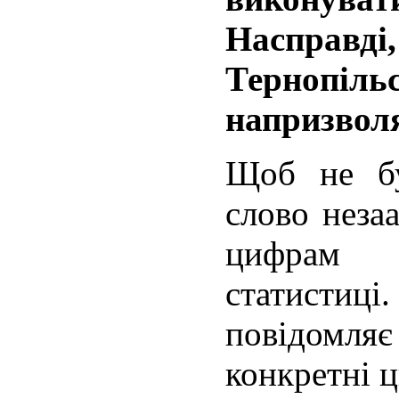
Насправді
Тернопіл
напризвол
Щоб не бу
слово неза
ци
статистиц
повідомля
конкретні ц