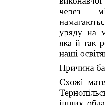
виконавчо
через м
намагають
уряду на м
яка й так 
наші освітя
Причина ба
Схожі мате
Тернопіль
інших обла