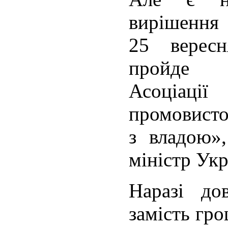
вирішен
25 верес
пройде р
Асоціаці
промовисто
з владою»
міністр Ук
Наразі до
замість гр