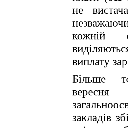
не вистач
незважаючи
кожній 
виділяють
виплату зар
Більше 
вересня
загально
закладів зб