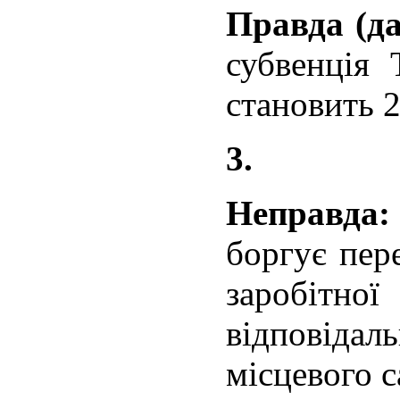
Правда (да
субвенція
становить 2
3.
Неправд
боргує пер
заробітн
відповід
місцевого 