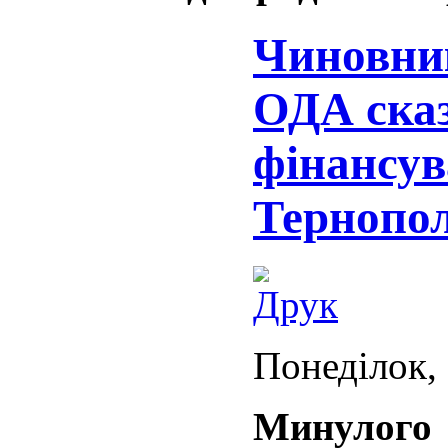
Чиновник
ОДА сказ
фінансув
Тернопол
Понеділок, 
Минулого