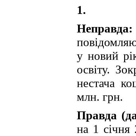
1.
Неправ
повідомляю
у новий рі
освіту. Зо
нестача ко
млн. грн.
Правда (да
на 1 січня