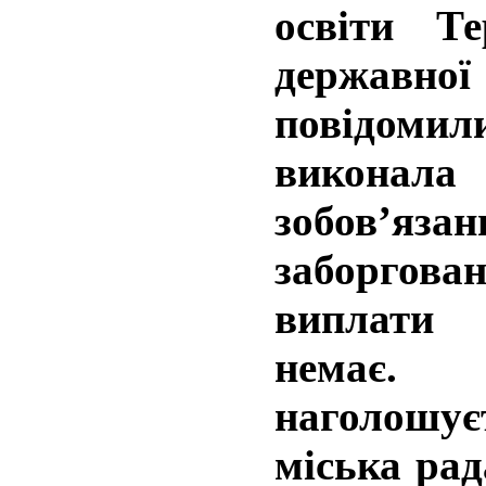
освіти Те
державн
повідомил
виконал
зобов’я
заборгован
виплати
немає.
наголошу
міська рад