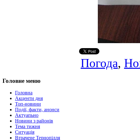
Погода
,
Но
Головне меню
Головна
Акценти дня
Топ-новини
Події, факти, анонси
Актуапьно
Новини з районів
Тема тижня
Ситуація
Втрачене Тернопілля