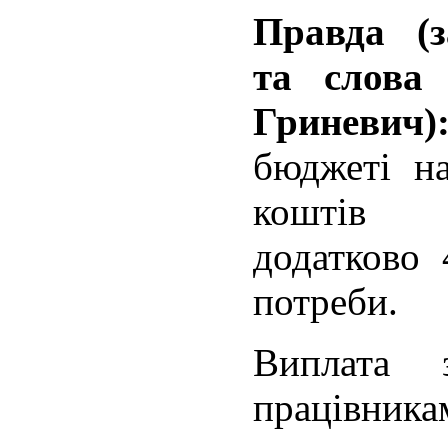
Правда (з
та слова 
Гриневич)
бюджеті на
коштів о
додатково 
потреби.
Виплата з
працівник