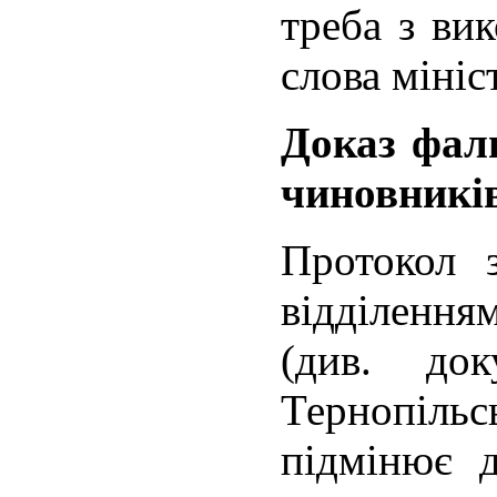
треба з ви
слова мініс
Доказ фал
чиновникі
Протокол з
відділення
(див. док
Терно
підмінює 