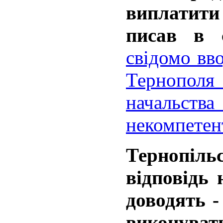
виплатити
писав в 
свідомо вв
Тернопол
начальс
некомпетен
Тернопіл
відповідь
доводять 
виконув