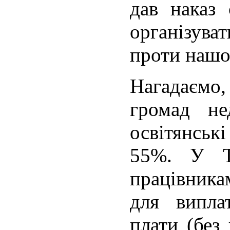
дав наказ 
організув
проти нашо
Нагадаємо,
громад не
освітянсь
55%. У Те
працівника
для випла
плати (без