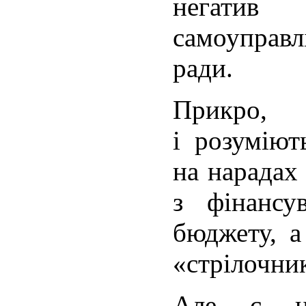
негатив
самоуправл
ради.
Прикро
і розумію
на нарадах
з фінансу
бюджету, 
«стрілочни
Але є на