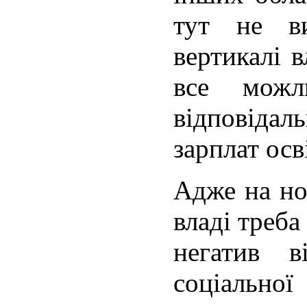
тут не ви
вертикалі 
все можл
відповіда
зарплат осв
Адже на но
владі треб
негатив в
соціальної