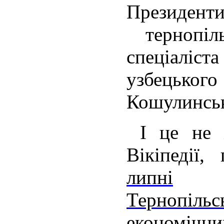
Презид
тернопіль
спеціалі
узбецьк
Кошулинськ
І це не ж
Вікіпедії
липні
Тернопі
економічн