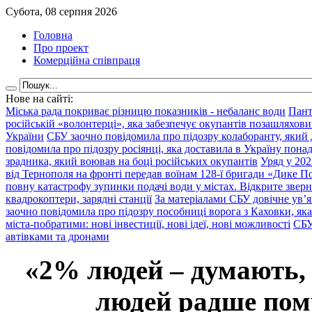
Субота, 08 серпня 2026
Головна
Про проект
Комерційна співпраця
Нове на сайті:
Міська рада покриває різницю показників - небаланс води
Пант
російській «волонтерці», яка забезпечує окупантів позашляхови
України
СБУ заочно повідомила про підозру колаборанту, який
повідомила про підозру росіянці, яка доставила в Україну пона
зрадника, який воював на боці російських окупантів
Уряд у 202
від Тернополя на фронті передав воїнам 128-ї бригади «Дике По
повну катастрофу зупинки подачі води у містах. Відкрите звер
квадрокоптери, зарядні станції
За матеріалами СБУ довічне ув’
заочно повідомила про підозру пособниці ворога з Каховки, яка
міста-побратими: нові інвестиції, нові ідеї, нові можливості
СБУ
автівками та дронами
«2% людей – думають,
людей радше помр