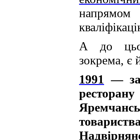
напрямо
кваліфікаці
А до цьо
зокрема, є й
1991
— зав
ресто
Яремчан
товарис
Надвірнянс