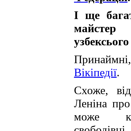
І ще бага
майстер
узбексього
Принаймн
Вікіпедії
.
Схоже, ві
Леніна про
може ке
свободівц