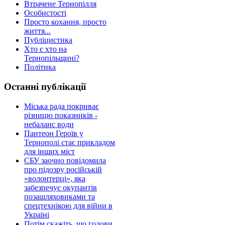
Втрачене Тернопілля
Особистості
Просто кохання, просто
життя...
Публіцистика
Хто є хто на
Тернопільщині?
Політика
Останні публікації
Міська рада покриває
різницю показників -
небаланс води
Пантеон Героїв у
Тернополі стає прикладом
для інших міст
СБУ заочно повідомила
про підозру російській
«волонтерці», яка
забезпечує окупантів
позашляховиками та
спецтехнікою для війни в
Україні
Потім скажіть, що голови