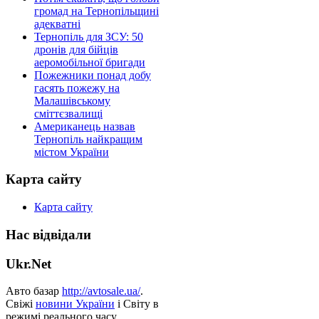
громад на Тернопільщині
адекватні
Тернопіль для ЗСУ: 50
дронів для бійців
аеромобільної бригади
Пожежники понад добу
гасять пожежу на
Малашівському
сміттєзвалищі
Американець назвав
Тернопіль найкращим
містом України
Карта сайту
Карта сайту
Нас відвідали
Ukr.Net
Авто базар
http://avtosale.ua/
.
Свіжі
новини України
і Світу в
режимі реального часу.