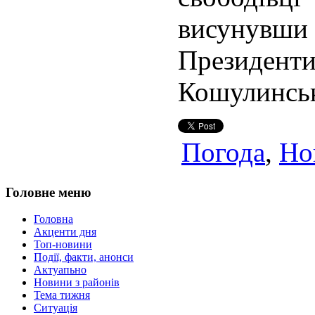
висунув
Президен
Кошулинсь
Погода
,
Но
Головне меню
Головна
Акценти дня
Топ-новини
Події, факти, анонси
Актуапьно
Новини з районів
Тема тижня
Ситуація