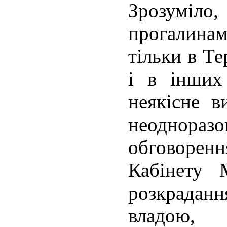
Зрозумі
прогалин
тільки в Те
і в інших
неякісне в
неоднора
обговорен
Кабінету 
розкрада
владою, 