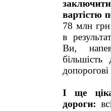
заключити
вартістю п
78 млн гр
в результа
Ви, напе
більшість 
допорогові
І ще цік
дороги:
всі