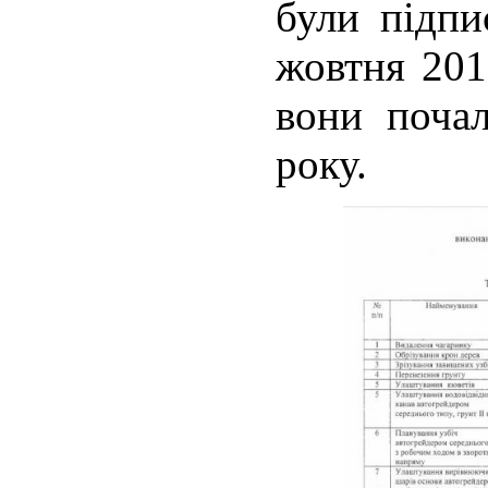
були підпи
жовтня 201
вони поча
року.