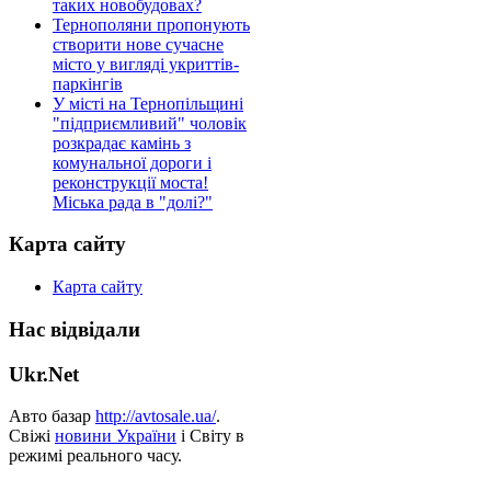
таких новобудовах?
Тернополяни пропонують
створити нове сучасне
місто у вигляді укриттів-
паркінгів
У місті на Тернопільщині
"підприємливий" чоловік
розкрадає камінь з
комунальної дороги і
реконструкції моста!
Міська рада в "долі?"
Карта сайту
Карта сайту
Нас відвідали
Ukr.Net
Авто базар
http://avtosale.ua/
.
Свіжі
новини України
і Світу в
режимі реального часу.