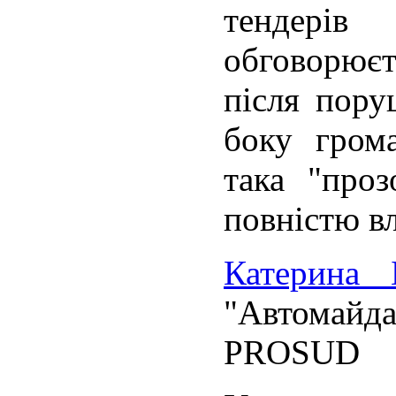
тендері
обговорює
після пору
боку грома
така "проз
повністю в
Катерина 
"Автомайда
PROSUD