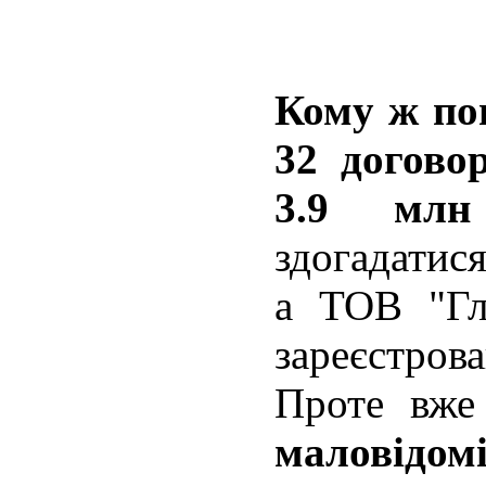
Кому ж по
32 догово
3.9 мл
здогадатися
а ТОВ "Гл
зареєстров
Проте вж
маловідо