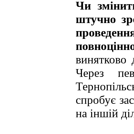
Чи змінит
штучно зр
проведення
повноцінн
винятково 
Через пе
Тернопіл
спробує за
на іншій ді