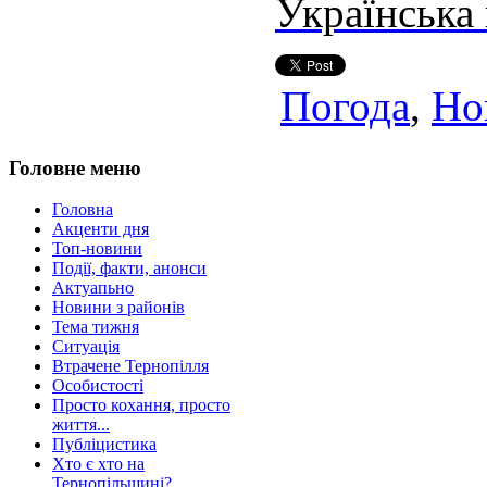
Українська
Погода
,
Но
Головне меню
Головна
Акценти дня
Топ-новини
Події, факти, анонси
Актуапьно
Новини з районів
Тема тижня
Ситуація
Втрачене Тернопілля
Особистості
Просто кохання, просто
життя...
Публіцистика
Хто є хто на
Тернопільщині?