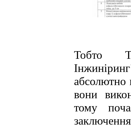
Тобто Т
Інжинір
абсолютно 
вони вико
тому поч
заключення