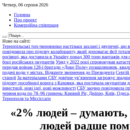
Четвер, 06 серпня 2026
Головна
Про проект
Комерційна співпраця
Нове на сайті:
Тернопільські топ-чиновники настільки захлані і двуличні, що 
повідомила про підозру колаборанту, який допомагає фсб тота
росіянці, яка доставила в Україну понад 300 тонн вантажів для
боці російських окупантів
Уряд у 2022 році спровокував катаст
передав воїнам 128-ї бригади «Дике Поле» позашляховик, квадр
подачі води у містах. Відкрите звернення до Президента
Сергій
станції
За матеріалами СБУ довічне ув’язнення загрожує зрадни
підозру пособниці ворога з Каховки, яка постачала окупантам д
інвестиції, нові ідеї, нові можливості
СБУ заочно повідомила пр
червня вода по 78–96 гривень: Кривий Ріг, Дніпро, Київ, Одеса
Тернополя та Міссіссаґи
«2% людей – думають,
людей радше помр