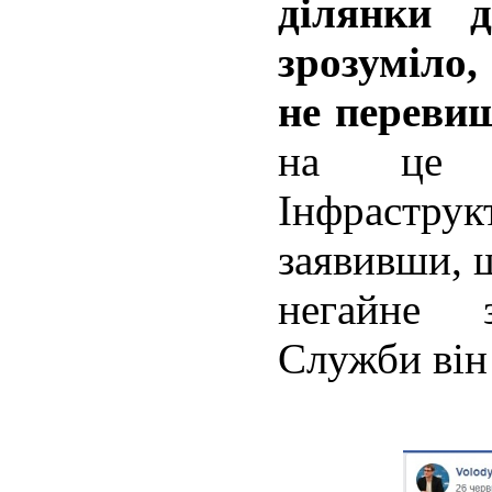
ділянки 
зрозуміло,
не перевищ
на це в
Інфрастру
заявивши, 
негайне з
Служби він 