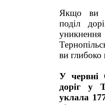
Якщо ви 
поділ дор
уникне
Тернопільс
ви глибоко
У червні 
доріг у Т
уклала 17