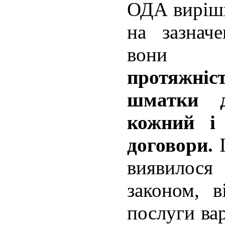
ОДА виріши
на зазнач
вон
протяжні
шматки 
кожний і
договори.
І
виявилося 
законом, 
послуги вар