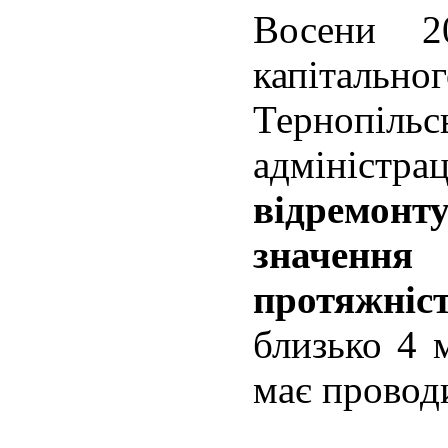
Восени 2
капітал
Тернопільс
адмін
відремонт
значення
протяжніс
близько 4 
має провод