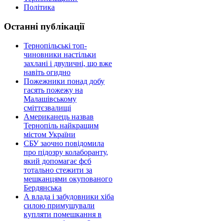
Політика
Останні публікації
Тернопільські топ-
чиновники настільки
захлані і двуличні, що вже
навіть огидно
Пожежники понад добу
гасять пожежу на
Малашівському
сміттєзвалищі
Американець назвав
Тернопіль найкращим
містом України
СБУ заочно повідомила
про підозру колаборанту,
який допомагає фсб
тотально стежити за
мешканцями окупованого
Бердянська
А влада і забудовники хіба
силою примушували
купляти помешкання в