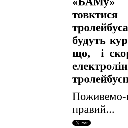
«БАМу» 
товктис
тролейбуса
будуть ку
що, і скор
електрол
тролейбус
Поживемо
правий...