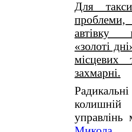
Для такс
проблеми,
автівку 
«золоті дн
місцевих 
захмарні.
Радикальн
колишній
управлінь 
Микола 