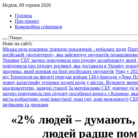
Неділя, 09 серпня 2026
Головна
Про проект
Комерційна співпраця
Нове на сайті:
Міська рада покриває різницю показників - небаланс води
Пант
російській «волонтерці», яка забезпечує окупантів позашляхови
України
СБУ заочно повідомила про підозру колаборанту, який
повідомила про підозру росіянці, яка доставила в Україну пона
зрадника, який воював на боці російських окупантів
Уряд у 202
від Тернополя на фронті передав воїнам 128-ї бригади «Дике По
повну катастрофу зупинки подачі води у містах. Відкрите звер
квадрокоптери, зарядні станції
За матеріалами СБУ довічне ув’
заочно повідомила про підозру пособниці ворога з Каховки, яка
міста-побратими: нові інвестиції, нові ідеї, нові можливості
СБУ
автівками та дронами
«2% людей – думають,
людей радше помр