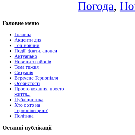
Погода
,
Но
Головне меню
Головна
Акценти дня
Топ-новини
Події, факти, анонси
Актуапьно
Новини з районів
Тема тижня
Ситуація
Втрачене Тернопілля
Особистості
Просто кохання, просто
життя...
Публіцистика
Хто є хто на
Тернопільщині?
Політика
Останні публікації