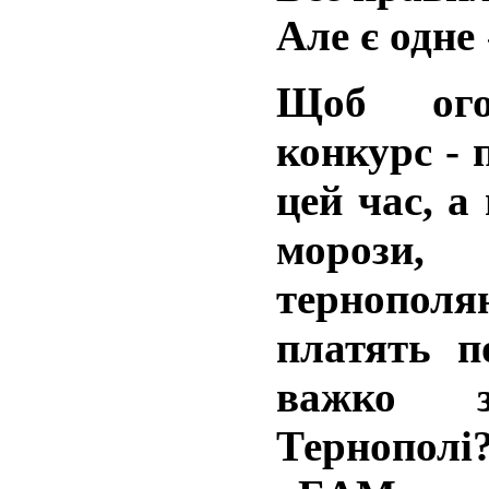
Але є одне 
Щоб ого
конкурс -
цей час, а
морози,
тернопол
платять п
важко з
Тернопо