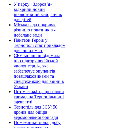
У парку «Здоров’я»
відкрили новий
інклюзивний майданчик
для дітей
Міська рада покриває
різницю показників -
небаланс води
Пантеон Героїв у
Тернополі стає прикладом
для інших міст
СБУ заочно повідомила
про підозру російській
«волонтерці», яка
забезпечує окупантів
позашляховиками та
спецтехнікою для війни в
Україні
Потім скажіть, що голови
громад на Тернопільщині
адекватні
Тернопіль для ЗСУ: 50
дронів для бійців
аеромобільної бригади
Пожежники понад добу
гасять пожежу на