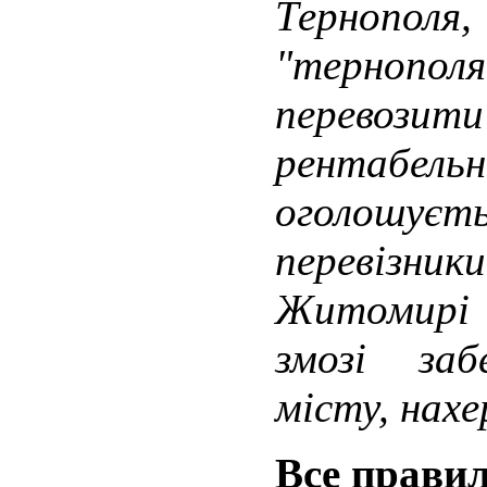
Тернопо
"тернополя
перевози
рентабел
оголошуєть
перевізник
Житомирі 
змозі заб
місту, нахе
Все прави