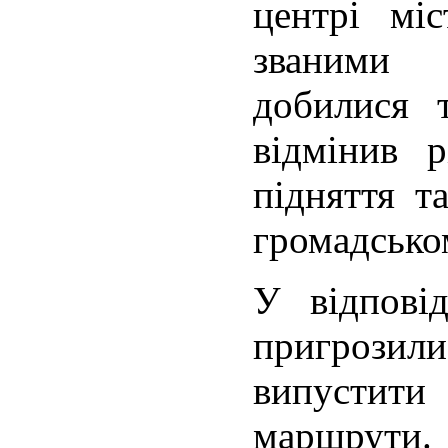
центрі міс
званими 
добилися 
відмінив 
підняття т
громадсько
У відпові
пригрозили
випустит
маршрути.