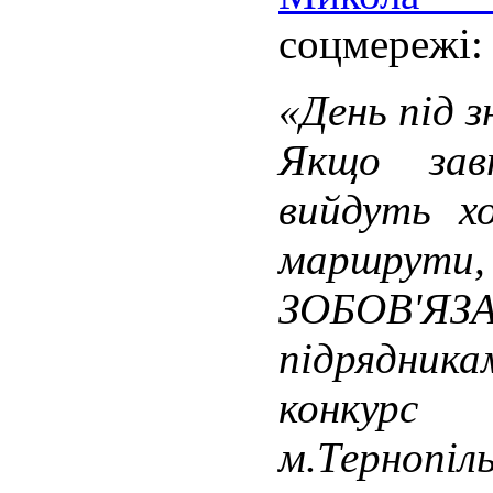
соцмережі:
«День під 
Якщо зав
вийдуть х
маршрут
ЗОБОВ'Я
підрядника
конкурс
м.Тернопіл