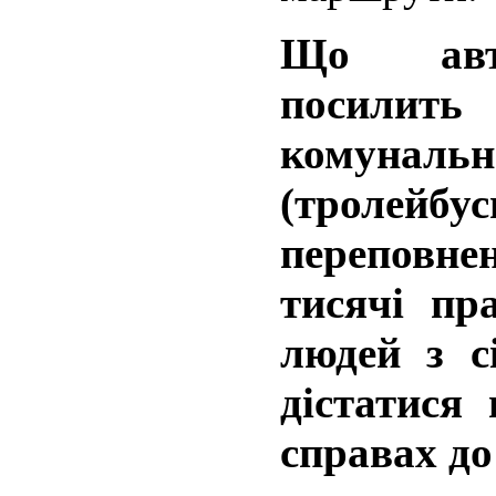
Що авто
посилит
комунальн
(тролейбус
переповне
тисячі пр
людей з с
дістатися
справах до