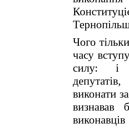
Констит
Тернопільщ
Чого тільки
часу вступ
силу: і 
депутаті
виконати за
визнавав б
виконавц