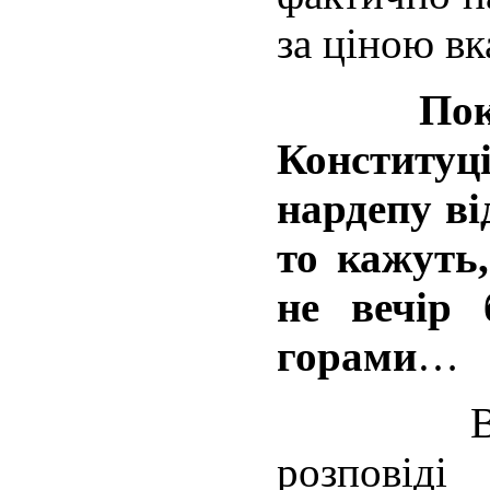
за ціною в
Поки у 
Конститу
нардепу ві
то кажуть,
не вечір
горами
…
В насту
розповід