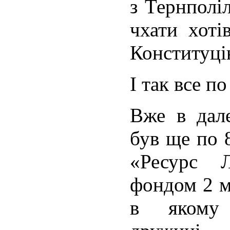
з Тернполі
чхати хоті
Конституці
І так все п
Вже в дал
був ще по 
«Ресурс Л
фондом 2 м
в якому