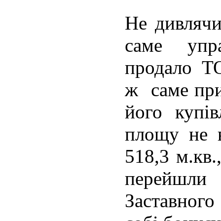
Не дивлячи
саме упр
продало Т
ж саме при
його купів
площу не в
518,3 м.кв.
перейшли
Заставного