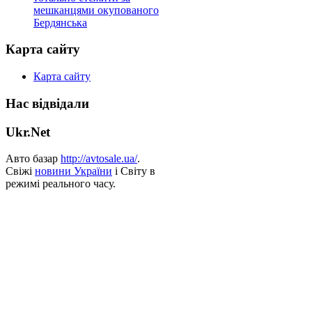
мешканцями окупованого
Бердянська
Карта сайту
Карта сайту
Нас відвідали
Ukr.Net
Авто базар
http://avtosale.ua/
.
Свіжі
новини України
і Світу в
режимі реального часу.