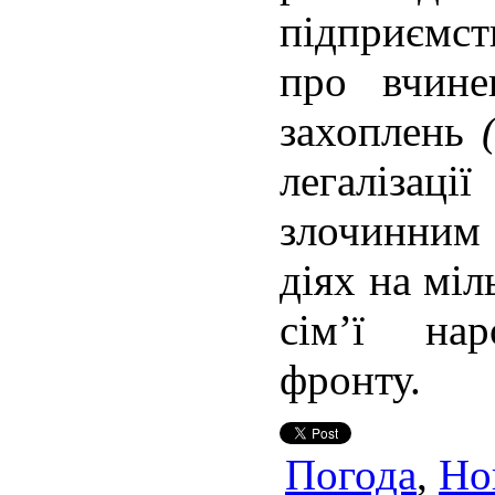
підприємс
про вчине
захоплень
легаліза
злочинним
діях на мі
сім’ї на
фронту.
Погода
,
Но