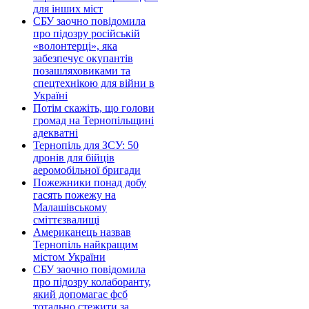
для інших міст
СБУ заочно повідомила
про підозру російській
«волонтерці», яка
забезпечує окупантів
позашляховиками та
спецтехнікою для війни в
Україні
Потім скажіть, що голови
громад на Тернопільщині
адекватні
Тернопіль для ЗСУ: 50
дронів для бійців
аеромобільної бригади
Пожежники понад добу
гасять пожежу на
Малашівському
сміттєзвалищі
Американець назвав
Тернопіль найкращим
містом України
СБУ заочно повідомила
про підозру колаборанту,
який допомагає фсб
тотально стежити за