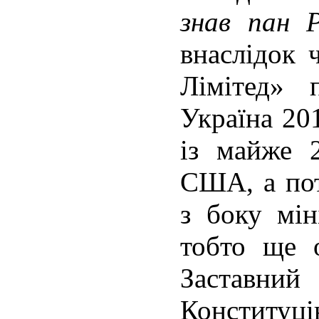
знав пан 
внаслідок
Лімітед» 
Україна 20
із майже 
США, а пот
з боку мін
тобто ще о
Заставний
Конституці