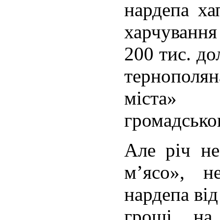
нардепа ха
харчування
200 тис. д
тернополя
міста» 
громадсько
Але річ не
м’ясо», 
нардепа ві
гроші на