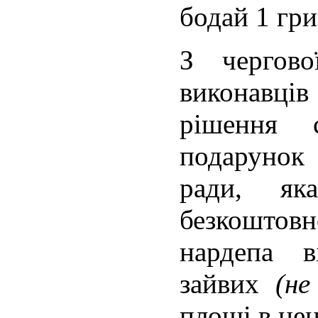
бодай 1 гр
З чергово
виконавців
рішення
подарунок 
ради, як
безкошто
нардепа 
зайвих
(не
площі в цен