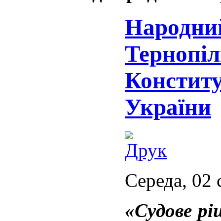
Народний
Тернопі
Конститу
України
Середа, 02 
«Судове рі