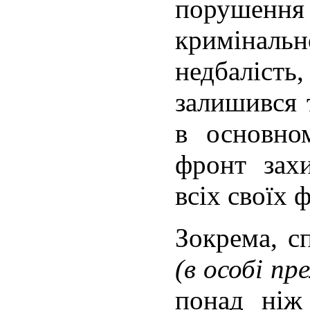
поруш
кримінал
недбалість,
залишився т
в основно
фронт зах
всіх своїх 
Зокрема, с
(в особі пр
понад ніж