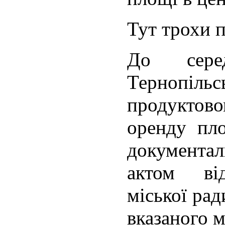
Тут трохи 
До сере
Тернопільс
продуктово
оренду пл
документа
актом від
міської рад
вказаного м