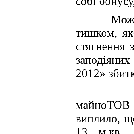
собі бонус
Можливо 
тишком, як
стягнення 
заподіяних
2012» збитк
При с
майноТО
виплило, щ
13 м.кв.