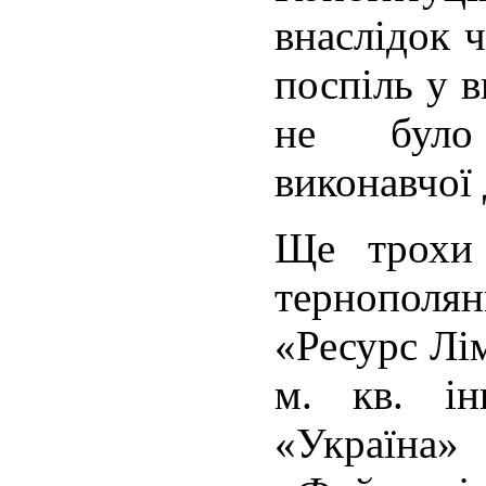
внаслідок 
поспіль у 
не було
виконавчої 
Ще трохи 
тернополян
«Ресурс Лі
м. кв. і
«Україна»