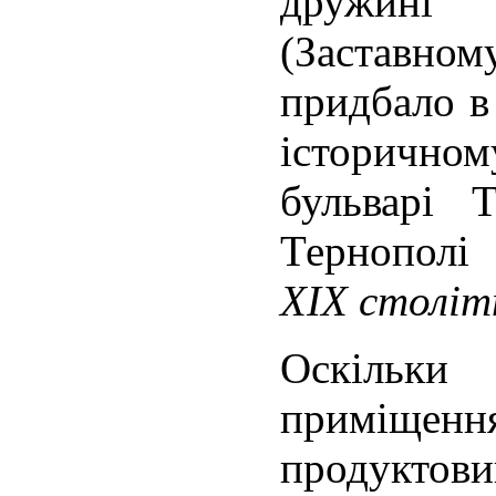
дружині
(Заставно
придбало в 
історич
бульварі 
Тернопол
ХІХ століт
Оскільк
приміщен
продукто