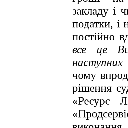
закладу і ч
податки, і 
постійно в
все це В
наступних 
чому впрод
рішення су
«Ресурс Л
«Продсерві
виконанн