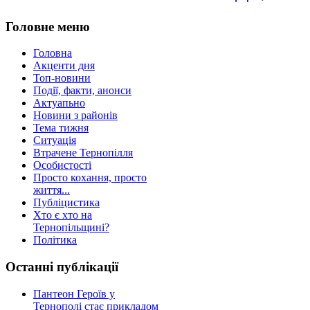
Головне меню
Головна
Акценти дня
Топ-новини
Події, факти, анонси
Актуапьно
Новини з районів
Тема тижня
Ситуація
Втрачене Тернопілля
Особистості
Просто кохання, просто
життя...
Публіцистика
Хто є хто на
Тернопільщині?
Політика
Останні публікації
Пантеон Героїв у
Тернополі стає прикладом