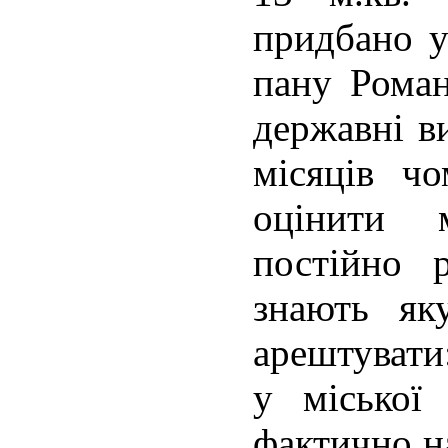
придбано у
пану Рома
державні в
місяців ч
оцінити 
постійно 
знають як
арештувати
у міської
фактично н