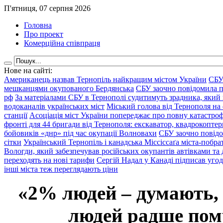
П'ятниця, 07 серпня 2026
Головна
Про проект
Комерційна співпраця
Нове на сайті:
Американець назвав Тернопіль найкращим містом України
СБУ
мешканцями окупованого Бердянська
СБУ заочно повідомила пр
рф
За матеріалами СБУ в Тернополі судитимуть зрадника, який 
водоканалів українських міст
Міський голова від Тернополя на 
станції
Асоціація міст України попереджає про повну катастроф
фронті для 44 бригади від Тернополя: екскаватор, квадрокоптери
бойовиків «днр» під час окупації Волновахи
СБУ заочно повідо
сітки
Український Тернопіль і канадська Міссіссаґа міста-побрат
Вологди, який забезпечував російських окупантів автівками та
переходять на нові тарифи
Сергій Надал у Канаді підписав уго
інші міста теж переглядають ціни
«2% людей – думають,
людей радше помр