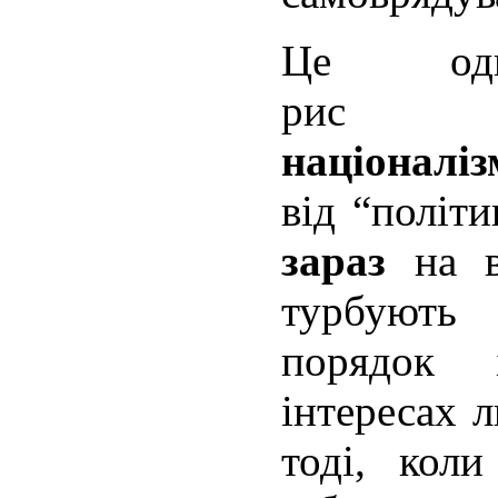
Це од
р
націоналі
від “політ
зараз
на в
турбують 
порядок 
інтересах 
тоді, кол