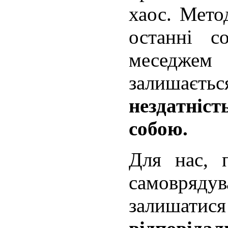
хаос. Мето
останні с
месе
залишаєть
нездатніс
собою.
Для нас, п
самовряд
залишатис