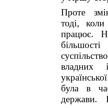
Проте змі
тоді, кол
працює. Н
більшост
суспільст
владних і
української
була в ч
держави.