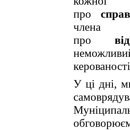
кожно
про
спра
члена
про
ві
неможли
керованост
У ці дні, м
самовр
Муніци
обговорює