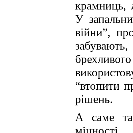
крамниць, л
У запальни
війни”, пр
забувают
брехливог
використо
“втопити п
рішень.
А саме та
міцності