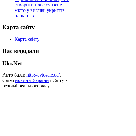
створити нове сучасне
місто у вигляді укриттів-
паркінгів
Карта сайту
Карта сайту
Нас відвідали
Ukr.Net
Авто базар
http://avtosale.ua/
.
Свіжі
новини України
і Світу в
режимі реального часу.