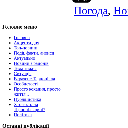
Погода
,
Но
Головне меню
Головна
Акценти дня
Топ-новини
Події, факти, анонси
Актуапьно
Новини з районів
Тема тижня
Ситуація
Втрачене Тернопілля
Особистості
Просто кохання, просто
життя...
Публіцистика
Хто є хто на
Тернопільщині?
Політика
Останні публікації