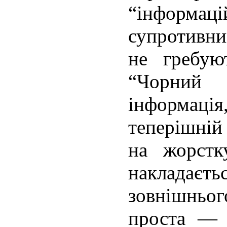
“інформац
супротивн
не гребую
“Чорний 
інформація
теперішній 
на жорстк
наклада
зовнішньог
проста — 