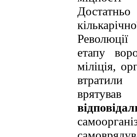
Достатн
кількарі
Революції 
етапу вор
міліція, о
втратили 
вряту
відповідал
самоорга
самоврядув