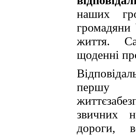
відповіда
наших гр
громадяни 
життя. С
щоденні пр
Відповідал
першу ч
життєзабез
звичних 
дороги, в