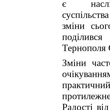
є наслі
суспільств
зміни сьо
поділив
Тернополя 
Зміни част
очікуван
практич
протилежне
Радості ві