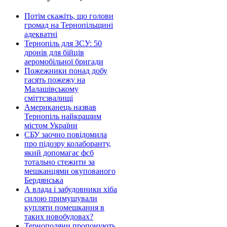
Потім скажіть, що голови
громад на Тернопільщині
адекватні
Тернопіль для ЗСУ: 50
дронів для бійців
аеромобільної бригади
Пожежники понад добу
гасять пожежу на
Малашівському
сміттєзвалищі
Американець назвав
Тернопіль найкращим
містом України
СБУ заочно повідомила
про підозру колаборанту,
який допомагає фсб
тотально стежити за
мешканцями окупованого
Бердянська
А влада і забудовники хіба
силою примушували
купляти помешкання в
таких новобудовах?
Тернополяни пропонують