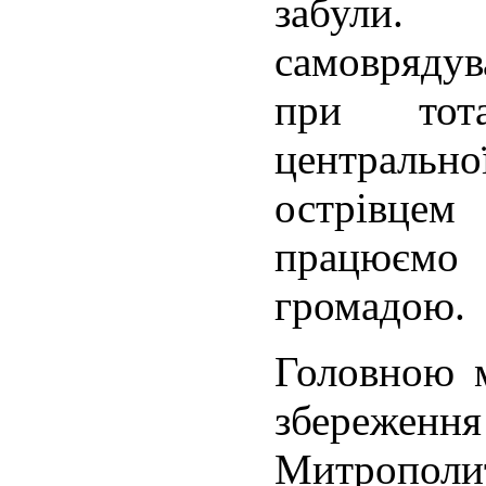
забули
самоврядув
при тот
центральн
острівцем
працюємо 
громадою.
Головною 
збережен
Митропол