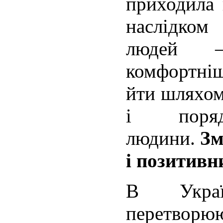
приходила 
наслідко
людей —
комфортніш
йти шляхом
і поря
людини.
Зм
і позитивн
В Украї
перетво