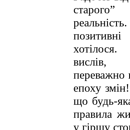
старого”
реальніс
позитивні
хотілося.
вислів,
переважно 
епоху змін!
що будь-як
правила жи
у гіршу ст