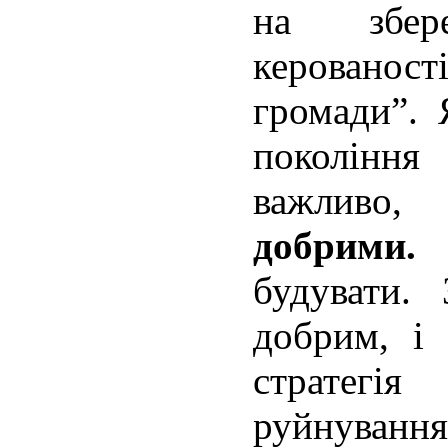
на збер
керованост
громади”. 
покоління 
важлив
добрими
будувати.
добрим, і 
стратегі
руйнування 