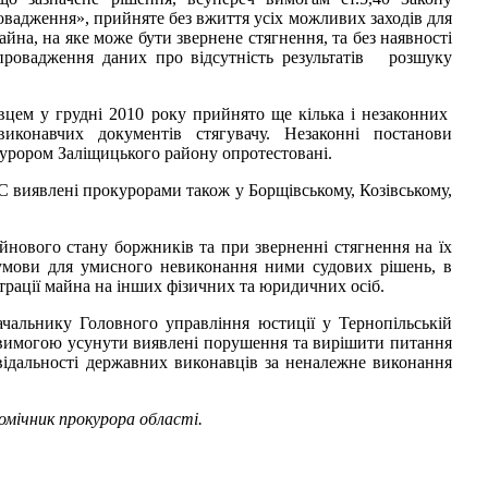
вадження», прийняте без вжиття усіх можливих заходів для
йна, на яке може бути звернене стягнення, та без наявності
 провадження даних про відсутність результатів розшуку
цем у грудні 2010 року прийнято ще кілька і незаконних
иконавчих документів стягувачу. Незаконні постанови
урором Заліщицького району опротестовані.
 виявлені прокурорами також у Борщівському, Козівському,
йнового стану боржників та при зверненні стягнення на їх
умови для умисного невиконання ними судових рішень, в
трації майна на інших фізичних та юридичних осіб.
ачальнику Головного управління юстиції у Тернопільській
з вимогою усунути виявлені порушення та вирішити питання
ідальності державних виконавців за неналежне виконання
омічник прокурора області.