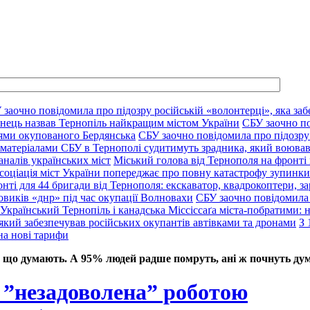
 заочно повідомила про підозру російській «волонтерці», яка заб
нець назвав Тернопіль найкращим містом України
СБУ заочно по
цями окупованого Бердянська
СБУ заочно повідомила про підозру 
 матеріалами СБУ в Тернополі судитимуть зрадника, який воював
аналів українських міст
Міський голова від Тернополя на фронті 
соціація міст України попереджає про повну катастрофу зупинки 
нті для 44 бригади від Тернополя: екскаватор, квадрокоптери, за
овиків «днр» під час окупації Волновахи
СБУ заочно повідомила 
Український Тернопіль і канадська Міссіссаґа міста-побратими: нов
який забезпечував російських окупантів автівками та дронами
З 
на нові тарифи
 що думають. А 95% людей радше помруть, ані ж почнуть дум
 ”незадоволена” роботою