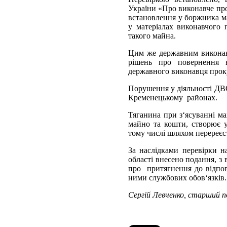
України «Про виконавче про
встановлення у боржника ма
у матеріалах виконавчого
такого майна.
Цим же державним виконав
рішень про повернення в
державного виконавця прок
Порушення у діяльності ДВС
Кременецькому районах.
Тяганина при з‘ясуванні ма
майно та кошти, створює 
тому числі шляхом перереєс
За наслідками перевірки н
області внесено подання, 
про притягнення до відпов
ними службових обов‘язків.
Сергій Левченко, старший п