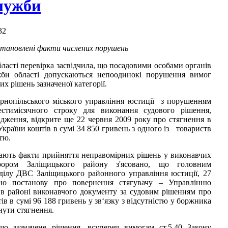
лужби
32
становлені факти числених порушень
асті перевірка засвідчила, що посадовими особами органів
жби області допускаються непоодинокі порушення вимог
их рішень зазначеної категорії.
рнопільського міського управління юстиції з порушенням
естимісячного строку для виконання судового рішення,
дження, відкрите ще 22 червня 2009 року про стягнення в
країни коштів в сумі 34 850 гривень з одного із товариств
тю.
ають факти прийняття неправомірних рішень у виконавчих
урором Заліщицького району з'ясовано, що головним
ділу ДВС Заліщицького районного управління юстиції, 27
но постанову про повернення стягувачу – Управлінню
в районі виконавчого документу за судовим рішенням про
в в сумі 96 188 гривень у зв‘язку з відсутністю у боржника
нути стягнення.
що зазначене рішення, всупереч вимогам ст.5,40 Закону