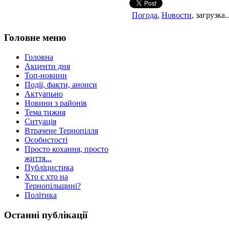
Погода
,
Новости
, загрузка..
Головне меню
Головна
Акценти дня
Топ-новини
Події, факти, анонси
Актуапьно
Новини з районів
Тема тижня
Ситуація
Втрачене Тернопілля
Особистості
Просто кохання, просто
життя...
Публіцистика
Хто є хто на
Тернопільщині?
Політика
Останні публікації