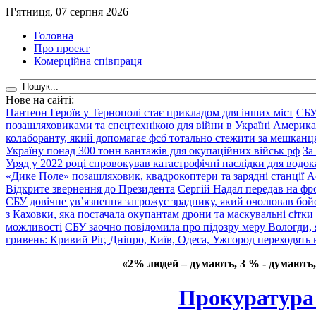
П'ятниця, 07 серпня 2026
Головна
Про проект
Комерційна співпраця
Нове на сайті:
Пантеон Героїв у Тернополі стає прикладом для інших міст
СБУ
позашляховиками та спецтехнікою для війни в Україні
Америка
колаборанту, який допомагає фсб тотально стежити за мешкан
Україну понад 300 тонн вантажів для окупаційних військ рф
За
Уряд у 2022 році спровокував катастрофічні наслідки для водок
«Дике Поле» позашляховик, квадрокоптери та зарядні станції
А
Відкрите звернення до Президента
Сергій Надал передав на фро
СБУ довічне ув’язнення загрожує зраднику, який очолював бой
з Каховки, яка постачала окупантам дрони та маскувальні сітки
можливості
СБУ заочно повідомила про підозру меру Вологди, 
гривень: Кривий Ріг, Дніпро, Київ, Одеса, Ужгород переходять 
«2% людей – думають, 3 % - думають,
Прокуратура