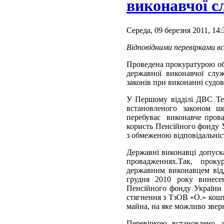
виконавчої с
Середа, 09 березня 2011, 14:
Відповідними перевірками в
Проведена прокуратурою обл
державної виконавчої слу
законів при виконанні судов
У Першому відділі ДВС Те
встановленого законом ш
перебуває виконавче прова
користь Пенсійного фонду У
з обмеженою відповідальніс
Державні виконавці допуск
провадженнях.Так, прок
державним виконавцем від
грудня 2010 року винесе
Пенсійного фонду України 
стягнення з ТзОВ «О.» кошті
майна, на яке можливо звер
Перевіркою встановлено, 