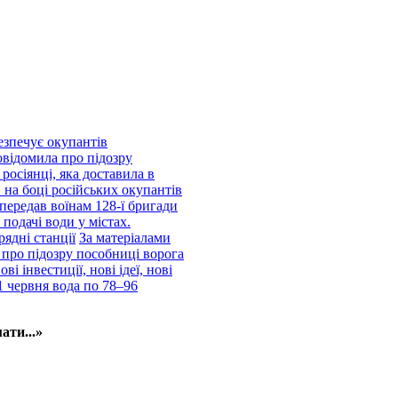
езпечує окупантів
відомила про підозру
росіянці, яка доставила в
 на боці російських окупантів
передав воїнам 128-ї бригади
подачі води у містах.
рядні станції
За матеріалами
про підозру пособниці ворога
і інвестиції, нові ідеї, нові
1 червня вода по 78–96
ати...»