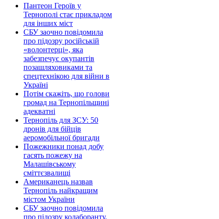
Пантеон Героїв у
Тернополі стає прикладом
для інших міст
СБУ заочно повідомила
про підозру російській
«волонтерці», яка
забезпечує окупантів
позашляховиками та
спецтехнікою для війни в
Україні
Потім скажіть, що голови
громад на Тернопільщині
адекватні
Тернопіль для ЗСУ: 50
дронів для бійців
аеромобільної бригади
Пожежники понад добу
гасять пожежу на
Малашівському
сміттєзвалищі
Американець назвав
Тернопіль найкращим
містом України
СБУ заочно повідомила
про підозру колаборанту,