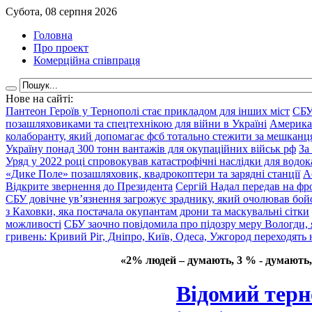
Субота, 08 серпня 2026
Головна
Про проект
Комерційна співпраця
Нове на сайті:
Пантеон Героїв у Тернополі стає прикладом для інших міст
СБУ
позашляховиками та спецтехнікою для війни в Україні
Америка
колаборанту, який допомагає фсб тотально стежити за мешкан
Україну понад 300 тонн вантажів для окупаційних військ рф
За
Уряд у 2022 році спровокував катастрофічні наслідки для водок
«Дике Поле» позашляховик, квадрокоптери та зарядні станції
А
Відкрите звернення до Президента
Сергій Надал передав на фро
СБУ довічне ув’язнення загрожує зраднику, який очолював бой
з Каховки, яка постачала окупантам дрони та маскувальні сітки
можливості
СБУ заочно повідомила про підозру меру Вологди, 
гривень: Кривий Ріг, Дніпро, Київ, Одеса, Ужгород переходять 
«2% людей – думають, 3 % - думають,
Відомий терн