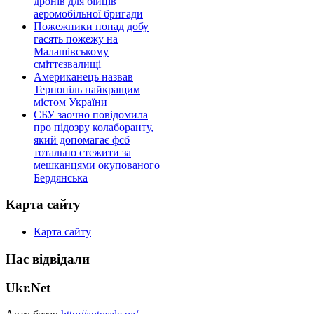
дронів для бійців
аеромобільної бригади
Пожежники понад добу
гасять пожежу на
Малашівському
сміттєзвалищі
Американець назвав
Тернопіль найкращим
містом України
СБУ заочно повідомила
про підозру колаборанту,
який допомагає фсб
тотально стежити за
мешканцями окупованого
Бердянська
Карта сайту
Карта сайту
Нас відвідали
Ukr.Net