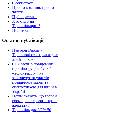
Особистості
Просто кохання, просто
життя...
Публіцистика
Хто є хто на
Тернопільщині?
Політика
Останні публікації
Пантеон Героїв у
Тернополі стає прикладом
для інших міст
СБУ заочно повідомила
про підозру російській
«волонтерці», яка
забезпечує окупантів
позашляховиками та
спецтехнікою для війни в
Україні
Потім скажіть, що голови
громад на Тернопільщині
адекватні
Тернопіль для ЗСУ: 50