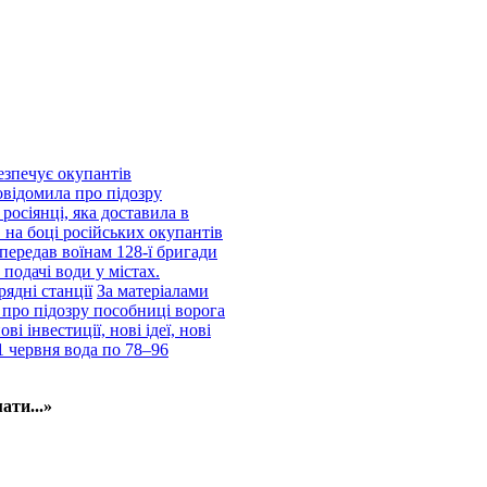
езпечує окупантів
відомила про підозру
росіянці, яка доставила в
 на боці російських окупантів
передав воїнам 128-ї бригади
подачі води у містах.
рядні станції
За матеріалами
про підозру пособниці ворога
і інвестиції, нові ідеї, нові
1 червня вода по 78–96
ати...»