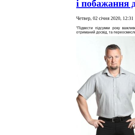
і побажання д
Четвер, 02 січня 2020, 12:31
"Підвести підсумки року важли
отриманий досвід, та переосмисл