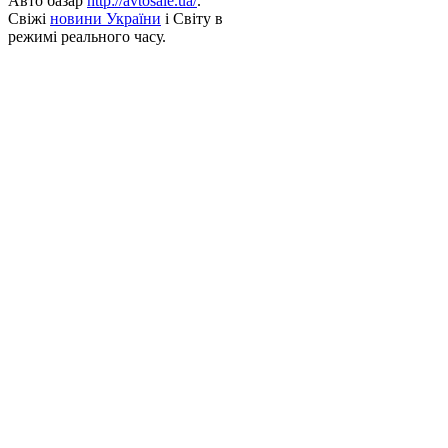
Авто базар
http://avtosale.ua/
.
Свіжі
новини України
і Світу в
режимі реального часу.