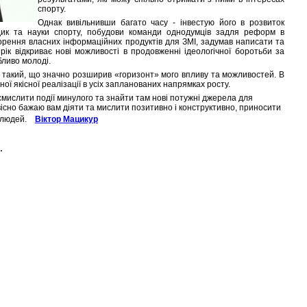
спорту.
Однак вивільнивши багато часу - інвестую його в розвиток
одик та науки спорту, побудови команди однодумців задля реформ в
ворення власних інформаційних продуктів для ЗМІ, задумав написати та
 рік відкриває нові можливості в продовженні ідеологічної боротьби за
бливо молоді.
к такий, що значно розширив «горизонт» мого впливу та можливостей. В
ної якісної реалізації в усіх запланованих напрямках росту.
мислити події минулого та знайти там нові потужні джерела для
звісно бажаю вам діяти та мислити позитивно і конструктивно, приносити
 людей.
Віктор Мацикур
.