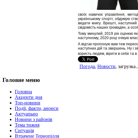
своїх навичок управління, мет
українському спорті, обдумую ст
видати книгу. Врешті, наступний
свідомість наших громадян, а осо
Тому минулий, 2019 рік оцінюю я
наступному, 2020 році очікую влас
А відтак пропоную вам теж переос
наступних дій та звершень. Ну і 
користь людям, вірити в себе та в
Погода
,
Новости
, загрузка..
Головне меню
Головна
Акценти дня
Топ-новини
Події, факти, анонси
Актуапьно
Новини з районів
Тема тижня
Ситуація
Втрачене Тернопілля