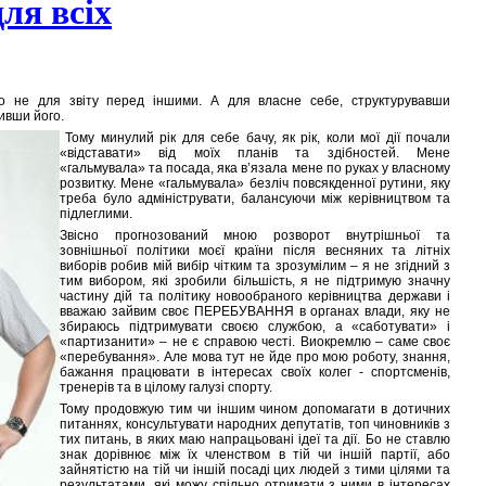
ля всіх
во не для звіту перед іншими. А для власне себе, структурувавши
ивши його.
Тому минулий рік для себе бачу, як рік, коли мої дії почали
«відставати» від моїх планів та здібностей. Мене
«гальмувала» та посада, яка в’язала мене по руках у власному
розвитку. Мене «гальмувала» безліч повсякденної рутини, яку
треба було адмініструвати, балансуючи між керівництвом та
підлеглими.
Звісно прогнозований мною розворот внутрішньої та
зовнішньої політики моєї країни після весняних та літніх
виборів робив мій вибір чітким та зрозумілим – я не згідний з
тим вибором, які зробили більшість, я не підтримую значну
частину дій та політику новообраного керівництва держави і
вважаю зайвим своє ПЕРЕБУВАННЯ в органах влади, яку не
збираюсь підтримувати своєю службою, а «саботувати» і
«партизанити» – не є справою честі. Виокремлю – саме своє
«перебування». Але мова тут не йде про мою роботу, знання,
бажання працювати в інтересах своїх колег - спортсменів,
тренерів та в цілому галузі спорту.
Тому продовжую тим чи іншим чином допомагати в дотичних
питаннях, консультувати народних депутатів, топ чиновників з
тих питань, в яких маю напрацьовані ідеї та дії. Бо не ставлю
знак дорівнює між їх членством в тій чи іншій партії, або
зайнятістю на тій чи іншій посаді цих людей з тими цілями та
результатами, які можу спільно отримати з ними в інтересах