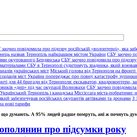
 заочно повідомила про підозру російській «волонтерці», яка заб
нець назвав Тернопіль найкращим містом України
СБУ заочно по
цями окупованого Бердянська
СБУ заочно повідомила про підозру 
 матеріалами СБУ в Тернополі судитимуть зрадника, який воював
аналів українських міст
Міський голова від Тернополя на фронті 
соціація міст України попереджає про повну катастрофу зупинки 
нті для 44 бригади від Тернополя: екскаватор, квадрокоптери, за
овиків «днр» під час окупації Волновахи
СБУ заочно повідомила 
Український Тернопіль і канадська Міссіссаґа міста-побратими: нов
який забезпечував російських окупантів автівками та дронами
З 
на нові тарифи
 що думають. А 95% людей радше помруть, ані ж почнуть дум
ополянин про підсумки року