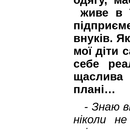
живе в Т
підприє
внуків. Я
мої діти 
себе реа
щаслив
плані…
- Знаю ві
ніколи н