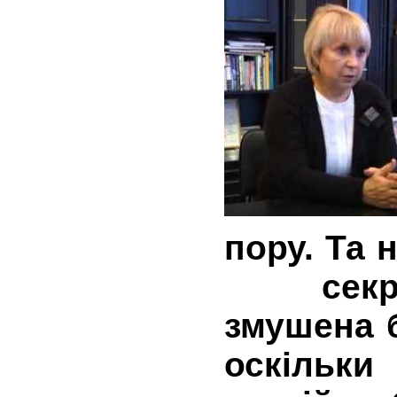
пору. Та
секрет
змушена 
оскіль