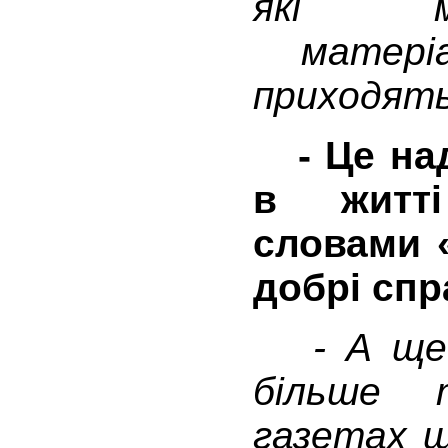
які м
матеріа
приходять
- Це над
в житті
словами
добрі спр
- А ще м
більше 
газетах щ