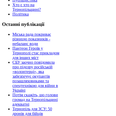
Публіцистика
Хто є хто на
Тернопільщині?
Політика
Останні публікації
Міська рада покриває
різницю показників -
небаланс води
Пантеон Героїв у
Тернополі стає прикладом
для інших міст
СБУ заочно повідомила
про підозру російській
«волонтерці», яка
забезпечує окупантів
позашляховиками та
спецтехнікою для війни в
Україні
Потім скажіть, що голови
громад на Тернопільщині
адекватні
Тернопіль для ЗСУ: 50
дронів для бійців