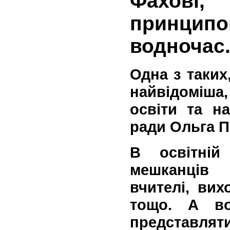
Фахові, 
принципо
водночас
Одна з таких
найвідоміша
освіти та на
ради Ольга П
В освітній
мешканців
вчителі, вих
тощо. А в
представлят