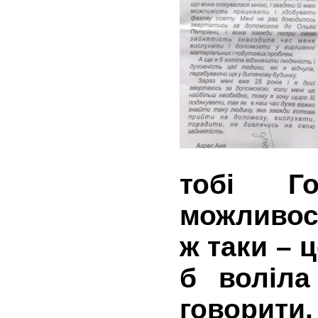
тобі Г
можливост
ж таки – 
б воліл
говорити.