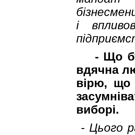
бізнесмен
і впливо
підприємс
- Що бул
вдячна лю
вірю, що
засумні
виборі.
- Цього р