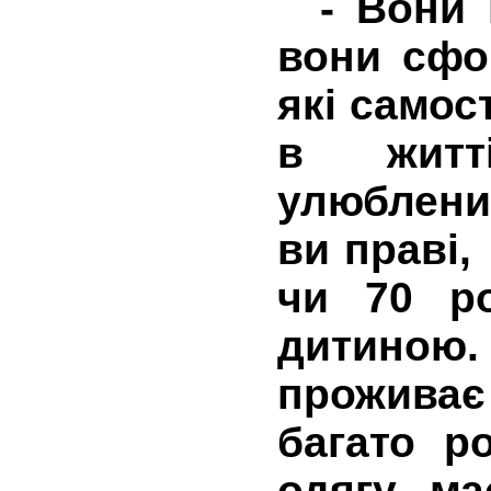
- Вони в
вони сфо
які самос
в житт
улюблен
ви праві,
чи 70 ро
дитино
прожива
багато р
одягу, м