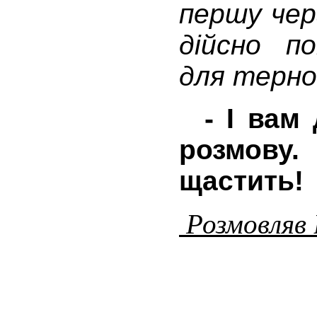
першу чер
дійсно п
для терно
- І вам 
розмову
щастить!
Розмовляв 