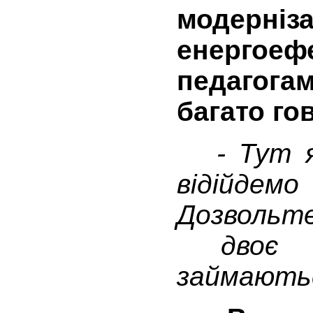
модерніза
енергоеф
педагога
багато г
- Тут я 
відійде
Дозвольт
двоє д
займають