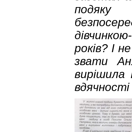
подяк
безпосе
дівчинко
років? І н
звати Ан
вирішила
вдячності