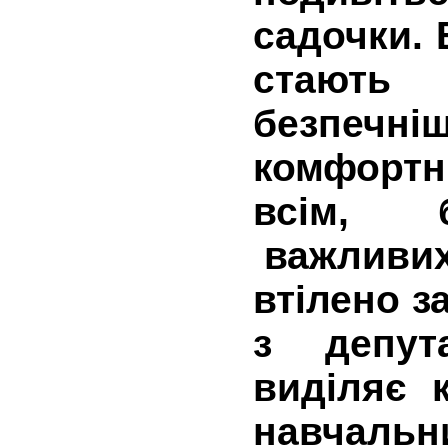
садочки.
стаю
безпечні
комфортн
всім, б
важливих 
втілено з
з депут
виділяє
навчаль