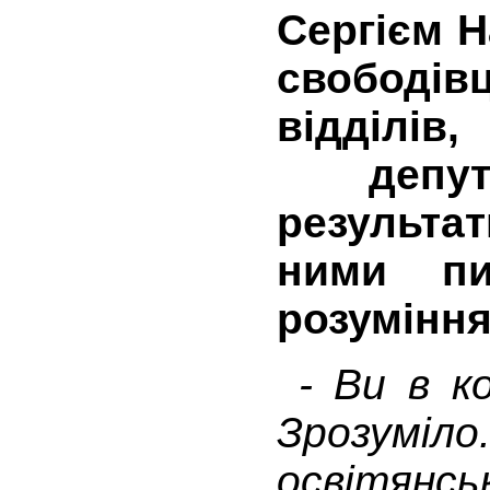
Сергієм Н
свободі
відділ
депут
результа
ними п
розуміння
- Ви в ко
Зрозуміло.
освітян