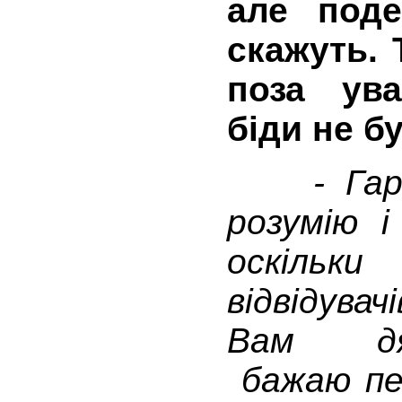
але подек
скажуть. 
поза ува
біди не б
- Гараз
розумію 
оскільки
відвідувач
Вам дяк
бажаю пе