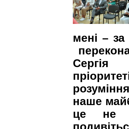
мені – за
перекона
Сергія
пріорите
розуміння
наше май
це не 
подивіт