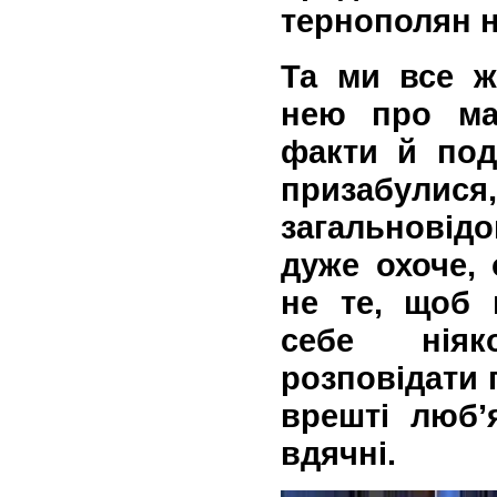
тернополян н
Та ми все ж
нею про ма
факти й поді
призабулис
загальновідо
дуже охоче, 
не те, щоб 
себе ніяк
розповідати п
врешті люб’
вдячні.