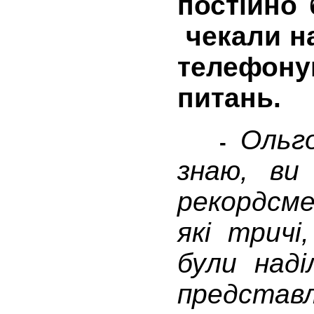
постійно 
чекали н
телефон
питань.
Ольго
-
знаю, ви
рекордсме
які трич
були наді
предста