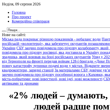
Неділя, 09 серпня 2026
Головна
Про проект
Комерційна співпраця
Нове на сайті:
Міська рада покриває різницю показників - небаланс води
Пант
російській «волонтерці», яка забезпечує окупантів позашляхови
України
СБУ заочно повідомила про підозру колаборанту, який
повідомила про підозру росіянці, яка доставила в Україну пона
зрадника, який воював на боці російських окупантів
Уряд у 202
від Тернополя на фронті передав воїнам 128-ї бригади «Дике По
повну катастрофу зупинки подачі води у містах. Відкрите звер
квадрокоптери, зарядні станції
За матеріалами СБУ довічне ув’
заочно повідомила про підозру пособниці ворога з Каховки, яка
міста-побратими: нові інвестиції, нові ідеї, нові можливості
СБУ
автівками та дронами
«2% людей – думають,
людей радше помр