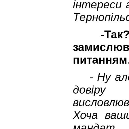
інтереси 
Тернопільс
-
Так
замисл
питання
- Ну але
довіру
висловлю
Хоча ваш
мандат