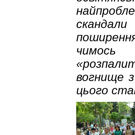
найпробл
скандал
поширен
чимось
«розпал
вогнище з
цього ст