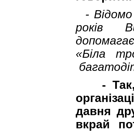
- Відомо
років 
допомага
«Біла тр
багатодіт
- Так, 
організа
давня др
вкрай п