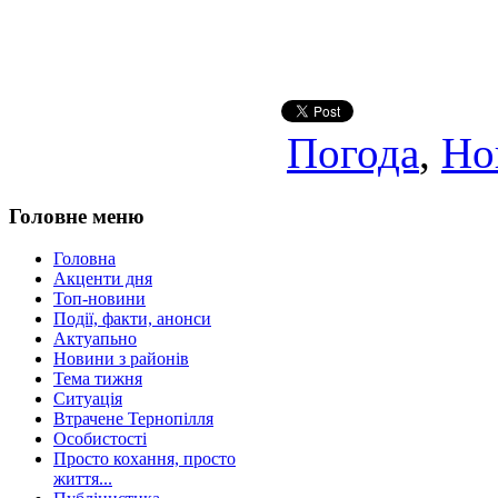
Погода
,
Но
Головне меню
Головна
Акценти дня
Топ-новини
Події, факти, анонси
Актуапьно
Новини з районів
Тема тижня
Ситуація
Втрачене Тернопілля
Особистості
Просто кохання, просто
життя...