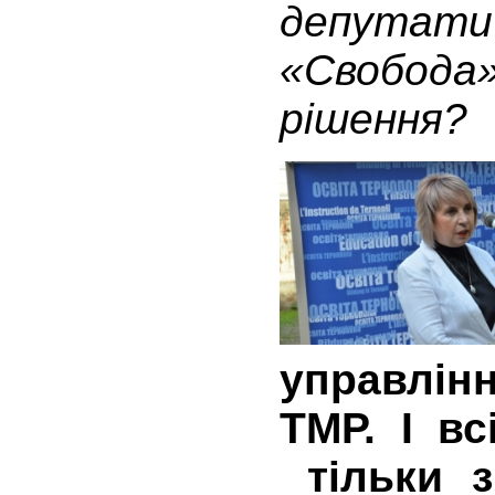
депутат
«Свобода»
рішення?
управлі
ТМР. І в
тільки з