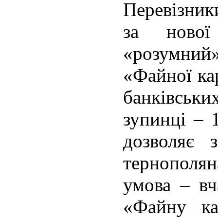
Перевізник
за ново
«розумний
«Файної кар
банківськи
зупинці – 
дозволяє 
тернополя
умова – в
«Файну ка