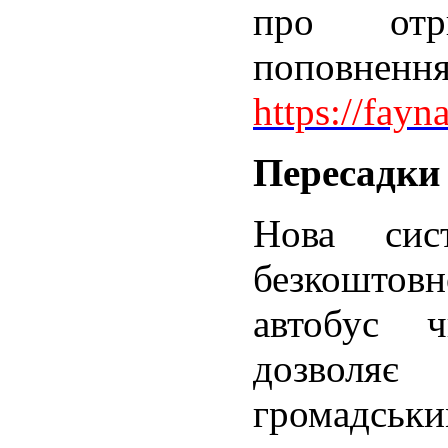
про отр
поповненн
https://fayna
Пересадки 
Нова сис
безкоштов
автобус 
дозволя
громадськ