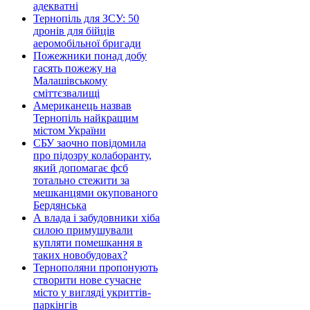
адекватні
Тернопіль для ЗСУ: 50
дронів для бійців
аеромобільної бригади
Пожежники понад добу
гасять пожежу на
Малашівському
сміттєзвалищі
Американець назвав
Тернопіль найкращим
містом України
СБУ заочно повідомила
про підозру колаборанту,
який допомагає фсб
тотально стежити за
мешканцями окупованого
Бердянська
А влада і забудовники хіба
силою примушували
купляти помешкання в
таких новобудовах?
Тернополяни пропонують
створити нове сучасне
місто у вигляді укриттів-
паркінгів