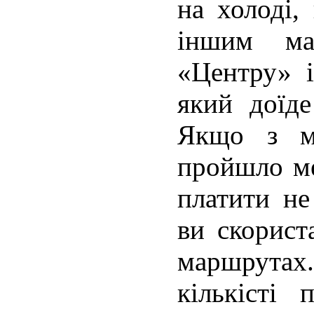
на холоді,
іншим ма
«Центру» і
який доїде
Якщо з мо
пройшло ме
платити не
ви скорист
маршрут
кількісті