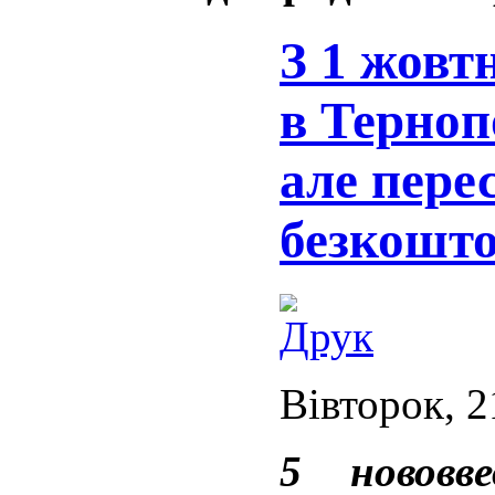
З 1 жовт
в Тернопо
але пере
безкошто
Вівторок, 2
5 нововв