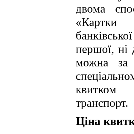
двома спо
«Картки 
банківсько
першої, ні 
можна за 
спеціальн
квитком
транспорт.
Ціна квит