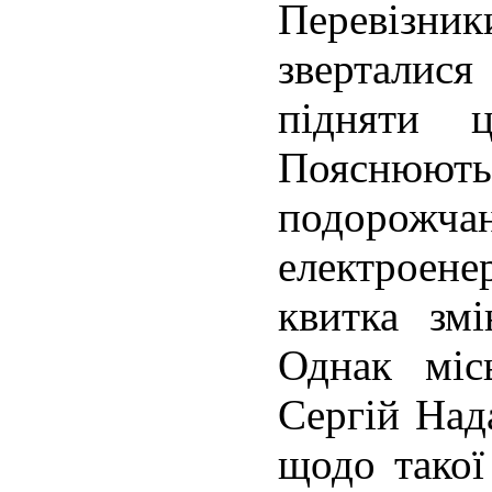
Перевіз
зверталися
підняти 
Поясню
подорожчан
електроенер
квитка зм
Однак міс
Сергій Над
щодо такої