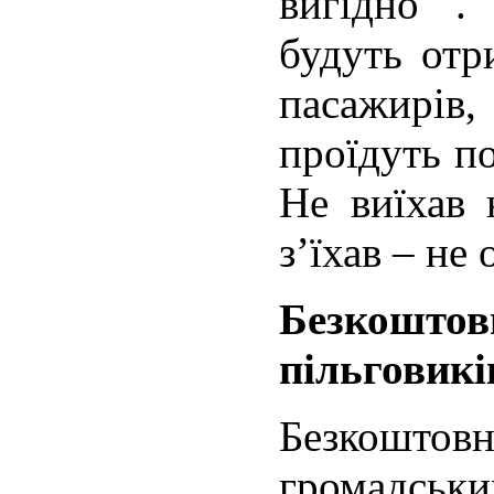
вигідно .
будуть отр
пасажирів
проїдуть п
Не виїхав
з’їхав – не
Безкошт
пільговиків
Безкошт
громадськ