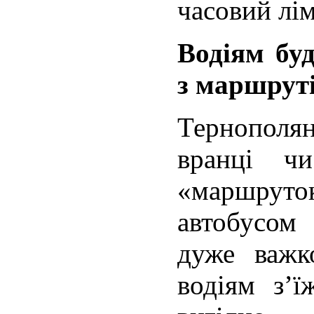
часовий лім
Водіям буд
з маршруті
Тернополян
вранці чи
«маршруток
автобусом
дуже важк
водіям з’