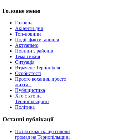
Головне меню
Головна
Акценти дня
Топ-новини
Події, факти, анонси
Актуапьно
Новини з районів
Тема тижня
Ситуація
Втрачене Тернопілля
Особистості
Просто кохання, просто
життя...
Публіцистика
Хто є хто на
Тернопільщині?
Політика
Останні публікації
Потім скажіть, що голови
громад на Тернопільщині