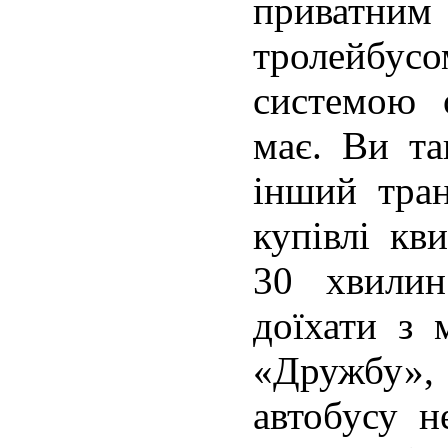
приватн
тролейбусо
системою 
має. Ви та
інший тра
купівлі кв
30 хвилин
доїхати з 
«Дружбу
автобусу н