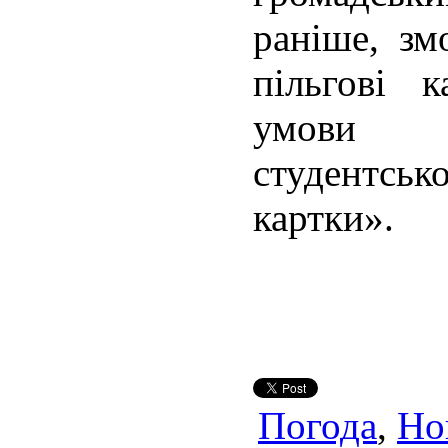
раніше, зм
пільгові к
умови на
студентськ
картки».
Погода
,
Но