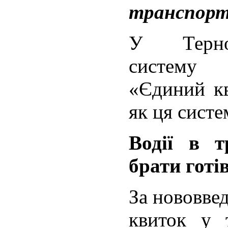
транспорт
У Терно
систему 
«Єдиний кв
як ця систе
Водії в т
брати готів
За нововве
квиток у 