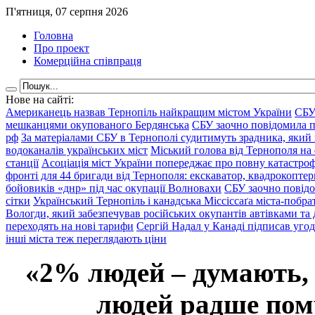
П'ятниця, 07 серпня 2026
Головна
Про проект
Комерційна співпраця
Нове на сайті:
Американець назвав Тернопіль найкращим містом України
СБУ
мешканцями окупованого Бердянська
СБУ заочно повідомила пр
рф
За матеріалами СБУ в Тернополі судитимуть зрадника, який 
водоканалів українських міст
Міський голова від Тернополя на 
станції
Асоціація міст України попереджає про повну катастроф
фронті для 44 бригади від Тернополя: екскаватор, квадрокоптери
бойовиків «днр» під час окупації Волновахи
СБУ заочно повідо
сітки
Український Тернопіль і канадська Міссіссаґа міста-побрат
Вологди, який забезпечував російських окупантів автівками та
переходять на нові тарифи
Сергій Надал у Канаді підписав уго
інші міста теж переглядають ціни
«2% людей – думають,
людей радше помр