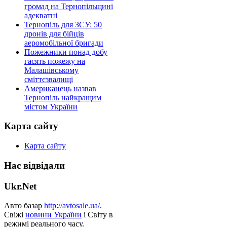
громад на Тернопільщині
адекватні
Тернопіль для ЗСУ: 50
дронів для бійців
аеромобільної бригади
Пожежники понад добу
гасять пожежу на
Малашівському
сміттєзвалищі
Американець назвав
Тернопіль найкращим
містом України
Карта сайту
Карта сайту
Нас відвідали
Ukr.Net
Авто базар
http://avtosale.ua/
.
Свіжі
новини України
і Світу в
режимі реального часу.