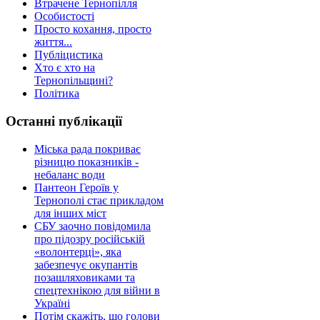
Втрачене Тернопілля
Особистості
Просто кохання, просто
життя...
Публіцистика
Хто є хто на
Тернопільщині?
Політика
Останні публікації
Міська рада покриває
різницю показників -
небаланс води
Пантеон Героїв у
Тернополі стає прикладом
для інших міст
СБУ заочно повідомила
про підозру російській
«волонтерці», яка
забезпечує окупантів
позашляховиками та
спецтехнікою для війни в
Україні
Потім скажіть, що голови