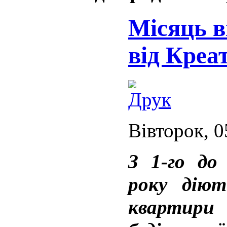
Місяць в
від Креа
Вівторок, 0
З 1-го до
року діють
квартир