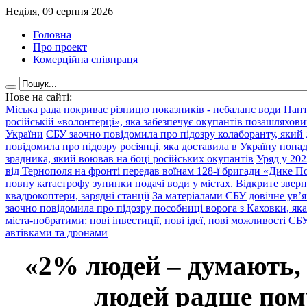
Неділя, 09 серпня 2026
Головна
Про проект
Комерційна співпраця
Нове на сайті:
Міська рада покриває різницю показників - небаланс води
Пант
російській «волонтерці», яка забезпечує окупантів позашляхови
України
СБУ заочно повідомила про підозру колаборанту, який
повідомила про підозру росіянці, яка доставила в Україну пона
зрадника, який воював на боці російських окупантів
Уряд у 202
від Тернополя на фронті передав воїнам 128-ї бригади «Дике По
повну катастрофу зупинки подачі води у містах. Відкрите звер
квадрокоптери, зарядні станції
За матеріалами СБУ довічне ув’
заочно повідомила про підозру пособниці ворога з Каховки, яка
міста-побратими: нові інвестиції, нові ідеї, нові можливості
СБУ
автівками та дронами
«2% людей – думають,
людей радше помр