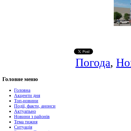
Погода
,
Но
Головне меню
Головна
Акценти дня
Топ-новини
Події, факти, анонси
Актуапьно
Новини з районів
Тема тижня
Ситуація