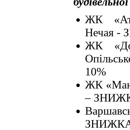
будівельно
ЖК «Атл
Нечая -
ЖК «Дом
Опільс
10%
ЖК «Манх
– ЗНИЖК
Варшав
ЗНИЖКА