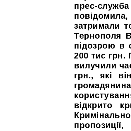
прес-слу
повідоми
затримали т
Тернополя В
підозрою в 
200 тис грн.
вилучили час
грн., які в
громадя
користуванн
відкрито к
Кримінальн
пропозиції