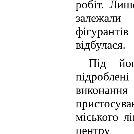
робіт. Лиш
залежали
фігурантів
відбулася.
Під його
підроблені
виконання 
пристосув
міського л
центру 