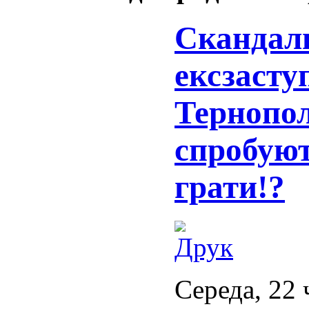
Скандал
ексзасту
Тернопол
спробуют
грати!?
Середа, 22 