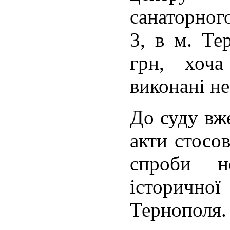
санаторного
3, в м. Те
грн, хоча
виконані не
До суду вж
акти стосо
спроби не
історичн
Тернополя.