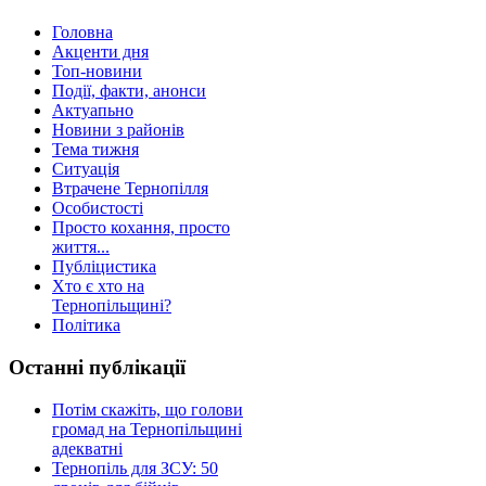
Головна
Акценти дня
Топ-новини
Події, факти, анонси
Актуапьно
Новини з районів
Тема тижня
Ситуація
Втрачене Тернопілля
Особистості
Просто кохання, просто
життя...
Публіцистика
Хто є хто на
Тернопільщині?
Політика
Останні публікації
Потім скажіть, що голови
громад на Тернопільщині
адекватні
Тернопіль для ЗСУ: 50