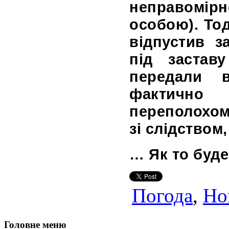
неправомі
особою). То
відпустив з
під застав
передали 
фактично
переполохом
зі слідством
… Як то буде
Погода
,
Но
Головне меню