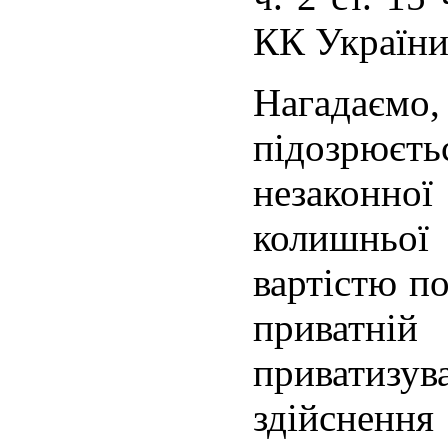
КК України
Нагадаємо
підозрює
незакон
колишньої
вартістю п
приватні
приватиз
здійсненн