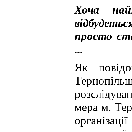
Хоча най
відбудеть
просто с
...
Як повідо
Тернопі
розслідува
мера м. Те
організації