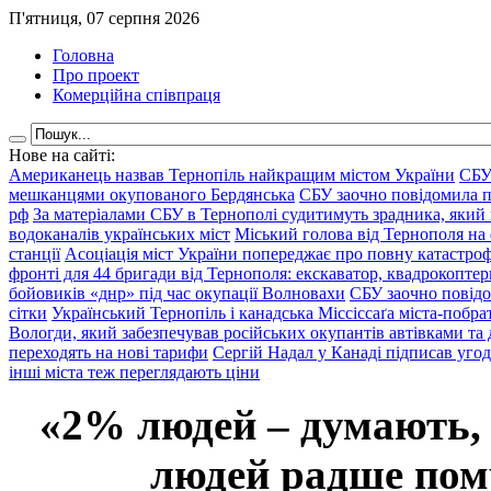
П'ятниця, 07 серпня 2026
Головна
Про проект
Комерційна співпраця
Нове на сайті:
Американець назвав Тернопіль найкращим містом України
СБУ
мешканцями окупованого Бердянська
СБУ заочно повідомила пр
рф
За матеріалами СБУ в Тернополі судитимуть зрадника, який 
водоканалів українських міст
Міський голова від Тернополя на 
станції
Асоціація міст України попереджає про повну катастроф
фронті для 44 бригади від Тернополя: екскаватор, квадрокоптери
бойовиків «днр» під час окупації Волновахи
СБУ заочно повідо
сітки
Український Тернопіль і канадська Міссіссаґа міста-побрат
Вологди, який забезпечував російських окупантів автівками та
переходять на нові тарифи
Сергій Надал у Канаді підписав уго
інші міста теж переглядають ціни
«2% людей – думають,
людей радше помр