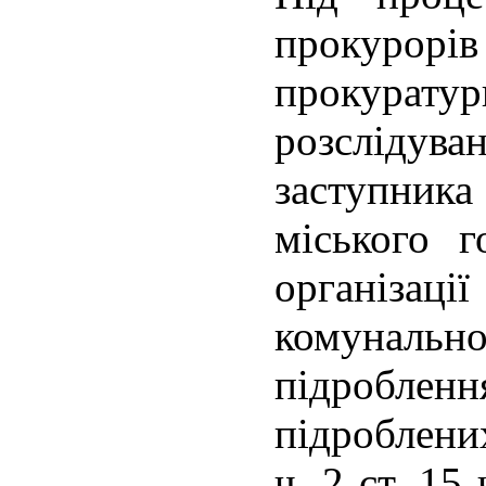
прокурорів
прокур
розслідува
заступни
міського г
організ
комуналь
підробле
підроблених
ч. 2 ст. 15 