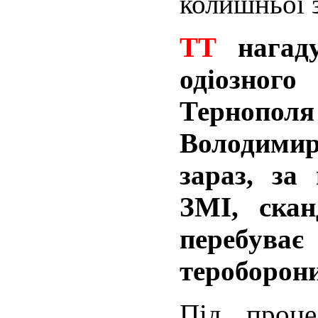
колишньої з
ТТ
нагаду
одіозно
Тернополя
Володимира
зараз, за
ЗМІ, скан
перебуває 
тероборон
Під проце