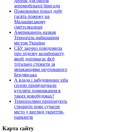
дронів для бійців
аеромобільної бригади
Пожежники понад добу
гасять пожежу на
Малашівському
сміттєзвалищі
Американець назвав
Тернопіль найкращим
містом України
СБУ заочно повідомила
про підозру колаборанту,
який допомагає фсб
тотально стежити за
мешканцями окупованого
Бердянська
А влада і забудовники хіба
силою примушували
купляти помешкання в
таких новобудовах?
Тернополяни пропонують
створити нове сучасне
місто у вигляді укриттів-
паркінгів
Карта сайту