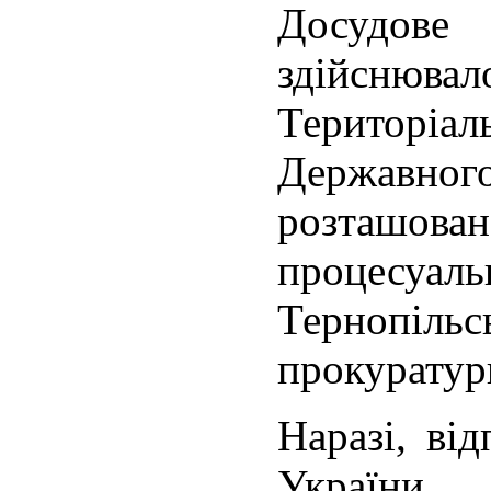
Досудов
здійсню
Територі
Державног
розташова
процесуа
Тернопі
прокуратур
Наразі, ві
України,