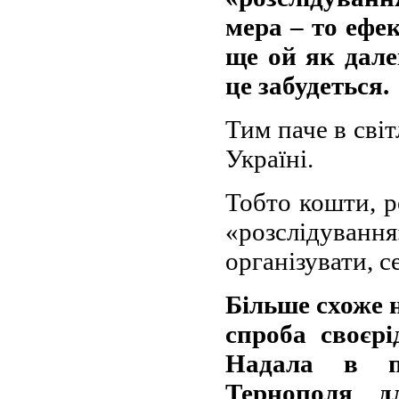
мера – то ефе
ще ой як далек
це забудеться.
Тим паче в світ
Україні.
Тобто кошти, ре
«розслідува
організувати, 
Більше схоже н
спроба своєр
Надала в п
Тернополя д