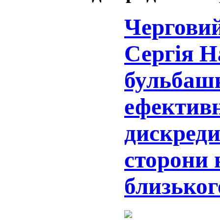
Черговий
Сергія Н
бульбашк
ефективн
дискреди
сторони 
близьког