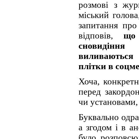
розмові з жу
міський голова
запитання про
відповів,
що
сновидіння
виливаються 
плітки в соцм
Хоча, конкретн
перед закордо
чи установами, 
Буквально одра
а згодом і в а
було розповсю