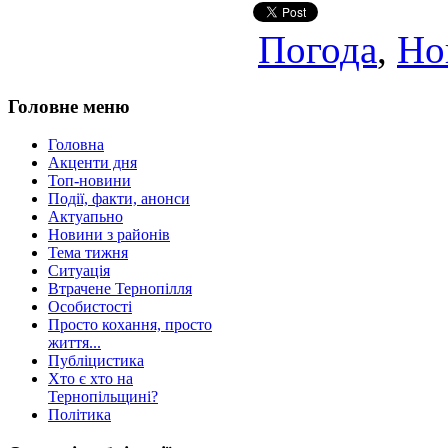
Погода
,
Но
Головне меню
Головна
Акценти дня
Топ-новини
Події, факти, анонси
Актуапьно
Новини з районів
Тема тижня
Ситуація
Втрачене Тернопілля
Особистості
Просто кохання, просто
життя...
Публіцистика
Хто є хто на
Тернопільщині?
Політика