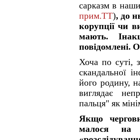
сарказм в наших
прим.ТТ
)
, до 
корупції чи в
мають. Іна
повідомлені. О
Хоча по суті, 
скандальної і
його родину, н
виглядає неп
пальця" як міні
Якщо чергов
малося на 
«розслідуван