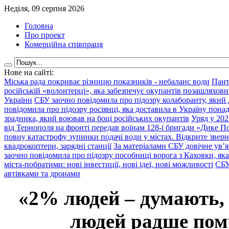
Неділя, 09 серпня 2026
Головна
Про проект
Комерційна співпраця
Нове на сайті:
Міська рада покриває різницю показників - небаланс води
Пант
російській «волонтерці», яка забезпечує окупантів позашляхови
України
СБУ заочно повідомила про підозру колаборанту, який
повідомила про підозру росіянці, яка доставила в Україну пона
зрадника, який воював на боці російських окупантів
Уряд у 202
від Тернополя на фронті передав воїнам 128-ї бригади «Дике По
повну катастрофу зупинки подачі води у містах. Відкрите звер
квадрокоптери, зарядні станції
За матеріалами СБУ довічне ув’
заочно повідомила про підозру пособниці ворога з Каховки, яка
міста-побратими: нові інвестиції, нові ідеї, нові можливості
СБУ
автівками та дронами
«2% людей – думають,
людей радше помр