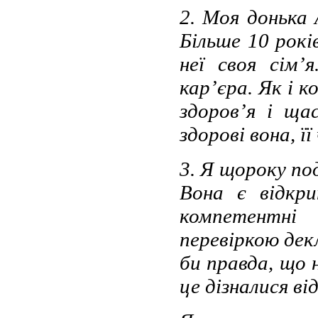
2. Моя донька 
Більше 10 рокі
неї своя сім’
карʼєра. Як і 
здоров’я і ща
здорові вона, її 
3. Я щороку по
Вона є відкри
компетентн
перевіркою дек
би правда, що 
це дізналися від