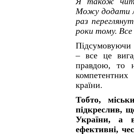
Я також чита
Можу додати л
раз переглянут
роки тому. Все 
Підсумовуючи 
– все це вига
правдою, то 
компетентних 
країни.
Тобто, міськ
підкреслив, щ
України, а 
ефективні, че