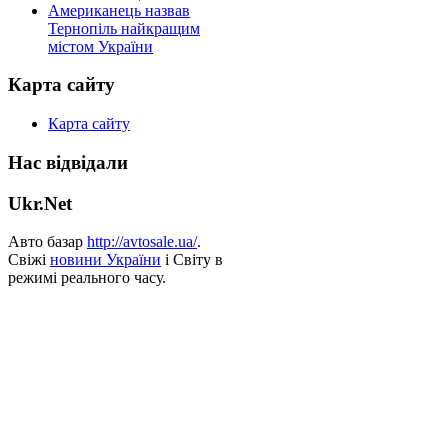
Американець назвав
Тернопіль найкращим
містом України
Карта сайту
Карта сайту
Нас відвідали
Ukr.Net
Авто базар
http://avtosale.ua/
.
Свіжі
новини України
і Світу в
режимі реального часу.