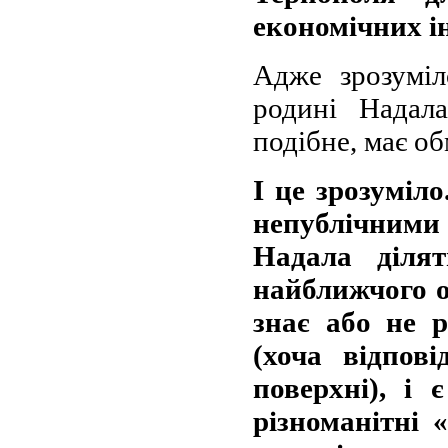
економічних ін
Адже зрозуміл
родині Надала
подібне, має об
І це зрозуміло
непублічними
Надала діля
найближчого о
знає або не р
(хоча відпов
поверхні), і
різноманітні 