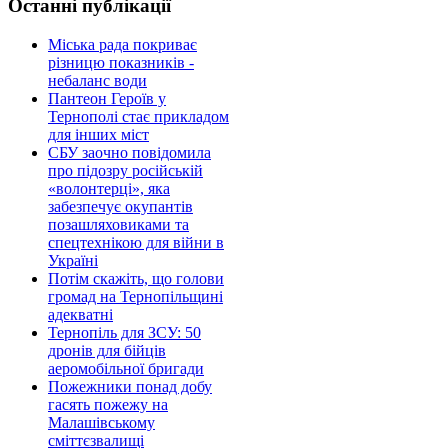
Останні публікації
Міська рада покриває
різницю показників -
небаланс води
Пантеон Героїв у
Тернополі стає прикладом
для інших міст
СБУ заочно повідомила
про підозру російській
«волонтерці», яка
забезпечує окупантів
позашляховиками та
спецтехнікою для війни в
Україні
Потім скажіть, що голови
громад на Тернопільщині
адекватні
Тернопіль для ЗСУ: 50
дронів для бійців
аеромобільної бригади
Пожежники понад добу
гасять пожежу на
Малашівському
сміттєзвалищі