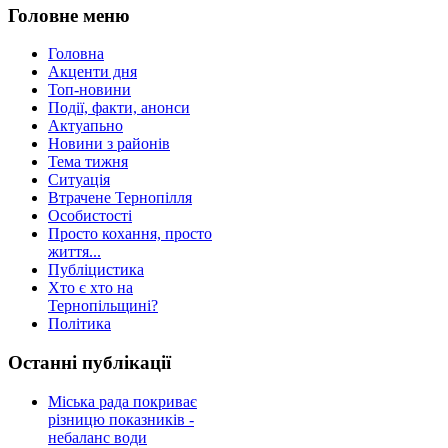
Головне меню
Головна
Акценти дня
Топ-новини
Події, факти, анонси
Актуапьно
Новини з районів
Тема тижня
Ситуація
Втрачене Тернопілля
Особистості
Просто кохання, просто
життя...
Публіцистика
Хто є хто на
Тернопільщині?
Політика
Останні публікації
Міська рада покриває
різницю показників -
небаланс води