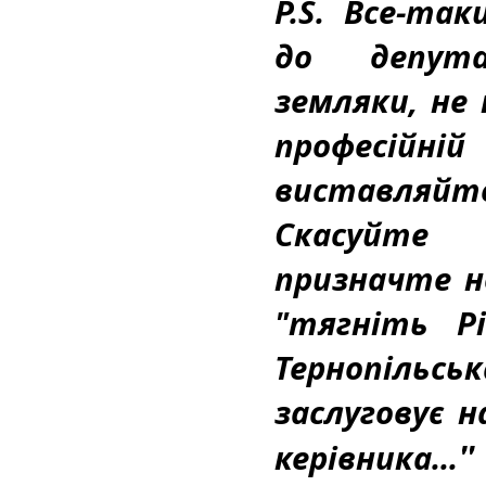
P.S. Все-так
до депута
земляки, не
професійні
виставляйт
Скасуйте 
призначте но
"тягніть Ріп
Тернопільс
заслуговує н
"
керівника...