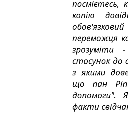
посмієтесь, 
копію дові
обов'язковий
переможця ко
зрозуміти -
стосунок до с
з якими дове
що пан Ріпк
допомоги". Я
факти свідчат