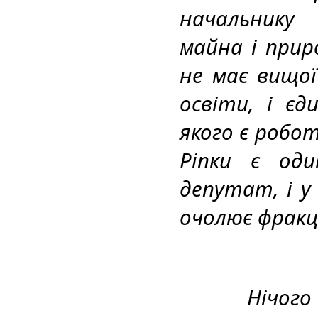
начальнику 
майна і приро
не має вищої
освіти, і єд
якого є робота
Ріпки є оди
депутат, і у 
очолює фракці
Нічого