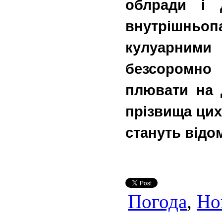
облради і 
внутрішньо
кулуарними 
безсоромно 
плювати на 
прізвища цих
стануть відо
Погода
,
Но