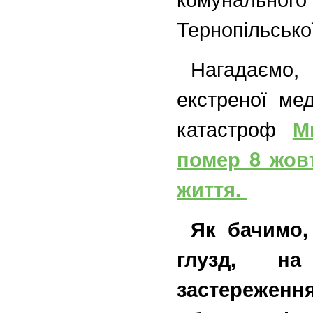
Тернопільсько
Нагадаємо,
екстреної ме
катастроф
М
помер 8 жовт
життя.
Як бачимо,
глузд, на
застереженн