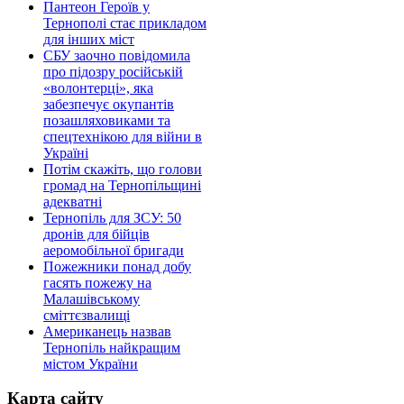
Пантеон Героїв у
Тернополі стає прикладом
для інших міст
СБУ заочно повідомила
про підозру російській
«волонтерці», яка
забезпечує окупантів
позашляховиками та
спецтехнікою для війни в
Україні
Потім скажіть, що голови
громад на Тернопільщині
адекватні
Тернопіль для ЗСУ: 50
дронів для бійців
аеромобільної бригади
Пожежники понад добу
гасять пожежу на
Малашівському
сміттєзвалищі
Американець назвав
Тернопіль найкращим
містом України
Карта сайту