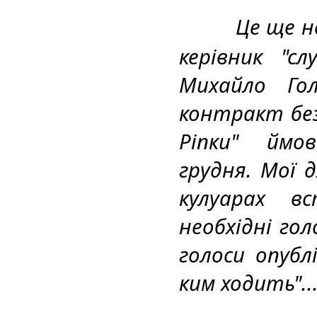
Це ще не
керівник "сл
Михайло Го
контракт без 
Ріпки" ймов
грудня. Мої 
кулуарах вс
необхідні голо
голоси опублі
ким ходить"..