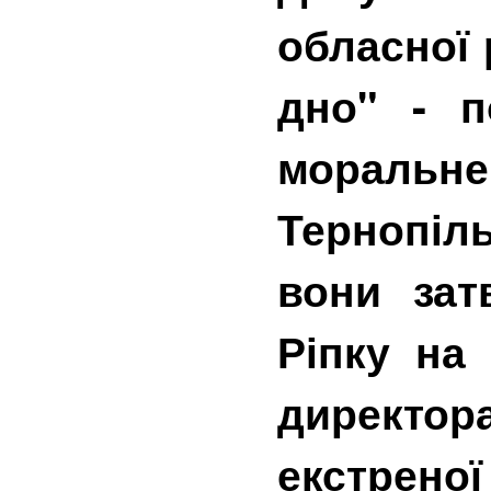
обласної
дно" - п
морал
Тернопіл
вони зат
Ріпку на
директ
екстрено