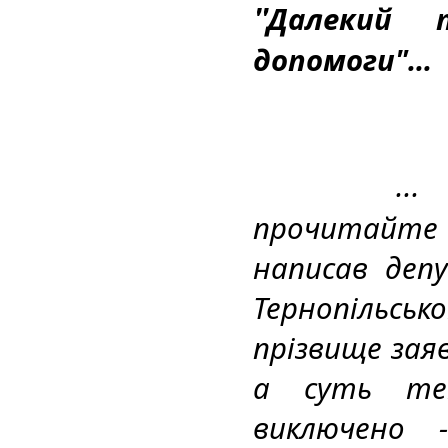
"
Далекий п
допомоги"...
..
прочитайте 
написав деп
Тернопільсь
прізвище заяв
а суть тек
виключено 