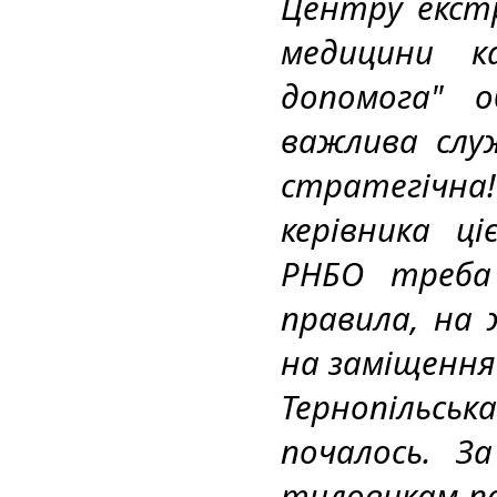
Центру екстр
медицини к
допомога" о
важлива служ
стратегічна
керівника ці
РНБО треба 
правила, на ж
на заміщення
Тернопільсь
почалось. За
тиловикам-по