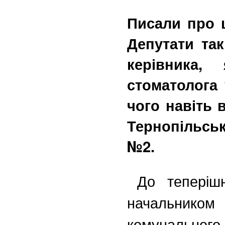
Писали про ц
Депутати та
керівника,
стоматолога 
чого навіть 
Тернопільськ
№2
.
До теперіш
начальник
комунального