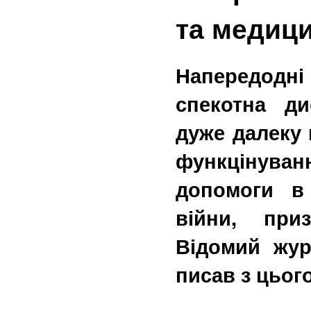
та медици
Напередодні
спекотна ди
дуже далеку 
функцінува
допомоги в
війни, при
Відомий жу
писав з цьог