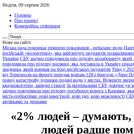
Неділя, 09 серпня 2026
Головна
Про проект
Комерційна співпраця
Нове на сайті:
Міська рада покриває різницю показників - небаланс води
Пант
російській «волонтерці», яка забезпечує окупантів позашляхови
України
СБУ заочно повідомила про підозру колаборанту, який
повідомила про підозру росіянці, яка доставила в Україну пона
зрадника, який воював на боці російських окупантів
Уряд у 202
від Тернополя на фронті передав воїнам 128-ї бригади «Дике По
повну катастрофу зупинки подачі води у містах. Відкрите звер
квадрокоптери, зарядні станції
За матеріалами СБУ довічне ув’
заочно повідомила про підозру пособниці ворога з Каховки, яка
міста-побратими: нові інвестиції, нові ідеї, нові можливості
СБУ
автівками та дронами
«2% людей – думають,
людей радше помр