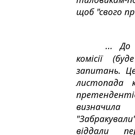
щоб "свого пр
... До
комісії (бу
запитань. Це
листопада к
претендент
визначил
"Забракували"
віддали пе