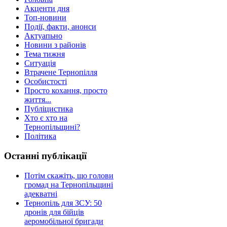
Акценти дня
Топ-новини
Події, факти, анонси
Актуапьно
Новини з районів
Тема тижня
Ситуація
Втрачене Тернопілля
Особистості
Просто кохання, просто
життя...
Публіцистика
Хто є хто на
Тернопільщині?
Політика
Останні публікації
Потім скажіть, що голови
громад на Тернопільщині
адекватні
Тернопіль для ЗСУ: 50
дронів для бійців
аеромобільної бригади