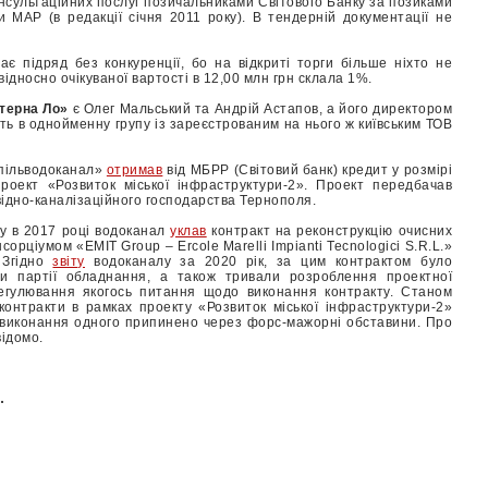
консультаційних послуг позичальниками Світового Банку за позиками
 МАР (в редакції січня 2011 року). В тендерній документації не
є підряд без конкуренції, бо на відкриті торги більше ніхто не
дносно очікуваної вартості в 12,00 млн грн склала 1%.
терна Ло»
є Олег Мальський та Андрій Астапов, а його директором
ть в однойменну групу із зареєстрованим на нього ж київським ТОВ
опільводоканал»
отримав
від МБРР (Світовий банк) кредит у розмірі
роект «Розвиток міської інфраструктури-2». Проект передбачав
відно-каналізаційного господарства Тернополя.
ту в 2017 році водоканал
уклав
контракт на реконструкцію очисних
сорціумом «EMIT Group – Ercole Marelli Impianti Tecnologici S.R.L.»
. Згідно
звіту
водоканалу за 2020 рік, за цим контрактом було
и партії обладнання, а також тривали розроблення проектної
регулювання якогось питання щодо виконання контракту. Станом
онтракти в рамках проекту «Розвиток міської інфраструктури-2»
а виконання одного припинено через форс-мажорні обставини. Про
відомо.
.