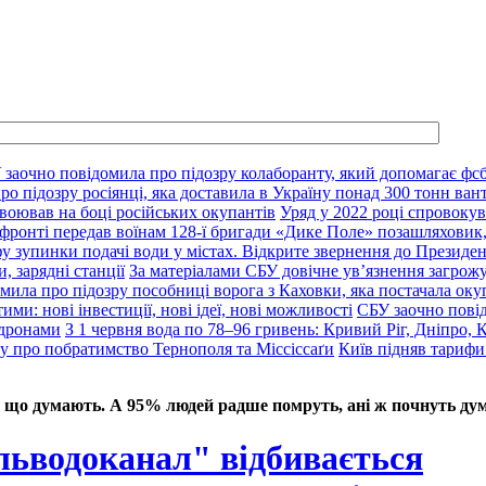
 заочно повідомила про підозру колаборанту, який допомагає фсб
о підозру росіянці, яка доставила в Україну понад 300 тонн ван
воював на боці російських окупантів
Уряд у 2022 році спровокув
фронті передав воїнам 128-ї бригади «Дике Поле» позашляховик,
у зупинки подачі води у містах. Відкрите звернення до Президе
, зарядні станції
За матеріалами СБУ довічне ув’язнення загрож
мила про підозру пособниці ворога з Каховки, яка постачала оку
ими: нові інвестиції, нові ідеї, нові можливості
СБУ заочно пові
 дронами
З 1 червня вода по 78–96 гривень: Кривий Ріг, Дніпро, 
ду про побратимство Тернополя та Міссіссаґи
Київ підняв тарифи
 що думають. А 95% людей радше помруть, ані ж почнуть дум
ьводоканал" відбивається