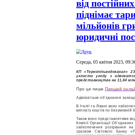
від постійних
піднімає тари
мільйонів гр
юридичні по
Середа, 05 квітня 2023, 09:3
КП «Тернопільводоканал» 2
укласти угоду з адвокатс
представництва на 11,84 млн
Про це пише
Перший онла
Адвокатське об’єднання захища
В Італії та Лівані воно забезп
виплату коштів по безумовній б
Також воно представлятиме вод
Комісії Організації Об’єднани
забезпечення розірвання на
зразком Світового Банку «П