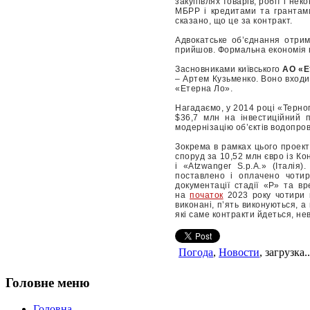
закупівлях товарів, робіт і не
МБРР і кредитами та грантами
сказано, що це за контракт.
Адвокатське об’єднання отрима
прийшов. Формальна економія ві
Засновниками київського
АО «Е
– Артем Кузьменко. Воно входи
«Етерна Ло».
Нагадаємо, у 2014 році «Терн
$36,7 млн на інвестиційний п
модернізацію об’єктів водопро
Зокрема в рамках цього проек
споруд за 10,52 млн євро із Кон
і «Atzwanger S.p.A.» (Італія)
поставлено і оплачено чотир
документації стадії «Р» та в
на
початок
2023 року чотири к
виконані, п’ять виконуються, 
які саме контракти йдеться, не
Погода
,
Новости
, загрузка..
Головне меню
Головна