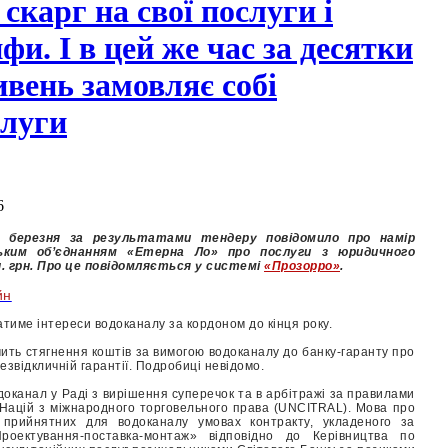
 скарг на свої послуги і
фи. І в цей же час за десятки
ивень замовляє собі
слуги
6
3 березня за результатами тендеру повідомило про намір
ьким об’єднанням «Етерна Ло» про послуги з юридичного
. грн. Про це повідомляється у системі
«Прозорро»
.
йн
тиме інтереси водоканалу за кордоном до кінця року.
ечить стягнення коштів за вимогою водоканалу до банку-гаранту про
езвідкличній гарантії. Подробиці невідомо.
оканал у Раді з вирішення суперечок та в арбітражі за правилами
х Націй з міжнародного торговельного права (UNCITRAL). Мова про
 прийнятних для водоканалу умовах контракту, укладеного за
роектування-поставка-монтаж» відповідно до Керівництва по