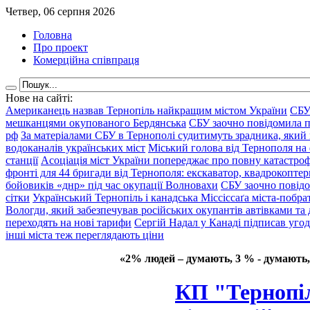
Четвер, 06 серпня 2026
Головна
Про проект
Комерційна співпраця
Нове на сайті:
Американець назвав Тернопіль найкращим містом України
СБУ
мешканцями окупованого Бердянська
СБУ заочно повідомила пр
рф
За матеріалами СБУ в Тернополі судитимуть зрадника, який 
водоканалів українських міст
Міський голова від Тернополя на 
станції
Асоціація міст України попереджає про повну катастроф
фронті для 44 бригади від Тернополя: екскаватор, квадрокоптери
бойовиків «днр» під час окупації Волновахи
СБУ заочно повідо
сітки
Український Тернопіль і канадська Міссіссаґа міста-побрат
Вологди, який забезпечував російських окупантів автівками та
переходять на нові тарифи
Сергій Надал у Канаді підписав уго
інші міста теж переглядають ціни
«2% людей – думають, 3 % - думають,
КП "Тернопіл