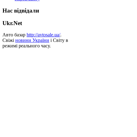
Нас відвідали
Ukr.Net
Авто базар
http://avtosale.ua/
.
Свіжі
новини України
і Світу в
режимі реального часу.