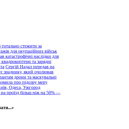
 тотально стежити за
тажів для окупаційних військ
ав катастрофічні наслідки для
 квадрокоптери та зарядні
нта
Сергій Надал передав на
ує зраднику, який очолював
пантам дрони та маскувальні
домила про підозру меру
Київ, Одеса, Ужгород
 на проїзд більш ніж на 50% —
ати...»