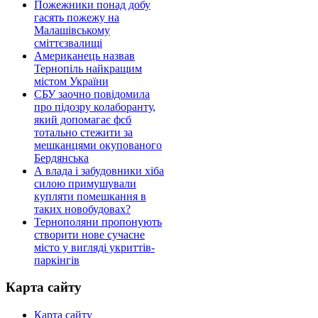
Пожежники понад добу
гасять пожежу на
Малашівському
сміттєзвалищі
Американець назвав
Тернопіль найкращим
містом України
СБУ заочно повідомила
про підозру колаборанту,
який допомагає фсб
тотально стежити за
мешканцями окупованого
Бердянська
А влада і забудовники хіба
силою примушували
купляти помешкання в
таких новобудовах?
Тернополяни пропонують
створити нове сучасне
місто у вигляді укриттів-
паркінгів
Карта сайту
Карта сайту