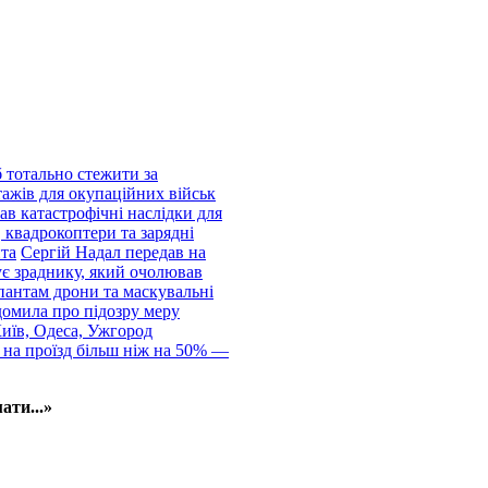
 тотально стежити за
тажів для окупаційних військ
ав катастрофічні наслідки для
 квадрокоптери та зарядні
нта
Сергій Надал передав на
ує зраднику, який очолював
пантам дрони та маскувальні
домила про підозру меру
Київ, Одеса, Ужгород
 на проїзд більш ніж на 50% —
ати...»