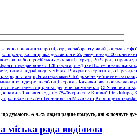
 заочно повідомила про підозру колаборанту, який допомагає фсб
о підозру росіянці, яка доставила в Україну понад 300 тонн ван
воював на боці російських окупантів
Уряд у 2022 році спровокув
фронті передав воїнам 128-ї бригади «Дике Поле» позашляховик,
у зупинки подачі води у містах. Відкрите звернення до Президе
, зарядні станції
За матеріалами СБУ довічне ув’язнення загрож
мила про підозру пособниці ворога з Каховки, яка постачала оку
ими: нові інвестиції, нові ідеї, нові можливості
СБУ заочно пові
 дронами
З 1 червня вода по 78–96 гривень: Кривий Ріг, Дніпро, 
ду про побратимство Тернополя та Міссіссаґи
Київ підняв тарифи
 що думають. А 95% людей радше помруть, ані ж почнуть дум
а міська рада виділила