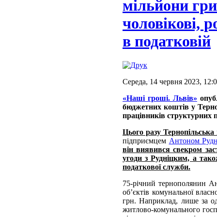
мільйони гри
чоловікові, р
в податковій
Середа, 14 червня 2023, 12:
«Наші гроші. Львів»
опубл
бюджетних коштів у Терноп
працівників структурних пі
Цього разу Тернопільська 
підприємцем
Антоном Руд
він виявився свекром зас
угоди з Рудніцким, а так
податкової служби.
75-річний тернополянин А
об’єктів комунальної власн
грн. Наприклад, лише за о
житлово-комунального госпо