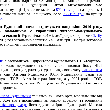
и загальною вартістю 3,3 млн грн на капітальний ремонт
удинків. ФОП Рудніцкий Антон Миколайович має
хи на вулиці Протасевича, 20 за
971 тис. грн
; на проспекті
на бульварі Данила Галицького, 22 за
955 тис. грн
; на вулиці
рн
.
н Рудніцкий почав отримувати наприкінці 2016 року.
 замовником є управління житлово-комунального
та екології Тернопільської міської ради.
За даними
Clarity
 96 угод загальною вартістю 24,5 млн грн. Ще три договори
ає з іншими підрозділами міськради.
ий
є засновником і директором будівельного ПП «Будтекс».
не мало державних замовлень, але завдяки йому НГЛ
 Рудніцкого у держструктурах. Так, свого часу
виконавчим
в син Антона Рудніцкого Юрій Рудницький. Зараз він
снував ТОВ «Авто Інтеграл Інвест», а у 2021 році – ТОВ
оміж іншим, те, що Рудніцкий та Рудницький є батьком і
а прописка.
икола Рудницький
так само, як і його брат, має відмінне від
а. Хоч він і прописаний за іншою адресою, та родинний
ація про доходи
його дружини Ірини Рудницької. Микола
 з питань запобігання та виявлення корупції Головного