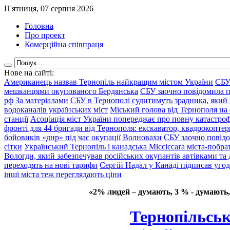
П'ятниця, 07 серпня 2026
Головна
Про проект
Комерційна співпраця
Нове на сайті:
Американець назвав Тернопіль найкращим містом України
СБУ
мешканцями окупованого Бердянська
СБУ заочно повідомила пр
рф
За матеріалами СБУ в Тернополі судитимуть зрадника, який 
водоканалів українських міст
Міський голова від Тернополя на 
станції
Асоціація міст України попереджає про повну катастроф
фронті для 44 бригади від Тернополя: екскаватор, квадрокоптери
бойовиків «днр» під час окупації Волновахи
СБУ заочно повідо
сітки
Український Тернопіль і канадська Міссіссаґа міста-побрат
Вологди, який забезпечував російських окупантів автівками та
переходять на нові тарифи
Сергій Надал у Канаді підписав уго
інші міста теж переглядають ціни
«2% людей – думають, 3 % - думають,
Тернопільськ