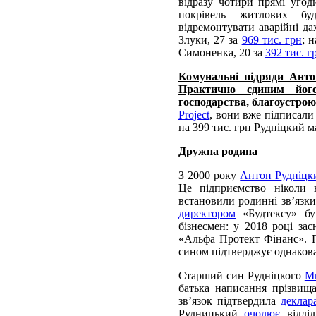
відразу чотири прямі угод
покрівель житлових б
відремонтувати аварійні да
Злуки, 27 за
969 тис. грн
; 
Симоненка, 20 за
392 тис. г
Комунальні підряди Анто
Практично єдиним його
господарства, благоустрою 
Project
, вони вже підписали
на 399 тис. грн Рудніцкий м
Дружна родина
З 2000 року
Антон Рудніцк
Це підприємство ніколи 
встановили родинні зв’язки
директором
«Будтексу» бу
бізнесмен: у 2018 році за
«Альфа Протект Фінанс». П
сином підтверджує однаков
Старший син Рудніцкого
М
батька написання прізвищ
зв’язок підтвердила
деклар
Рудницький
очолює
відділ