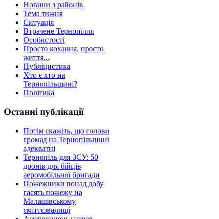
Новини з районів
Тема тижня
Ситуація
Втрачене Тернопілля
Особистості
Просто кохання, просто
життя...
Публіцистика
Хто є хто на
Тернопільщині?
Політика
Останні публікації
Потім скажіть, що голови
громад на Тернопільщині
адекватні
Тернопіль для ЗСУ: 50
дронів для бійців
аеромобільної бригади
Пожежники понад добу
гасять пожежу на
Малашівському
сміттєзвалищі
Американець назвав