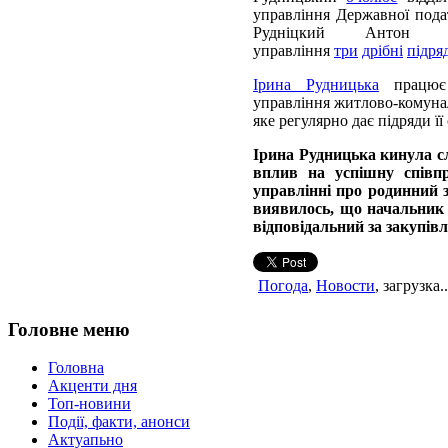
управління Державної пода
Рудніцкий Антон 
управління
три
дрібні
підря
Ірина Рудницька
працює 
управління житлово-комунал
яке регулярно дає підряди ї
Ірина Рудницька кинула с
вплив на успішну співпр
управлінні про родинний з
виявилось, що начальник 
відповідальний за закупів
Погода
,
Новости
, загрузка..
Головне меню
Головна
Акценти дня
Топ-новини
Події, факти, анонси
Актуапьно