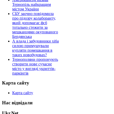
Тернопіль найкращим
містом України
СБУ заочно повідомила
про підозру колаборанту,
який допомагає фсб
тотально стежити за
мешканцями окупованого
Бердянська
А влада і забудовники хіба
силою примушували
купляти помешкання в
таких новобудовах?
Тернополяни пропонують
створити нове сучасне
місто у вигляді укриттів-
паркінгів
Карта сайту
Карта сайту
Нас відвідали
Ukr.Net