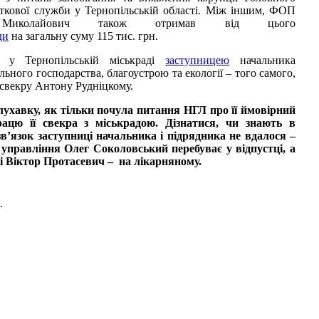
ткової служби у Тернопільській області. Між іншим, ФОП
Миколайович також отримав від цього
ди
на загальну суму 115 тис. грн.
у Тернопільській міськраді
заступницею
начальника
ьного господарства, благоустрою та екології – того самого,
ї свекру Антону Рудніцкому.
лухавку, як тільки почула питання НГЛ про її ймовірний
ацю її свекра з міськрадою. Дізнатися, чи знають в
в’язок заступниці начальника і підрядника не вдалося –
управління Олег Соколовський перебуває у відпустці, а
лі Віктор Протасевич – на лікарняному.
.