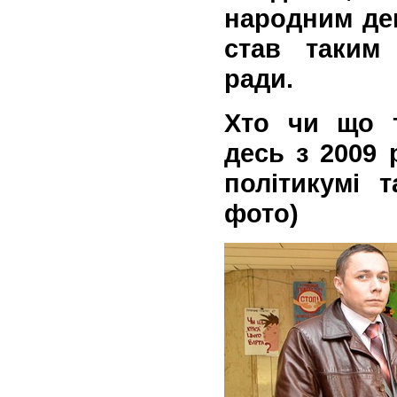
народним деп
став таким
ради.
Хто чи що 
десь з 2009 
політикумі 
фото)