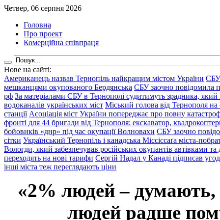
Четвер, 06 серпня 2026
Головна
Про проект
Комерційна співпраця
Нове на сайті:
Американець назвав Тернопіль найкращим містом України
СБУ
мешканцями окупованого Бердянська
СБУ заочно повідомила пр
рф
За матеріалами СБУ в Тернополі судитимуть зрадника, який 
водоканалів українських міст
Міський голова від Тернополя на 
станції
Асоціація міст України попереджає про повну катастроф
фронті для 44 бригади від Тернополя: екскаватор, квадрокоптери
бойовиків «днр» під час окупації Волновахи
СБУ заочно повідо
сітки
Український Тернопіль і канадська Міссіссаґа міста-побрат
Вологди, який забезпечував російських окупантів автівками та
переходять на нові тарифи
Сергій Надал у Канаді підписав уго
інші міста теж переглядають ціни
«2% людей – думають,
людей радше помр