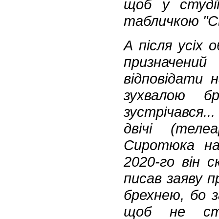
щоб у студі
табличкою "Св
А після усіх 
призначений
відповідати 
зухвалою 
зустрічався.
двічі (теле
Сиротюка на 
2020-го він 
писав заяву пр
брехнею, бо з
щоб не ст