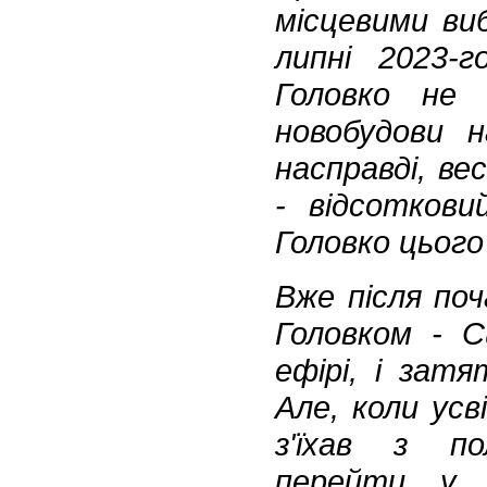
місцевими виб
липні 2023-
Головко не
новобудови н
насправді, ве
- відсоткови
Головко цього
Вже після поч
Головком - С
ефірі, і зат
Але, коли ус
з'їхав з по
перейти у 