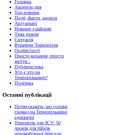
Головна
Акценти дня
Топ-новини
Події, факти, анонси
Актуапьно
Новини з районів
Тема тижня
Ситуація
Втрачене Тернопілля
Особистості
Просто кохання, просто
життя...
Публіцистика
Хто є хто на
Тернопільщині?
Політика
Останні публікації
Потім скажіть, що голови
громад на Тернопільщині
адекватні
Тернопіль для ЗСУ: 50
дронів для бійців
аеромобільної бригади