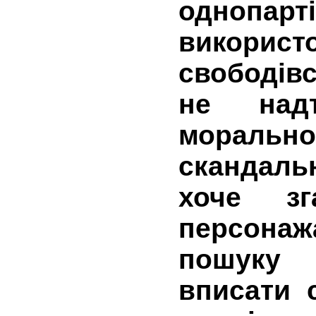
однопа
викорис
свободів
не надт
морал
скандал
хоче зг
персона
пошуку 
вписати 