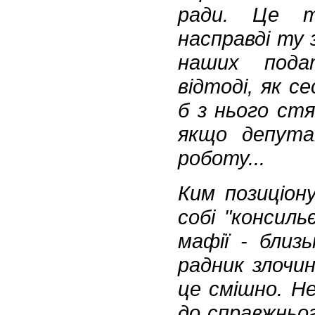
ради. Це т
насправді ту 
наших подат
відтоді, як се
б з нього ст
якщо депута
роботу...
Ким позиціон
собі "консиль
мафії - близ
радник злочин
це смішно. Н
до справжньог