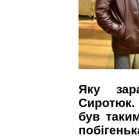
Яку за
Сиротюк.
був таки
побіген