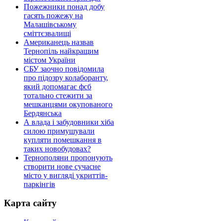
Пожежники понад добу
гасять пожежу на
Малашівському
сміттєзвалищі
Американець назвав
Тернопіль найкращим
містом України
СБУ заочно повідомила
про підозру колаборанту,
який допомагає фсб
тотально стежити за
мешканцями окупованого
Бердянська
А влада і забудовники хіба
силою примушували
купляти помешкання в
таких новобудовах?
Тернополяни пропонують
створити нове сучасне
місто у вигляді укриттів-
паркінгів
Карта сайту