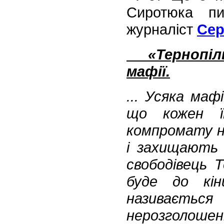
Сиротюка пи
журналіст
Сер
«Тернопіль
мафії.
... Усяка ма
що кожен ї
компромату н
і захищають 
свободівець 
буде до кін
називаєт
нерозголошенн