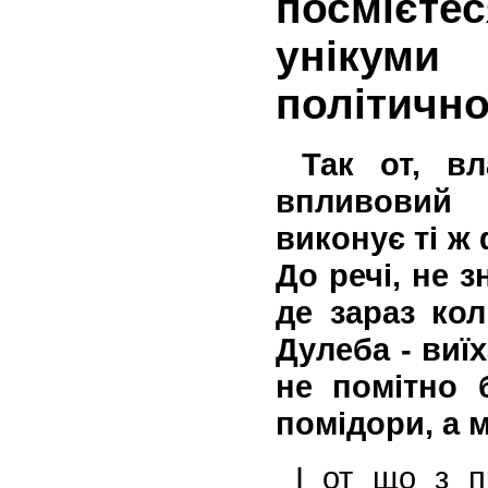
посмієтес
унікум
політично
Так от, вл
впливовий
виконує ті ж 
До речі, не 
де зараз ко
Дулеба - виї
не помітно 
помідори, а 
І от що з пр