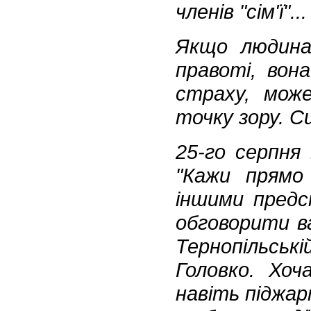
членів "сім'ї"...
Якщо людина 
правоті, вона
страху, мож
точку зору. С
25-го серпня 
"Кажи прямо
іншими предс
обговорити в
Тернопільсь
Головко. Хоч
навіть піджарт