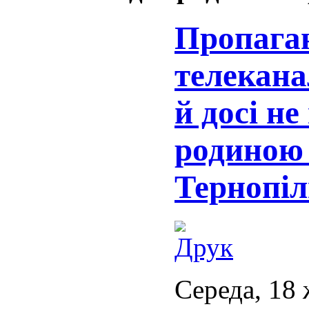
Пропаган
телекана
й досі н
родиною 
Тернопі
Середа, 18 