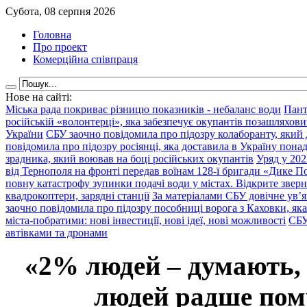
Субота, 08 серпня 2026
Головна
Про проект
Комерційна співпраця
Нове на сайті:
Міська рада покриває різницю показників - небаланс води
Пант
російській «волонтерці», яка забезпечує окупантів позашляхови
України
СБУ заочно повідомила про підозру колаборанту, який
повідомила про підозру росіянці, яка доставила в Україну пона
зрадника, який воював на боці російських окупантів
Уряд у 202
від Тернополя на фронті передав воїнам 128-ї бригади «Дике По
повну катастрофу зупинки подачі води у містах. Відкрите звер
квадрокоптери, зарядні станції
За матеріалами СБУ довічне ув’
заочно повідомила про підозру пособниці ворога з Каховки, яка
міста-побратими: нові інвестиції, нові ідеї, нові можливості
СБУ
автівками та дронами
«2% людей – думають,
людей радше помр