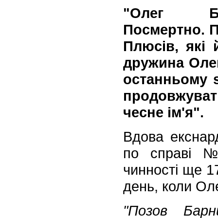
"Олег Б
Посмертно. П
Плюсів, які 
дружина Олега
останньому 
продовжуват
чесне ім'я".
Вдова екснар
по справі №
чинності ще 17
день, коли Оле
"Позов Бар