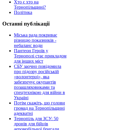
Хто є хто на
Тернопільщині?
Політика
Останні публікації
Міська рада покриває
різницю показників -
небаланс води
Пантеон Героїв у
Тернополі стає прикладом
для інших міст
СБУ заочно повідомила
про підозру російській
«волонтерці», яка
забезпечує окупантів
позашляховиками та
спецтехнікою для війни в
Україні
Потім скажіть, що голови
громад на Тернопільщині
адекватні
Тернопіль для ЗСУ: 50
дронів для бійців
аеромобільної бригади