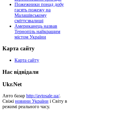
Пожежники понад добу
гасять пожежу на
Малашівському
сміттєзвалищі
Американець назвав
Тернопіль найкращим
містом України
Карта сайту
Карта сайту
Нас відвідали
Ukr.Net
Авто базар
http://avtosale.ua/
.
Свіжі
новини України
і Світу в
режимі реального часу.