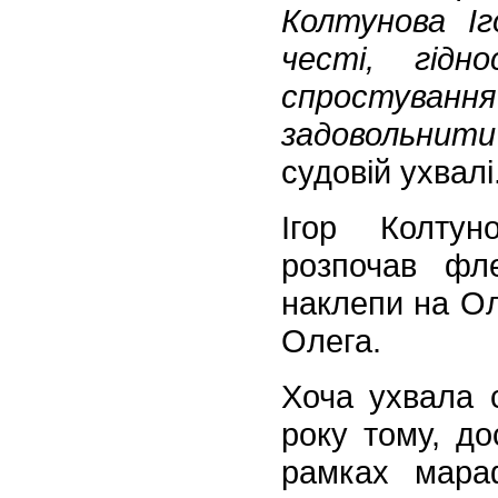
Колтунова Іг
честі, гідн
спростування
задовольни
судовій ухвал
Ігор Колтун
розпочав фле
наклепи на Ол
Олега.
Хоча ухвала 
року тому, дос
рамках мара