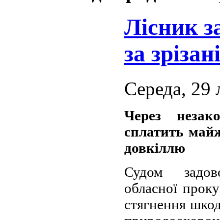
Лісник з
за зрізан
Середа, 29 
Через незак
сплатить майж
довкіллю
Судом задов
обласної проку
стягнення шкод