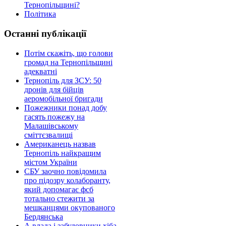
Тернопільщині?
Політика
Останні публікації
Потім скажіть, що голови
громад на Тернопільщині
адекватні
Тернопіль для ЗСУ: 50
дронів для бійців
аеромобільної бригади
Пожежники понад добу
гасять пожежу на
Малашівському
сміттєзвалищі
Американець назвав
Тернопіль найкращим
містом України
СБУ заочно повідомила
про підозру колаборанту,
який допомагає фсб
тотально стежити за
мешканцями окупованого
Бердянська
А влада і забудовники хіба