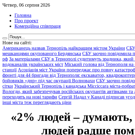
Четвер, 06 серпня 2026
Головна
Про проект
Комерційна співпраця
Нове на сайті:
Американець назвав Тернопіль найкращим містом України
СБУ
мешканцями окупованого Бердянська
СБУ заочно повідомила пр
рф
За матеріалами СБУ в Тернополі судитимуть зрадника, який 
водоканалів українських міст
Міський голова від Тернополя на 
станції
Асоціація міст України попереджає про повну катастроф
фронті для 44 бригади від Тернополя: екскаватор, квадрокоптери
бойовиків «днр» під час окупації Волновахи
СБУ заочно повідо
сітки
Український Тернопіль і канадська Міссіссаґа міста-побрат
Вологди, який забезпечував російських окупантів автівками та
переходять на нові тарифи
Сергій Надал у Канаді підписав уго
інші міста теж переглядають ціни
«2% людей – думають,
людей радше помр