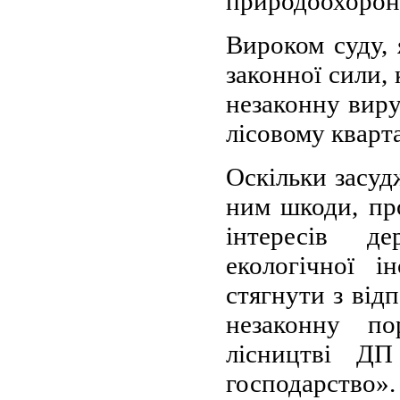
природоохоронн
Вироком суду, 
законної сили,
незаконну вир
лісовому кварта
Оскільки засуд
ним шкоди, пр
інтересів д
екологічної і
стягнути з від
незаконну п
лісництві ДП
господарство».