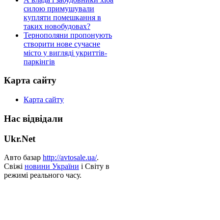
силою примушували
купляти помешкання в
таких новобудовах?
Тернополяни пропонують
створити нове сучасне
місто у вигляді укриттів-
паркінгів
Карта сайту
Карта сайту
Нас відвідали
Ukr.Net
Авто базар
http://avtosale.ua/
.
Свіжі
новини України
і Світу в
режимі реального часу.