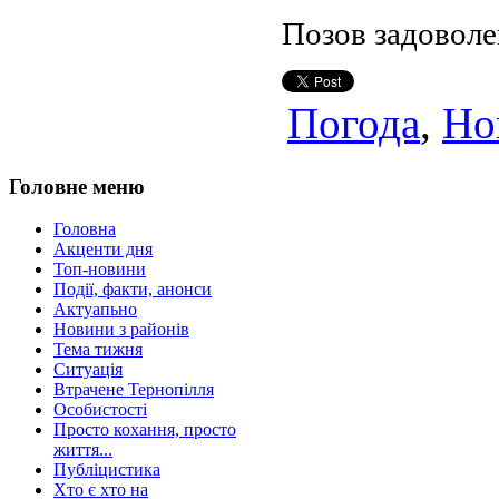
Позов задоволе
Погода
,
Но
Головне меню
Головна
Акценти дня
Топ-новини
Події, факти, анонси
Актуапьно
Новини з районів
Тема тижня
Ситуація
Втрачене Тернопілля
Особистості
Просто кохання, просто
життя...
Публіцистика
Хто є хто на