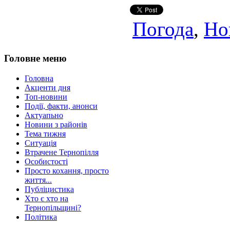
Погода
,
Но
Головне меню
Головна
Акценти дня
Топ-новини
Події, факти, анонси
Актуапьно
Новини з районів
Тема тижня
Ситуація
Втрачене Тернопілля
Особистості
Просто кохання, просто
життя...
Публіцистика
Хто є хто на
Тернопільщині?
Політика