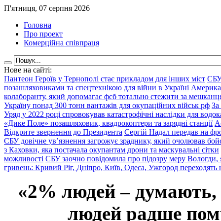
П'ятниця, 07 серпня 2026
Головна
Про проект
Комерційна співпраця
Нове на сайті:
Пантеон Героїв у Тернополі стає прикладом для інших міст
СБУ
позашляховиками та спецтехнікою для війни в Україні
Америка
колаборанту, який допомагає фсб тотально стежити за мешкан
Україну понад 300 тонн вантажів для окупаційних військ рф
За
Уряд у 2022 році спровокував катастрофічні наслідки для водок
«Дике Поле» позашляховик, квадрокоптери та зарядні станції
А
Відкрите звернення до Президента
Сергій Надал передав на фро
СБУ довічне ув’язнення загрожує зраднику, який очолював бой
з Каховки, яка постачала окупантам дрони та маскувальні сітки
можливості
СБУ заочно повідомила про підозру меру Вологди, 
гривень: Кривий Ріг, Дніпро, Київ, Одеса, Ужгород переходять 
«2% людей – думають,
людей радше помр