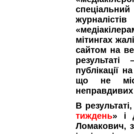
спеціальни
журналісті
«медіакіле
мітингах жалі
сайтом на ве
результаті
публікації н
що не міс
неправдивих 
В результаті,
тиждень
» і 
Ломакович, 