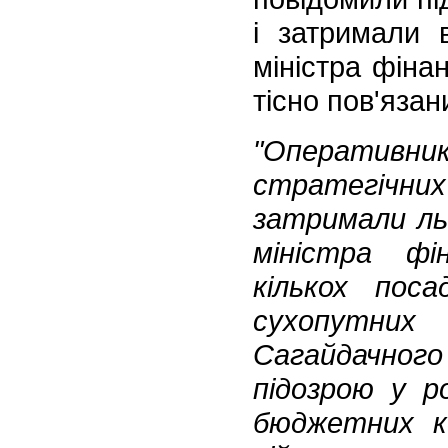
і затримали 
міністра фінан
тісно пов'яза
"Операти
стратегічни
затримали льв
міністра фі
кількох поса
сухопутни
Сагайдачног
підозрою у р
бюджетних ко