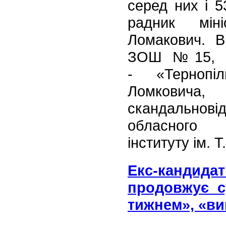
серед них і 5
радник мін
Ломакович. В
ЗОШ №15, а
- «Тернопіл
Ломковича
скандальнові
обласного г
інституту iм. 
Екс-кандида
продовжує с
тижнем», «ви