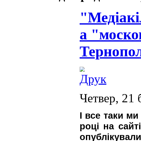
"Медіакі
а "моско
Тернопол
Четвер, 21 
І все таки ми
році на сайті
опублікувал