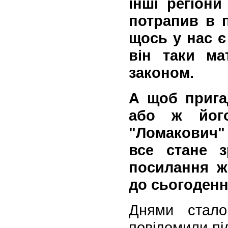
інші регіони
потрапив в п
щось у нас є
він таки ма
законом.
А щоб прига
або ж його
"Ломакович" 
все стане з
посилання ж
до сьогоденн
Днями стало
повідомили пі