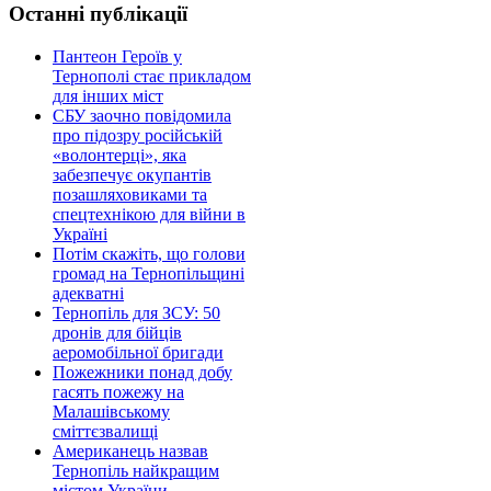
Останні публікації
Пантеон Героїв у
Тернополі стає прикладом
для інших міст
СБУ заочно повідомила
про підозру російській
«волонтерці», яка
забезпечує окупантів
позашляховиками та
спецтехнікою для війни в
Україні
Потім скажіть, що голови
громад на Тернопільщині
адекватні
Тернопіль для ЗСУ: 50
дронів для бійців
аеромобільної бригади
Пожежники понад добу
гасять пожежу на
Малашівському
сміттєзвалищі
Американець назвав
Тернопіль найкращим
містом України