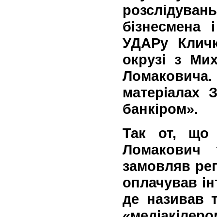
розслідуван
бізнесмена 
УДАРу Кличк
окрузі з Ми
Ломакович
матеріалах 
банкіром».
Так от, що
Ломакович 
замовляв ре
оплачував ін
де називав 
«медіакіл