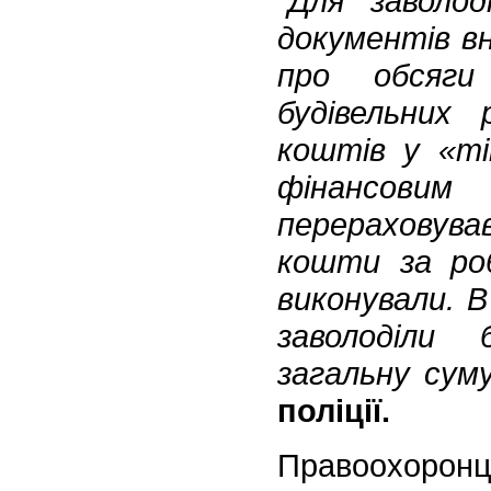
"Для заволо
документів вн
про обсяги
будівельних
коштів у «ті
фінансови
перераховува
кошти за ро
виконували. В
заволоділи
загальну суму
поліції.
Правоохоронці