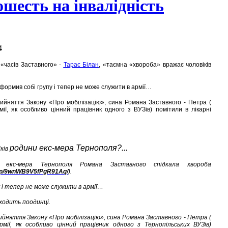
ошесть на інвалідність
4
«часів Заставного» -
Тарас Білан
, «таємна «хвороба» вражає чоловіків
формив собі групу і тепер не може служити в армії…
ийняття Закону «Про мобілізацію», сина Романа Заставного - Петра (
ії, як особливо цінний працівник одного з ВУЗів) помітили в лікарні
родини екс-мера Тернополя?...
іків
 екс-мера Тернополя Романа Заставного спідкала хвороба
e/p/9wnWB9V5fPgR91Aq/
).
 і тепер не може служити в армії…
е ходить поодинці.
ийняття Закону «Про мобілізацію», сина Романа Заставного - Петра (
мії, як особливо цінний працівник одного з Тернопільських ВУЗів)