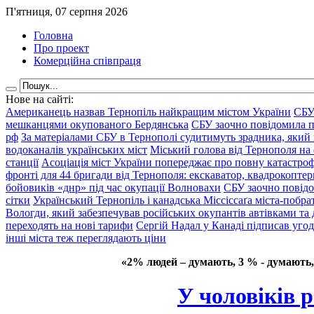
П'ятниця, 07 серпня 2026
Головна
Про проект
Комерційна співпраця
Нове на сайті:
Американець назвав Тернопіль найкращим містом України
СБУ
мешканцями окупованого Бердянська
СБУ заочно повідомила пр
рф
За матеріалами СБУ в Тернополі судитимуть зрадника, який 
водоканалів українських міст
Міський голова від Тернополя на 
станції
Асоціація міст України попереджає про повну катастроф
фронті для 44 бригади від Тернополя: екскаватор, квадрокоптери
бойовиків «днр» під час окупації Волновахи
СБУ заочно повідо
сітки
Український Тернопіль і канадська Міссіссаґа міста-побрат
Вологди, який забезпечував російських окупантів автівками та
переходять на нові тарифи
Сергій Надал у Канаді підписав уго
інші міста теж переглядають ціни
«2% людей – думають, 3 % - думають,
У чоловіків 