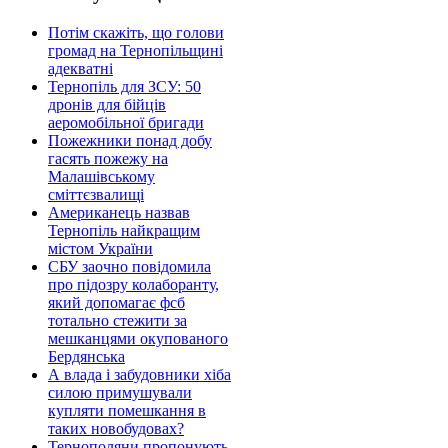
Потім скажіть, що голови
громад на Тернопільщині
адекватні
Тернопіль для ЗСУ: 50
дронів для бійців
аеромобільної бригади
Пожежники понад добу
гасять пожежу на
Малашівському
сміттєзвалищі
Американець назвав
Тернопіль найкращим
містом України
СБУ заочно повідомила
про підозру колаборанту,
який допомагає фсб
тотально стежити за
мешканцями окупованого
Бердянська
А влада і забудовники хіба
силою примушували
купляти помешкання в
таких новобудовах?
Тернополяни пропонують