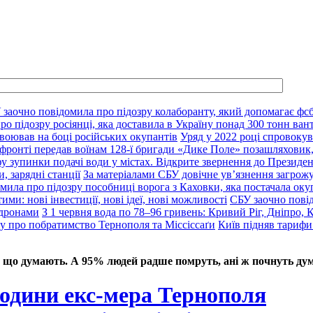
 заочно повідомила про підозру колаборанту, який допомагає фсб
о підозру росіянці, яка доставила в Україну понад 300 тонн ван
воював на боці російських окупантів
Уряд у 2022 році спровокув
фронті передав воїнам 128-ї бригади «Дике Поле» позашляховик,
у зупинки подачі води у містах. Відкрите звернення до Президе
, зарядні станції
За матеріалами СБУ довічне ув’язнення загрож
мила про підозру пособниці ворога з Каховки, яка постачала оку
ими: нові інвестиції, нові ідеї, нові можливості
СБУ заочно пові
 дронами
З 1 червня вода по 78–96 гривень: Кривий Ріг, Дніпро, 
ду про побратимство Тернополя та Міссіссаґи
Київ підняв тарифи
 що думають. А 95% людей радше помруть, ані ж почнуть дум
родини екс-мера Тернополя