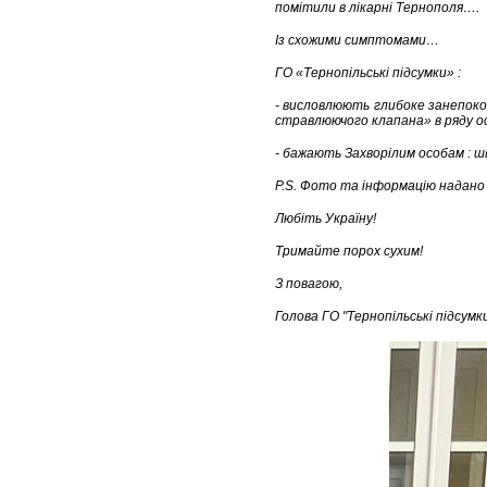
помітили в лікарні Тернополя….
Із схожими симптомами…
ГО «Тернопільські підсумки» :
- висловлюють глибоке занепоко
стравлюючого клапана» в ряду осі
- бажають Захворілим особам : ш
P.S. Фото та інформацію надано
Любіть Україну!
Тримайте порох сухим!
З повагою,
Голова ГО "Тернопільські підсумк