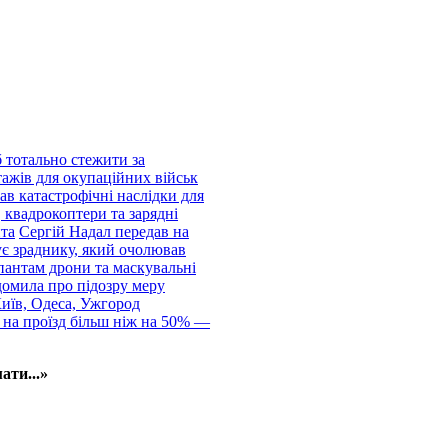
 тотально стежити за
тажів для окупаційних військ
ав катастрофічні наслідки для
 квадрокоптери та зарядні
нта
Сергій Надал передав на
ує зраднику, який очолював
пантам дрони та маскувальні
домила про підозру меру
Київ, Одеса, Ужгород
 на проїзд більш ніж на 50% —
ати...»