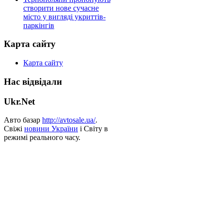
створити нове сучасне
місто у вигляді укриттів-
паркінгів
Карта сайту
Карта сайту
Нас відвідали
Ukr.Net
Авто базар
http://avtosale.ua/
.
Свіжі
новини України
і Світу в
режимі реального часу.