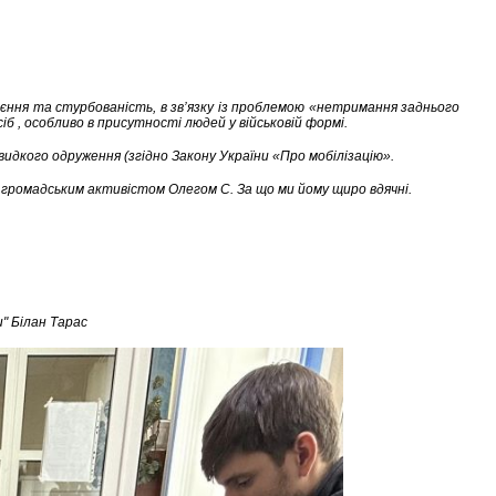
єння та стурбованість, в зв’язку із проблемою «нетримання заднього
б , особливо в присутності людей у військовій формі.
видкого одруження (згідно Закону України «Про мобілізацію».
 громадським активістом Олегом С. За що ми йому щиро вдячні.
и" Білан Тарас