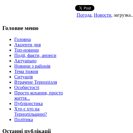
Погода
,
Новости
, загрузка..
Головне меню
Головна
Акценти дня
Топ-новини
Події, факти, анонси
Актуапьно
Новини з районів
Тема тижня
Ситуація
Втрачене Тернопілля
Особистості
Просто кохання, просто
життя...
Публіцистика
Хто є хто на
Тернопільщині?
Політика
Останні публікації