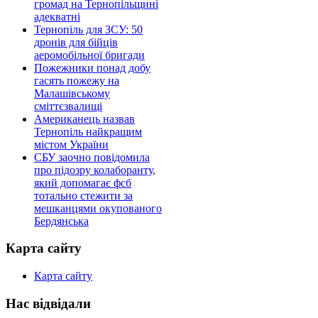
громад на Тернопільщині
адекватні
Тернопіль для ЗСУ: 50
дронів для бійців
аеромобільної бригади
Пожежники понад добу
гасять пожежу на
Малашівському
сміттєзвалищі
Американець назвав
Тернопіль найкращим
містом України
СБУ заочно повідомила
про підозру колаборанту,
який допомагає фсб
тотально стежити за
мешканцями окупованого
Бердянська
Карта сайту
Карта сайту
Нас відвідали