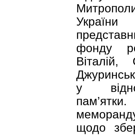
Митрополи
Украї
представ
фонду ро
Віталій,
Джуринськ
у відно
пам’ятк
меморан
щодо збе