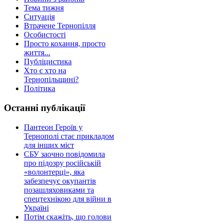
Тема тижня
Ситуація
Втрачене Тернопілля
Особистості
Просто кохання, просто
життя...
Публіцистика
Хто є хто на
Тернопільщині?
Політика
Останні публікації
Пантеон Героїв у
Тернополі стає прикладом
для інших міст
СБУ заочно повідомила
про підозру російській
«волонтерці», яка
забезпечує окупантів
позашляховиками та
спецтехнікою для війни в
Україні
Потім скажіть, що голови