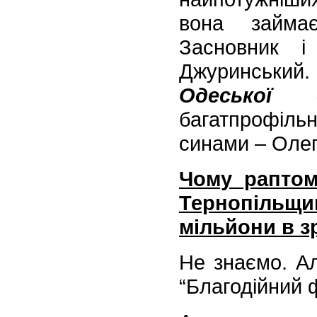
вона займа
Засновник і
Джуринський.
Одеської 
багатпрофі
синами – Олег
Чому раптом
Тернопільщ
мільйони в з
Не знаємо. Ал
“Благодійний