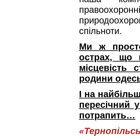
правоохоро
природоохоро
спільноти.
Ми ж прост
острах, що 
місцевість 
родини одесь
І на найбіль
пересічний у
потрапить…
«Тернопільс