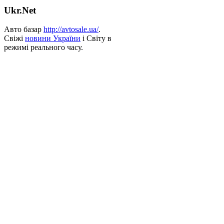
Ukr.Net
Авто базар
http://avtosale.ua/
.
Свіжі
новини України
і Світу в
режимі реального часу.