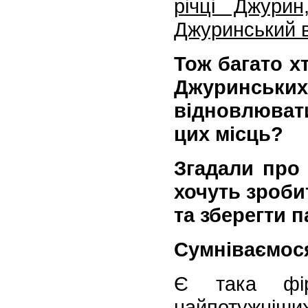
річці Джурин
Джуринський 
Тож багато х
Джуринськи
відновлюват
цих місць?
Згадали про 
хочуть зроби
та зберегти 
Сумніваємося.
Є така фі
найпотужніших