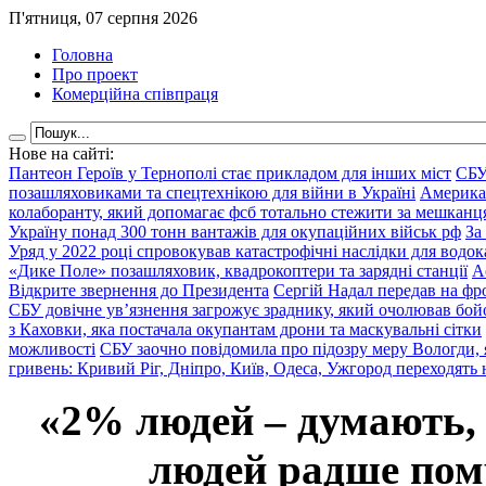
П'ятниця, 07 серпня 2026
Головна
Про проект
Комерційна співпраця
Нове на сайті:
Пантеон Героїв у Тернополі стає прикладом для інших міст
СБУ
позашляховиками та спецтехнікою для війни в Україні
Америка
колаборанту, який допомагає фсб тотально стежити за мешкан
Україну понад 300 тонн вантажів для окупаційних військ рф
За
Уряд у 2022 році спровокував катастрофічні наслідки для водок
«Дике Поле» позашляховик, квадрокоптери та зарядні станції
А
Відкрите звернення до Президента
Сергій Надал передав на фро
СБУ довічне ув’язнення загрожує зраднику, який очолював бой
з Каховки, яка постачала окупантам дрони та маскувальні сітки
можливості
СБУ заочно повідомила про підозру меру Вологди, 
гривень: Кривий Ріг, Дніпро, Київ, Одеса, Ужгород переходять 
«2% людей – думають,
людей радше помр