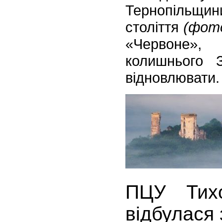
Тернопільщи
століття
(фот
«Червоне»,
колишнього З
відновлювати.
ПЦУ Тих
відбулася