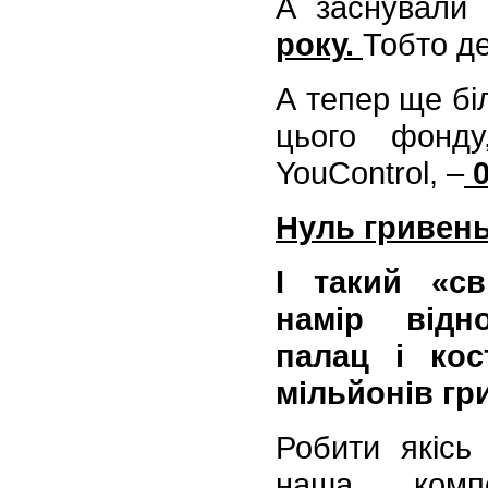
А заснували 
року.
Тобто де
А тепер ще бі
цього фонду
YouControl, –
0
Нуль гривень
І такий «с
намір відн
палац і кос
мільйонів г
Робити якісь
наша комп