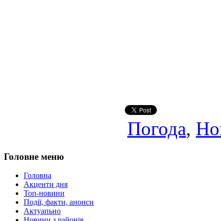
Погода
,
Но
Головне меню
Головна
Акценти дня
Топ-новини
Події, факти, анонси
Актуапьно
Новини з районів