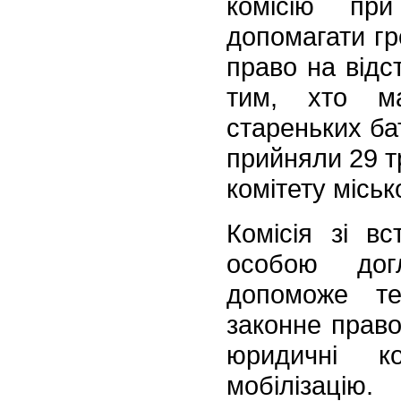
комісію пр
допомагати г
право на відст
тим, хто ма
стареньких ба
прийняли 29 т
комітету міськ
Комісія зі в
особою догл
допоможе те
законне право
юридичні к
мобілізацію.