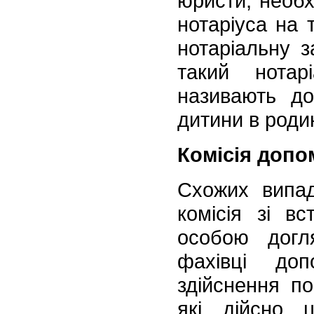
юристи, необх
нотаріуса на 
нотаріальну 
такий нотар
називають до
дитини в родин
Комісія доп
Схожих випад
комісія зі в
особою догля
фахівці доп
здійснення по
які дійсно 