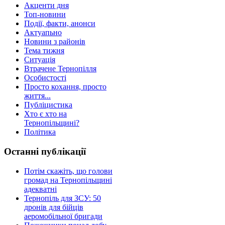
Акценти дня
Топ-новини
Події, факти, анонси
Актуапьно
Новини з районів
Тема тижня
Ситуація
Втрачене Тернопілля
Особистості
Просто кохання, просто
життя...
Публіцистика
Хто є хто на
Тернопільщині?
Політика
Останні публікації
Потім скажіть, що голови
громад на Тернопільщині
адекватні
Тернопіль для ЗСУ: 50
дронів для бійців
аеромобільної бригади