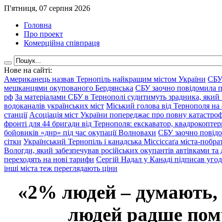
П'ятниця, 07 серпня 2026
Головна
Про проект
Комерційна співпраця
Нове на сайті:
Американець назвав Тернопіль найкращим містом України
СБУ
мешканцями окупованого Бердянська
СБУ заочно повідомила пр
рф
За матеріалами СБУ в Тернополі судитимуть зрадника, який 
водоканалів українських міст
Міський голова від Тернополя на 
станції
Асоціація міст України попереджає про повну катастроф
фронті для 44 бригади від Тернополя: екскаватор, квадрокоптери
бойовиків «днр» під час окупації Волновахи
СБУ заочно повідо
сітки
Український Тернопіль і канадська Міссіссаґа міста-побрат
Вологди, який забезпечував російських окупантів автівками та
переходять на нові тарифи
Сергій Надал у Канаді підписав уго
інші міста теж переглядають ціни
«2% людей – думають,
людей радше помр