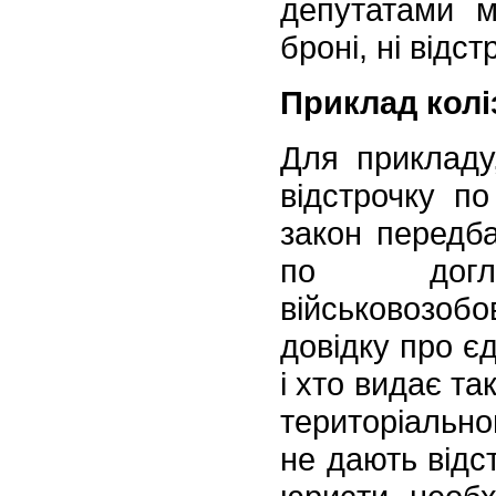
депутатами м
броні, ні відст
Приклад коліз
Для прикладу
відстрочку п
закон передба
по догл
військовоз
довідку про є
і хто видає так
територіально
не дають відс