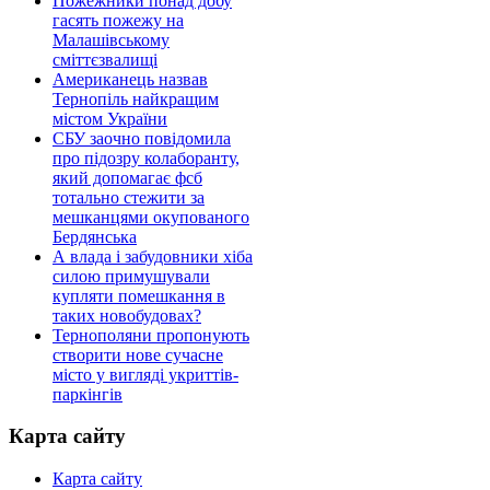
Пожежники понад добу
гасять пожежу на
Малашівському
сміттєзвалищі
Американець назвав
Тернопіль найкращим
містом України
СБУ заочно повідомила
про підозру колаборанту,
який допомагає фсб
тотально стежити за
мешканцями окупованого
Бердянська
А влада і забудовники хіба
силою примушували
купляти помешкання в
таких новобудовах?
Тернополяни пропонують
створити нове сучасне
місто у вигляді укриттів-
паркінгів
Карта сайту
Карта сайту