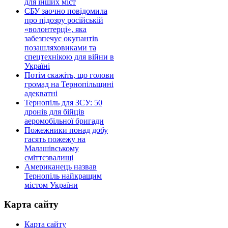
для інших міст
СБУ заочно повідомила
про підозру російській
«волонтерці», яка
забезпечує окупантів
позашляховиками та
спецтехнікою для війни в
Україні
Потім скажіть, що голови
громад на Тернопільщині
адекватні
Тернопіль для ЗСУ: 50
дронів для бійців
аеромобільної бригади
Пожежники понад добу
гасять пожежу на
Малашівському
сміттєзвалищі
Американець назвав
Тернопіль найкращим
містом України
Карта сайту
Карта сайту