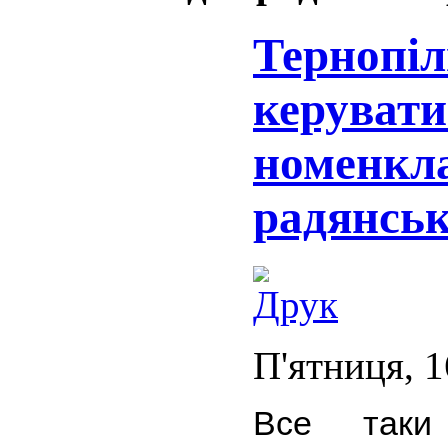
Тернопі
керуват
номенкл
радянськ
П'ятниця, 1
Все таки