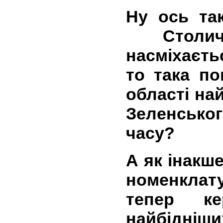
Ну ось так
Столич
насміхаєть
то така по
області на
Зеленськог
часу?
А як інакш
номенклат
тепер к
найбідніши