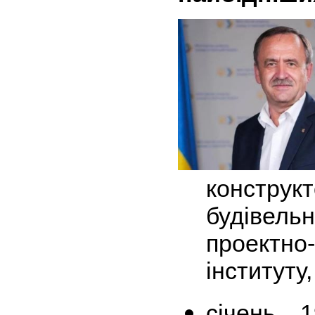
конст
будівель
проектно-
інституту
січень 