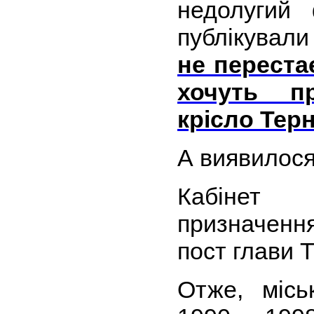
недолугий
публікувал
не переста
хочуть п
крісло Тер
А виявилося 
Кабінет
призначенн
пост глави 
Отже, місь