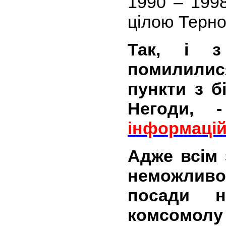
1990 – 199
цілою Терн
Так, і 
помилилися
пункти з бі
Негоди,
інформацій
Адже всім 
неможлив
посади 
комсомолу і