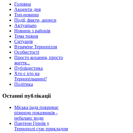
Головна
Акценти дня
Топ-новини
Події, факти, анонси
Актуапьно
Новини з районів
Тема тижня
Ситуація
Втрачене Тернопілля
Особистості
Просто кохання, просто
життя...
Публіцистика
Хто є хто на
Тернопільщині?
Політика
Останні публікації
Міська рада покриває
різницю показників -
небаланс води
Пантеон Героїв у
Тернополі стає прикладом