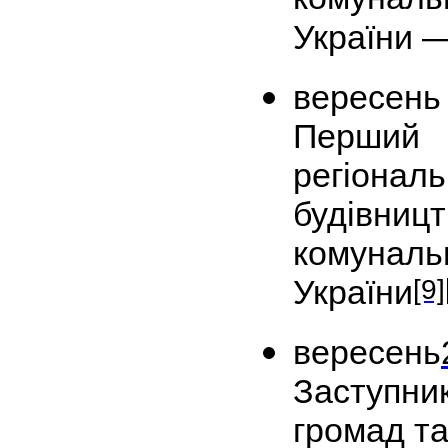
України —
вересень
Перший
регіон
будівн
комуна
[9]
України
вересень
Заступн
громад та