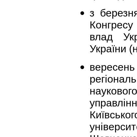
з березн
Конгресу
влад Ук
України (
вересень
регіонал
науковог
управлін
Київсь
універ