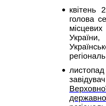
квітень
голова се
місцеви
України,
Українсь
регіональ
листопад
завідув
Верховно
держав