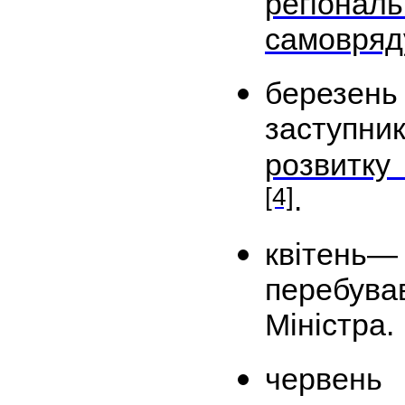
регіональ
самовряд
березен
заступн
розвитку
[4]
.
квітен
перебува
Міністра.
червень