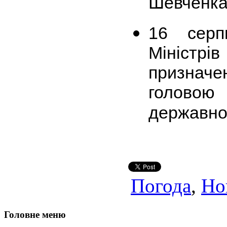
Шевченка
16 серп
Мініст
признач
головою 
державної
Погода
,
Но
Головне меню