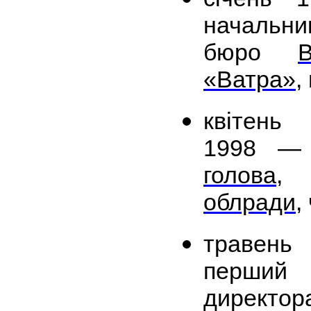
начальн
бюро
«Ватра»
,
квіте
1998 
голова
,
облради
,
травень
перший 
директор