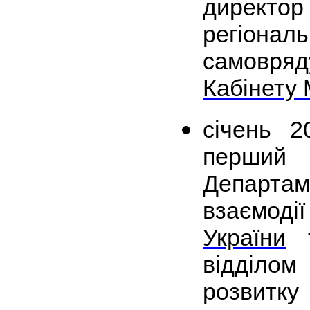
дирек
регіональ
самовр
Кабінету 
січень 
перший 
Департ
взаємо
України
т
відділо
розвитку