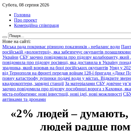
Субота, 08 серпня 2026
Головна
Про проект
Комерційна співпраця
Нове на сайті:
Міська рада покриває різницю показників - небаланс води
Пант
російській «волонтерці», яка забезпечує окупантів позашляхови
України
СБУ заочно повідомила про підозру колаборанту, який
повідомила про підозру росіянці, яка доставила в Україну пона
зрадника, який воював на боці російських окупантів
Уряд у 202
від Тернополя на фронті передав воїнам 128-ї бригади «Дике По
повну катастрофу зупинки подачі води у містах. Відкрите звер
квадрокоптери, зарядні станції
За матеріалами СБУ довічне ув’
заочно повідомила про підозру пособниці ворога з Каховки, яка
міста-побратими: нові інвестиції, нові ідеї, нові можливості
СБУ
автівками та дронами
«2% людей – думають,
людей радше помр