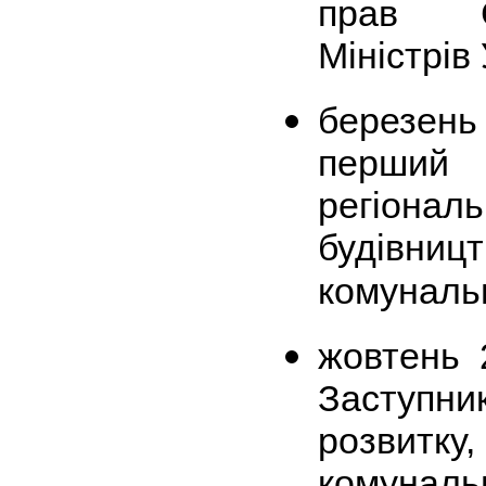
прав Се
Міністрів 
березен
перший
регіон
будівн
комуналь
жовтень
Заступни
розвитку
комуна