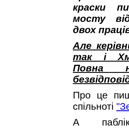
краски п
мосту ві
двох праці
Але керів
так і Хм
Повна н
безвідпові
Про це п
спільноті
"З
А паб