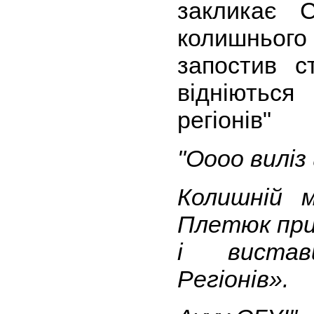
закликає 
колишньог
запостив с
відніються 
регіонів"
"Оооо виліз
Колишній 
Плетюк при
і вистав
Регіонів».