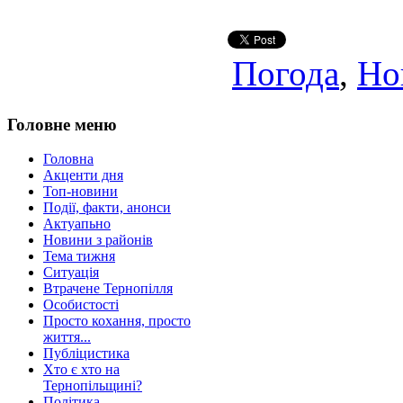
Погода
,
Но
Головне меню
Головна
Акценти дня
Топ-новини
Події, факти, анонси
Актуапьно
Новини з районів
Тема тижня
Ситуація
Втрачене Тернопілля
Особистості
Просто кохання, просто
життя...
Публіцистика
Хто є хто на
Тернопільщині?
Політика