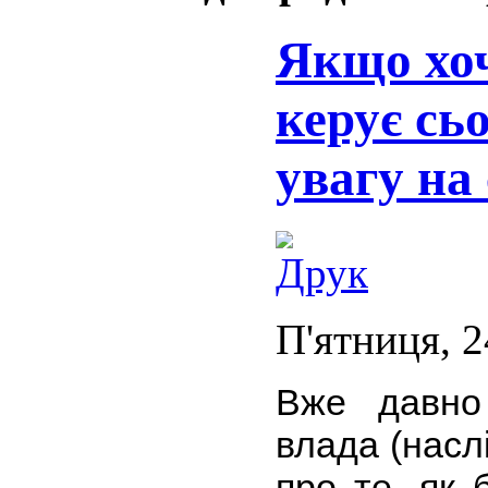
Якщо хоч
керує сьо
увагу на
П'ятниця, 2
Вже давно
влада (насл
про те, як 