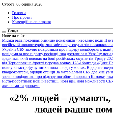
Субота, 08 серпня 2026
Головна
Про проект
Комерційна співпраця
Нове на сайті:
Міська рада покриває різницю показників - небаланс води
Пант
російській «волонтерці», яка забезпечує окупантів позашляхови
України
СБУ заочно повідомила про підозру колаборанту, який
повідомила про підозру росіянці, яка доставила в Україну пона
зрадника, який воював на боці російських окупантів
Уряд у 202
від Тернополя на фронті передав воїнам 128-ї бригади «Дике По
повну катастрофу зупинки подачі води у містах. Відкрите звер
квадрокоптери, зарядні станції
За матеріалами СБУ довічне ув’
заочно повідомила про підозру пособниці ворога з Каховки, яка
міста-побратими: нові інвестиції, нові ідеї, нові можливості
СБУ
автівками та дронами
«2% людей – думають,
людей радше помр