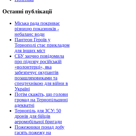
Останні публікації
Міська рада покриває
різницю показників -
небаланс води
Пантеон Героїв у
Тернополі стає прикладом
для інших міст
СБУ заочно повідомила
про підозру російській
«волонтерці», яка
забезпечує окупантів
позашляховиками та
спецтехнікою для війни в
Україні
Потім скажіть, що голови
громад на Тернопільщині
адекватні
Тернопіль для ЗСУ: 50
дронів для бійців
аеромобільної бригади
Пожежники понад добу
гасять пожежу на