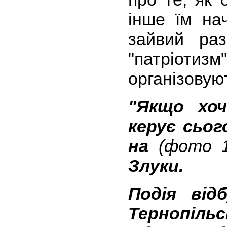
інше їм на
зайвий раз
"патріотиз
організовую
"Якщо хо
керує сьог
на
(фото 1
Злуки.
Подія від
Тернопіль