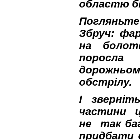
областю бі
Погляньте
Збруч: фар
на болот
поросл
дорожньом
обстрілу.
І зверніт
частини 
не так ба
придбати 