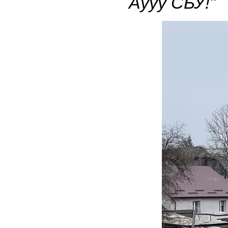
Аууу СБУ!"