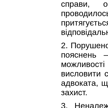
справи, о
проводилось
притягуєть
відповідальн
2. Порушен
пояснень 
можливос
висловити 
адвоката, 
захист.
3. Неналеж