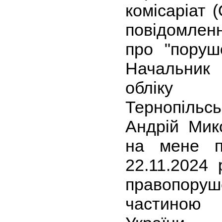
комісаріат 
повідомлен
про "поруше
Начальник 
обліку
Тернопільс
Андрій Мик
на мене п
22.11.2024 
правопор
частиною 