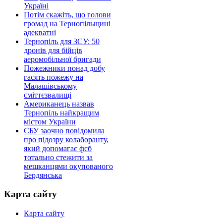
Україні
Потім скажіть, що голови
громад на Тернопільщині
адекватні
Тернопіль для ЗСУ: 50
дронів для бійців
аеромобільної бригади
Пожежники понад добу
гасять пожежу на
Малашівському
сміттєзвалищі
Американець назвав
Тернопіль найкращим
містом України
СБУ заочно повідомила
про підозру колаборанту,
який допомагає фсб
тотально стежити за
мешканцями окупованого
Бердянська
Карта сайту
Карта сайту