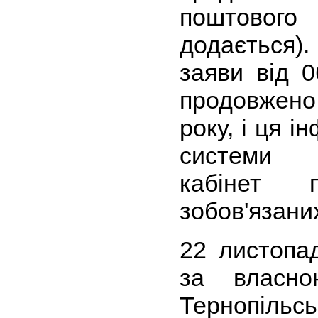
поштового
додається)
заяви від 0
продовжено 
року, і ця 
системи 
кабінет п
зобов'язаних
22 листопа
за власною
Тернопільс