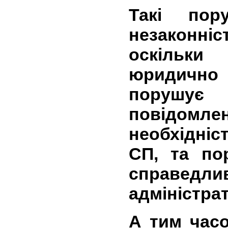
Такі пор
незаконніс
оскільки
юридично 
порушує
повідом
необхідніс
СП, та по
справедли
адміністра
А тим час