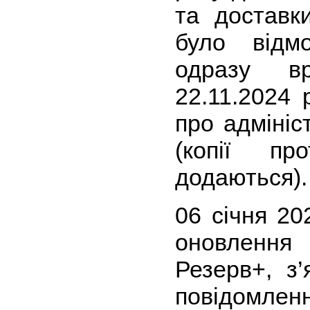
та достав
було відм
одразу в
22.11.2024 
про адміні
(копії пр
додаються).
06 січня 20
оновленн
Резерв+, з
повідомл