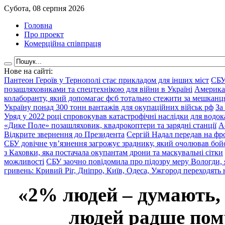
Субота, 08 серпня 2026
Головна
Про проект
Комерційна співпраця
Нове на сайті:
Пантеон Героїв у Тернополі стає прикладом для інших міст
СБУ
позашляховиками та спецтехнікою для війни в Україні
Америка
колаборанту, який допомагає фсб тотально стежити за мешкан
Україну понад 300 тонн вантажів для окупаційних військ рф
За
Уряд у 2022 році спровокував катастрофічні наслідки для водок
«Дике Поле» позашляховик, квадрокоптери та зарядні станції
А
Відкрите звернення до Президента
Сергій Надал передав на фро
СБУ довічне ув’язнення загрожує зраднику, який очолював бой
з Каховки, яка постачала окупантам дрони та маскувальні сітки
можливості
СБУ заочно повідомила про підозру меру Вологди, 
гривень: Кривий Ріг, Дніпро, Київ, Одеса, Ужгород переходять 
«2% людей – думають,
людей радше помр