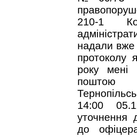
правопоруше
210-1 К
адміністра
надали вже 
протоколу я
року мені 
поштою 
Тернопіль
14:00 05.
уточнення 
до офіцера