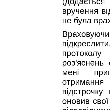
(додаєть
вручення ві
не була вра
Враховуюч
підкреслит
протоколу
роз'яснень
мені при
отримання 
відстрочку 
оновив свої