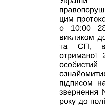
України 
правопоруш
цим протоко
о 10:00 2
викликом д
та СП, ві
отриманої 
особистий
ознайомитис
підписом на
звернення 
року до пол