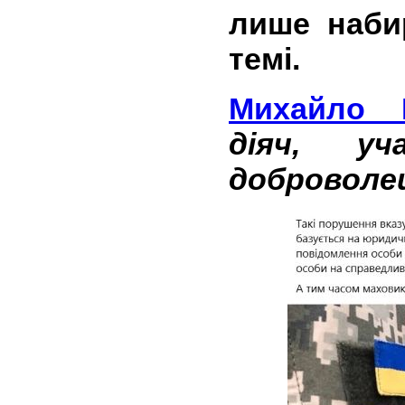
лише наби
темі.
Михайло І
діяч, уч
доброволец