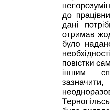
непорозумін
до працівни
дані потрі
отримав жод
було надан
необхідн
повістки са
іншим сп
зазначи
неоднор
Тернопіль