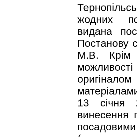
Тернопіль
жодних п
видана пос
Постанову с
М.В. Крім
можливо
оригінало
матеріалам
13 січня 
винесення 
посадовим