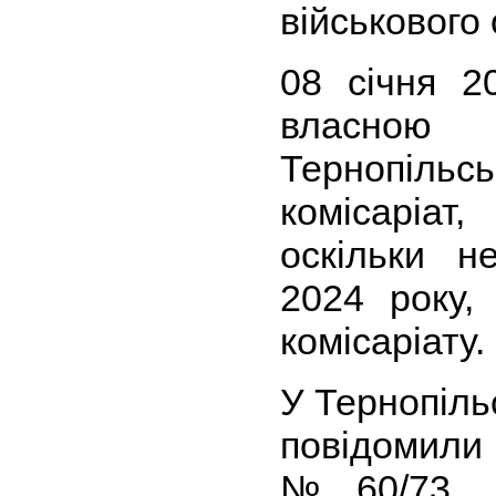
військового 
08 січня 2
власною і
Тернопільс
комісаріат,
оскільки н
2024 року,
комісаріату.
У Тернопіл
повідомили
№60/73 що