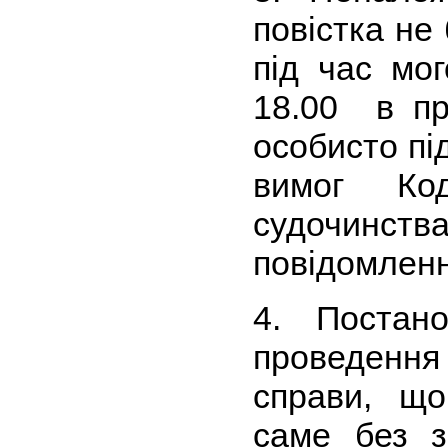
повістка не
під час мо
18.00 в п
особисто пі
вимог Код
судочинств
повідомленн
4. Постан
проведенн
справи, щ
саме без з