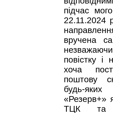
відповідн
підчас мого
22.11.2024 
направлення
вручена с
незважаюч
повістку і 
хоча пос
поштову с
будь-яки
«Резерв+» я
ТЦК та 