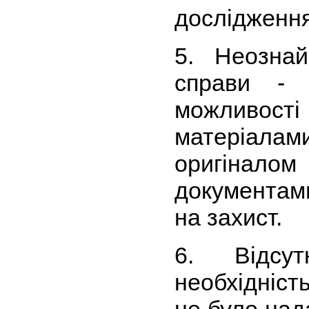
дослідження
5. Неозна
справи -
можливост
матеріал
оригінало
документам
на захист.
6. Відсут
необхідніст
не було над