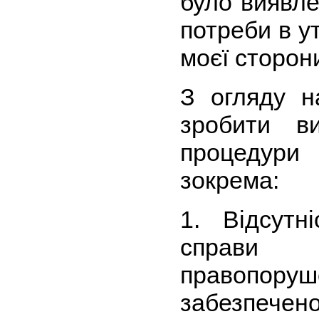
було виявле
потреби в у
моєї сторон
З огляду н
зробити в
процедури
зокрема:
1. Відсутн
справи п
правопо
забезпече