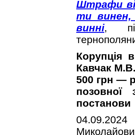
Штрафи ві
ти винен,
винні
, пі
тернополян
Корупція 
Кавчак М.В
500 грн — р
позовної 
постанови
04.09.202
Миколайович,