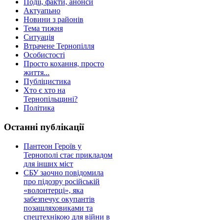
Події, факти, анонси
Актуапьно
Новини з районів
Тема тижня
Ситуація
Втрачене Тернопілля
Особистості
Просто кохання, просто
життя...
Публіцистика
Хто є хто на
Тернопільщині?
Політика
Останні публікації
Пантеон Героїв у
Тернополі стає прикладом
для інших міст
СБУ заочно повідомила
про підозру російській
«волонтерці», яка
забезпечує окупантів
позашляховиками та
спецтехнікою для війни в