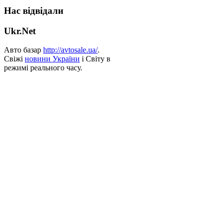
Нас відвідали
Ukr.Net
Авто базар
http://avtosale.ua/
.
Свіжі
новини України
і Світу в
режимі реального часу.