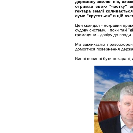
державну землю, він, схож
отримав свою "частку" в
гектара землі коливається
суми "крутяться" в цій схем
Цей скандал - яскравий прикл
судову систему. І поки такі "
громадяни - довіру до влади.
Ми закликаємо правоохоронн
домогтися повернення держав
Винні повинні бути покарані, 