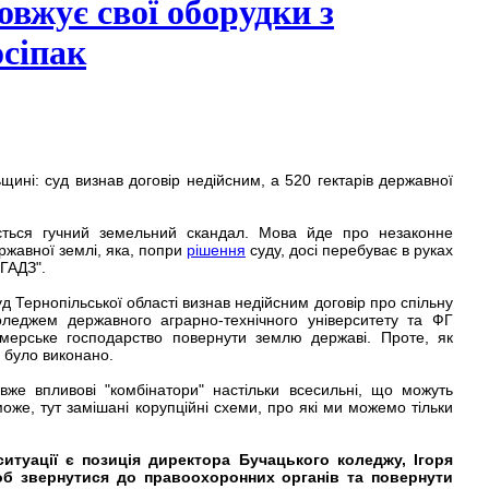
овжує свої оборудки з
сіпак
щині: суд визнав договір недійсним, а 520 гектарів державної
ється гучний земельний скандал. Мова йде про незаконне
ржавної землі, яка, попри
рішення
суду, досі перебуває в руках
"ГАДЗ".
д Тернопільської області визнав недійсним договір про спільну
оледжем державного аграрно-технічного університету та ФГ
рмерське господарство повернути землю державі. Проте, як
е було виконано.
же впливові "комбінатори" настільки всесильні, що можуть
оже, тут замішані корупційні схеми, про які ми можемо тільки
итуації є позиція директора Бучацького коледжу, Ігоря
щоб звернутися до правоохоронних органів та повернути