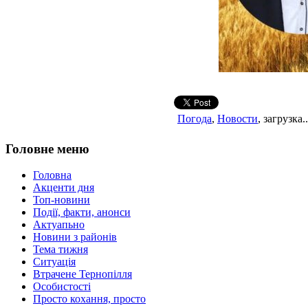
Погода
,
Новости
, загрузка..
Головне меню
Головна
Акценти дня
Топ-новини
Події, факти, анонси
Актуапьно
Новини з районів
Тема тижня
Ситуація
Втрачене Тернопілля
Особистості
Просто кохання, просто