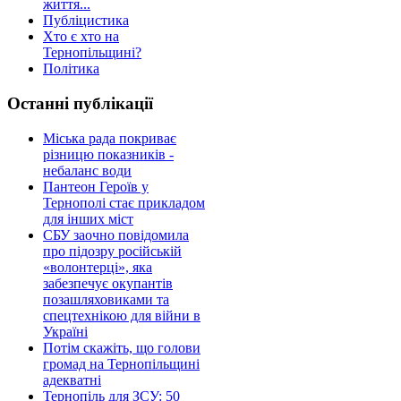
життя...
Публіцистика
Хто є хто на
Тернопільщині?
Політика
Останні публікації
Міська рада покриває
різницю показників -
небаланс води
Пантеон Героїв у
Тернополі стає прикладом
для інших міст
СБУ заочно повідомила
про підозру російській
«волонтерці», яка
забезпечує окупантів
позашляховиками та
спецтехнікою для війни в
Україні
Потім скажіть, що голови
громад на Тернопільщині
адекватні
Тернопіль для ЗСУ: 50