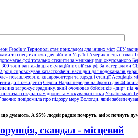
еон Героїв у Тернополі стає прикладом для інших міст
СБУ заочн
ками та спецтехнікою для війни в Україні
Американець назвав Т
 допомагає фсб тотально стежити за мешканцями окупованого Бе
д 300 тонн вантажів для окупаційних військ рф
За матеріалами С
2 році спровокував катастрофічні наслідки для водоканалів украї
ле» позашляховик, квадрокоптери та зарядні станції
Асоціація м
нення до Президента
Сергій Надал передав на фронті для 44 брига
язнення загрожує зраднику, який очолював бойовиків «днр» під ч
 постачала окупантам дрони та маскувальні сітки
Український Те
 заочно повідомила про підозру меру Вологди, який забезпечува
 що думають. А 95% людей радше помруть, ані ж почнуть дум
корупція, скандал - місцевий