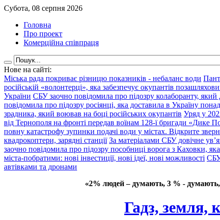
Субота, 08 серпня 2026
Головна
Про проект
Комерційна співпраця
Нове на сайті:
Міська рада покриває різницю показників - небаланс води
Пант
російській «волонтерці», яка забезпечує окупантів позашляхови
України
СБУ заочно повідомила про підозру колаборанту, який
повідомила про підозру росіянці, яка доставила в Україну пона
зрадника, який воював на боці російських окупантів
Уряд у 202
від Тернополя на фронті передав воїнам 128-ї бригади «Дике По
повну катастрофу зупинки подачі води у містах. Відкрите звер
квадрокоптери, зарядні станції
За матеріалами СБУ довічне ув’
заочно повідомила про підозру пособниці ворога з Каховки, яка
міста-побратими: нові інвестиції, нові ідеї, нові можливості
СБУ
автівками та дронами
«2% людей – думають, 3 % - думають,
Гадз, земля, 