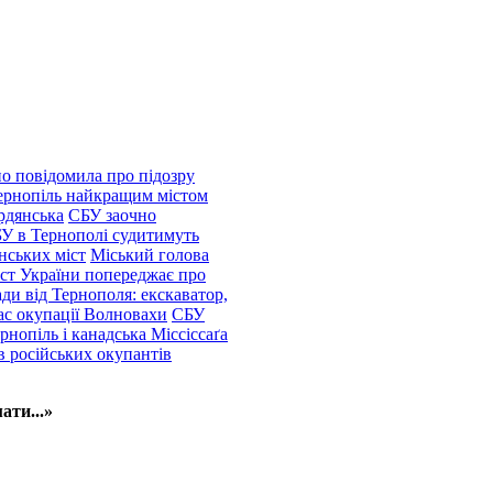
о повідомила про підозру
ернопіль найкращим містом
рдянська
СБУ заочно
БУ в Тернополі судитимуть
нських міст
Міський голова
іст України попереджає про
ди від Тернополя: екскаватор,
ас окупації Волновахи
СБУ
рнопіль і канадська Міссіссаґа
в російських окупантів
ати...»