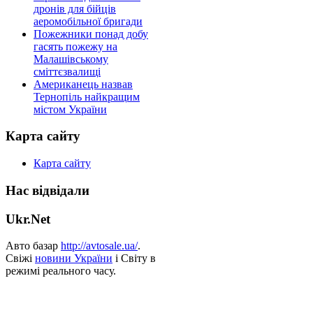
дронів для бійців
аеромобільної бригади
Пожежники понад добу
гасять пожежу на
Малашівському
сміттєзвалищі
Американець назвав
Тернопіль найкращим
містом України
Карта сайту
Карта сайту
Нас відвідали
Ukr.Net
Авто базар
http://avtosale.ua/
.
Свіжі
новини України
і Світу в
режимі реального часу.