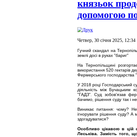
князьок прод
допомогою по
Четвер, 30 січня 2025, 12:34
Гучний скандал на Тернопіль
землі досі в руках "бариг"
На Тернопільщині розгорта
використання 520 гектарів де
Фермерського господарства 
У 2018 році Господарський су
діяльність між Бучацьким к
"ГАДЗ". Суд зобов'язав фе
бачимо, рішення суду так і н
Виникає питання: чому? Нев
ігнорувати рішення суду? А м
здогадуватися?
Особливо цікавою в цій с
Леськіва. Замість того, 