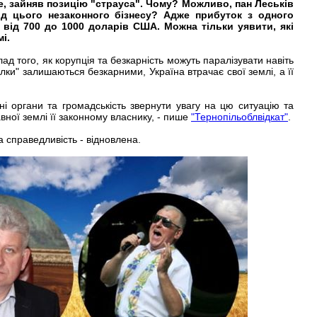
е, зайняв позицію "страуса". Чому? Можливо, пан Леськів
ід цього незаконного бізнесу? Адже прибуток з одного
 від 700 до 1000 доларів США. Можна тільки уявити, які
і.
ад того, як корупція та безкарність можуть паралізувати навіть
ділки" залишаються безкарними, Україна втрачає свої землі, а її
і органи та громадськість звернути увагу на цю ситуацію та
ної землі її законному власнику, - пише
"Тернопільоблвідкат"
.
а справедливість - відновлена.