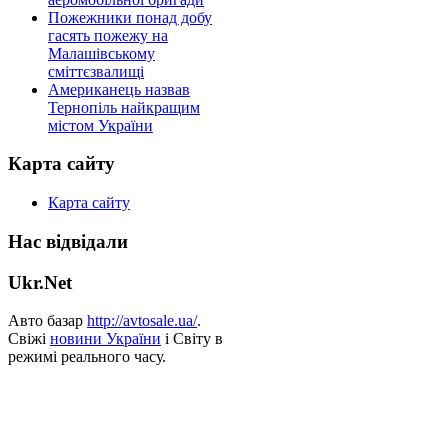
Пожежники понад добу
гасять пожежу на
Малашівському
сміттєзвалищі
Американець назвав
Тернопіль найкращим
містом України
Карта сайту
Карта сайту
Нас відвідали
Ukr.Net
Авто базар
http://avtosale.ua/
.
Свіжі
новини України
і Світу в
режимі реального часу.