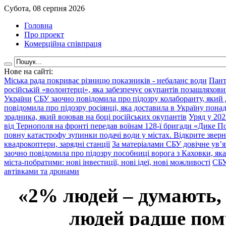
Субота, 08 серпня 2026
Головна
Про проект
Комерційна співпраця
Нове на сайті:
Міська рада покриває різницю показників - небаланс води
Пант
російській «волонтерці», яка забезпечує окупантів позашляхови
України
СБУ заочно повідомила про підозру колаборанту, який
повідомила про підозру росіянці, яка доставила в Україну пона
зрадника, який воював на боці російських окупантів
Уряд у 202
від Тернополя на фронті передав воїнам 128-ї бригади «Дике По
повну катастрофу зупинки подачі води у містах. Відкрите звер
квадрокоптери, зарядні станції
За матеріалами СБУ довічне ув’
заочно повідомила про підозру пособниці ворога з Каховки, яка
міста-побратими: нові інвестиції, нові ідеї, нові можливості
СБУ
автівками та дронами
«2% людей – думають,
людей радше помр