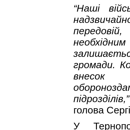
“Наші вій
надзвичай
передовій
необхід
залишаєтьс
громади. К
внесо
обороно
підрозділів,”
голова Серг
У Тернопо