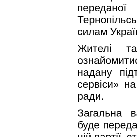
передан
Тернопільсь
силам Украї
Жителі т
ознайомит
надану під
сервіси» на
ради.
Загальна в
буде переда
цій партії, 