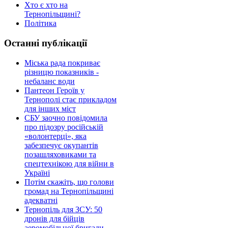
Хто є хто на
Тернопільщині?
Політика
Останні публікації
Міська рада покриває
різницю показників -
небаланс води
Пантеон Героїв у
Тернополі стає прикладом
для інших міст
СБУ заочно повідомила
про підозру російській
«волонтерці», яка
забезпечує окупантів
позашляховиками та
спецтехнікою для війни в
Україні
Потім скажіть, що голови
громад на Тернопільщині
адекватні
Тернопіль для ЗСУ: 50
дронів для бійців
аеромобільної бригади