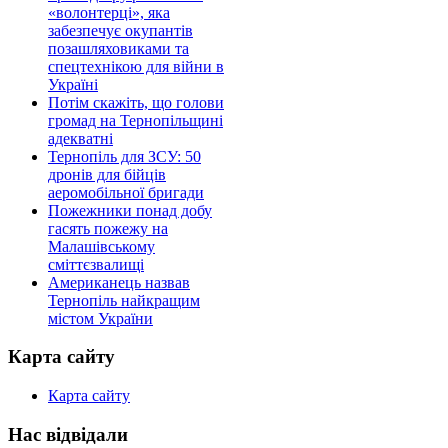
«волонтерці», яка
забезпечує окупантів
позашляховиками та
спецтехнікою для війни в
Україні
Потім скажіть, що голови
громад на Тернопільщині
адекватні
Тернопіль для ЗСУ: 50
дронів для бійців
аеромобільної бригади
Пожежники понад добу
гасять пожежу на
Малашівському
сміттєзвалищі
Американець назвав
Тернопіль найкращим
містом України
Карта сайту
Карта сайту
Нас відвідали