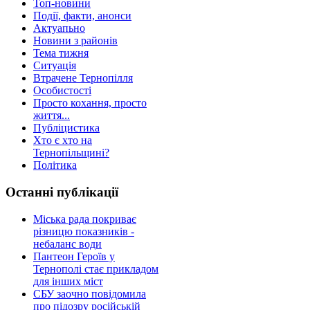
Топ-новини
Події, факти, анонси
Актуапьно
Новини з районів
Тема тижня
Ситуація
Втрачене Тернопілля
Особистості
Просто кохання, просто
життя...
Публіцистика
Хто є хто на
Тернопільщині?
Політика
Останні публікації
Міська рада покриває
різницю показників -
небаланс води
Пантеон Героїв у
Тернополі стає прикладом
для інших міст
СБУ заочно повідомила
про підозру російській