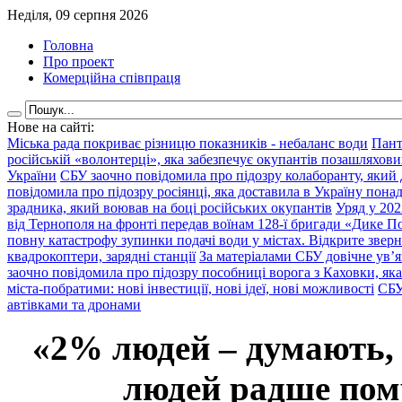
Неділя, 09 серпня 2026
Головна
Про проект
Комерційна співпраця
Нове на сайті:
Міська рада покриває різницю показників - небаланс води
Пант
російській «волонтерці», яка забезпечує окупантів позашляхови
України
СБУ заочно повідомила про підозру колаборанту, який
повідомила про підозру росіянці, яка доставила в Україну пона
зрадника, який воював на боці російських окупантів
Уряд у 202
від Тернополя на фронті передав воїнам 128-ї бригади «Дике По
повну катастрофу зупинки подачі води у містах. Відкрите звер
квадрокоптери, зарядні станції
За матеріалами СБУ довічне ув’
заочно повідомила про підозру пособниці ворога з Каховки, яка
міста-побратими: нові інвестиції, нові ідеї, нові можливості
СБУ
автівками та дронами
«2% людей – думають,
людей радше помр