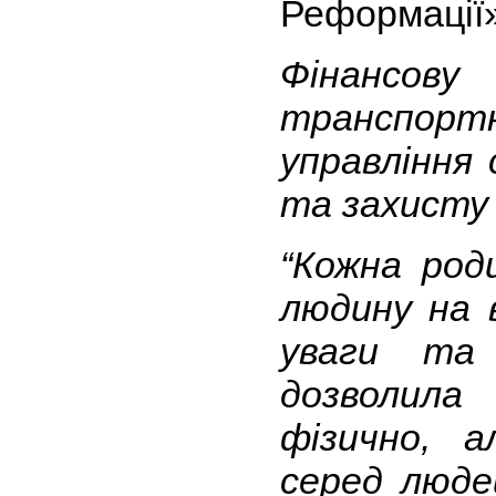
Реформації»
Фінансо
транспор
управління 
та захисту 
“Кожна род
людину на в
уваги та
дозволила
фізично, 
серед людей