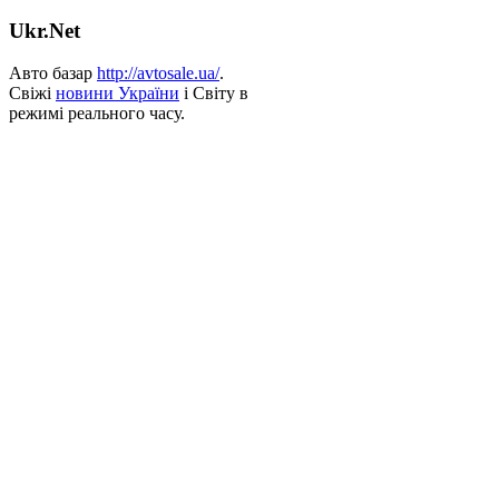
Ukr.Net
Авто базар
http://avtosale.ua/
.
Свіжі
новини України
і Світу в
режимі реального часу.