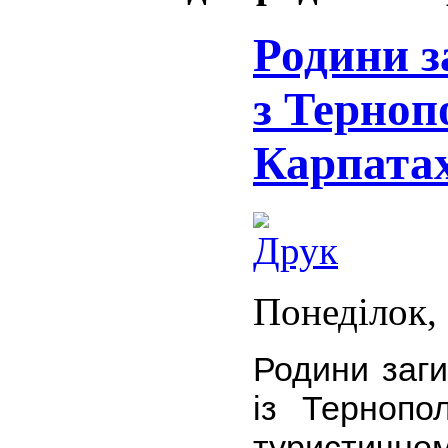
Родини з
з Терноп
Карпатах
Понеділок, 
Родини заги
із Тернопо
туристичном