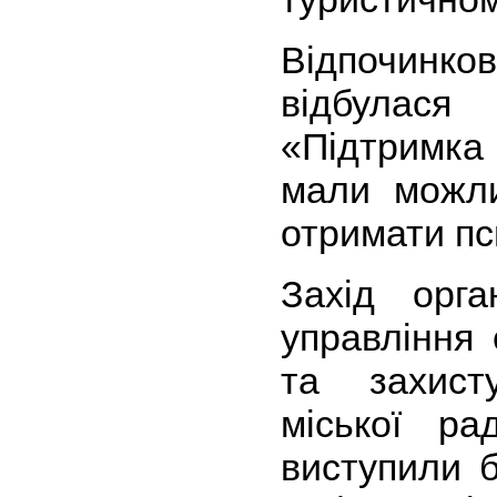
Відпочинков
відбулас
«Підтримка
мали можли
отримати пс
Захід орга
управління 
та захист
міської ра
виступили 