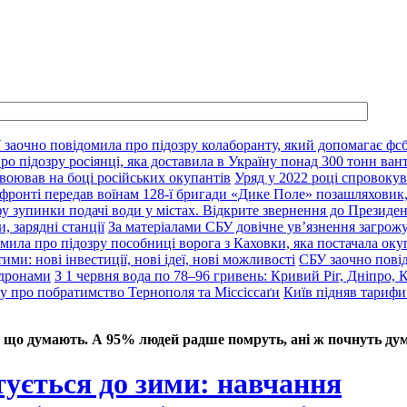
 заочно повідомила про підозру колаборанту, який допомагає фсб
о підозру росіянці, яка доставила в Україну понад 300 тонн ван
воював на боці російських окупантів
Уряд у 2022 році спровокув
фронті передав воїнам 128-ї бригади «Дике Поле» позашляховик,
у зупинки подачі води у містах. Відкрите звернення до Президе
, зарядні станції
За матеріалами СБУ довічне ув’язнення загрож
мила про підозру пособниці ворога з Каховки, яка постачала оку
ими: нові інвестиції, нові ідеї, нові можливості
СБУ заочно пові
 дронами
З 1 червня вода по 78–96 гривень: Кривий Ріг, Дніпро, 
ду про побратимство Тернополя та Міссіссаґи
Київ підняв тарифи
 що думають. А 95% людей радше помруть, ані ж почнуть дум
тується до зими: навчання