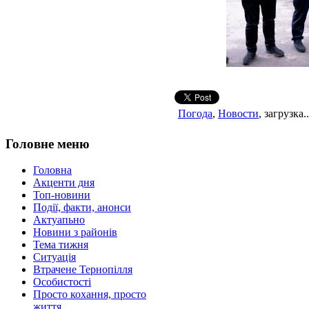
Погода
,
Новости
, загрузка..
Головне меню
Головна
Акценти дня
Топ-новини
Події, факти, анонси
Актуапьно
Новини з районів
Тема тижня
Ситуація
Втрачене Тернопілля
Особистості
Просто кохання, просто
життя...