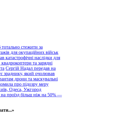
 тотально стежити за
тажів для окупаційних військ
ав катастрофічні наслідки для
 квадрокоптери та зарядні
нта
Сергій Надал передав на
ує зраднику, який очолював
пантам дрони та маскувальні
домила про підозру меру
Київ, Одеса, Ужгород
 на проїзд більш ніж на 50% —
ати...»