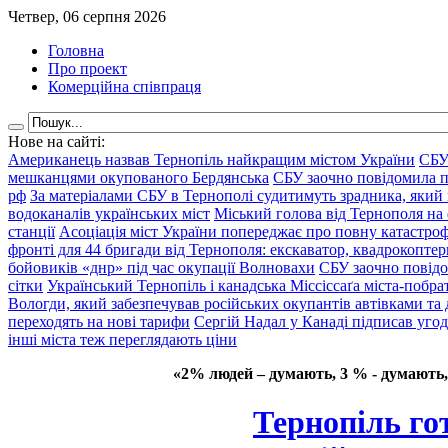
Четвер, 06 серпня 2026
Головна
Про проект
Комерційна співпраця
Нове на сайті:
Американець назвав Тернопіль найкращим містом України
СБУ
мешканцями окупованого Бердянська
СБУ заочно повідомила пр
рф
За матеріалами СБУ в Тернополі судитимуть зрадника, який 
водоканалів українських міст
Міський голова від Тернополя на 
станції
Асоціація міст України попереджає про повну катастроф
фронті для 44 бригади від Тернополя: екскаватор, квадрокоптери
бойовиків «днр» під час окупації Волновахи
СБУ заочно повідо
сітки
Український Тернопіль і канадська Міссіссаґа міста-побрат
Вологди, який забезпечував російських окупантів автівками та
переходять на нові тарифи
Сергій Надал у Канаді підписав уго
інші міста теж переглядають ціни
«2% людей – думають, 3 % - думають,
Тернопіль го