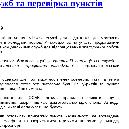
ужб та перевірка пунктів
29
ові навчання міських служб для підготовки до можливих
я в холодний період. У заходах взяли участь представники
та комунальними служб для відпрацювання злагодженої роботи
іях.
щороку. Важливо, щоб у критичній ситуації всі служби -
мунальники - працювали злагоджено”,
- підкреслив міський
сценарії дій при відсутності електроенергії, газу та тепла
ділялася готовності житлових будинків, укриттів та пунктів
ня в аварійних умовах.
 представників ОСББ навчили правильно зливати воду з
икнення аварій під час довготривалих відключень. За воду,
дів, жителі оплачувати не будуть.
ли готовність прилеглих пунктів незламності, де громадяни
ти телефони та скористатися гарячими напоями у випадку
ктроенергії.