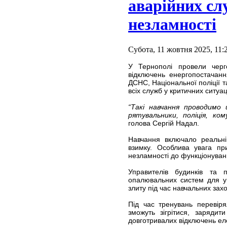
аварійних сл
незламності
Субота, 11 жовтня 2025, 11:
У Тернополі провели черг
відключень енергопостачанн
ДСНС, Національної поліції 
всіх служб у критичних ситуац
“Такі навчання проводимо 
рятувальники, поліція, ко
голова Сергій Надал.
Навчання включало реальні 
взимку. Особлива увага при
незламності до функціонуван
Управителів будинків та
опалювальних систем для ун
злиту під час навчальних захо
Під час тренувань перевіря
зможуть зігрітися, заряди
довготривалих відключень еле