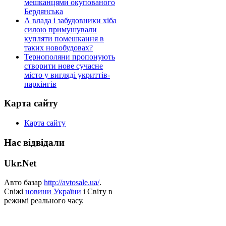
мешканцями окупованого
Бердянська
А влада і забудовники хіба
силою примушували
купляти помешкання в
таких новобудовах?
Тернополяни пропонують
створити нове сучасне
місто у вигляді укриттів-
паркінгів
Карта сайту
Карта сайту
Нас відвідали
Ukr.Net
Авто базар
http://avtosale.ua/
.
Свіжі
новини України
і Світу в
режимі реального часу.