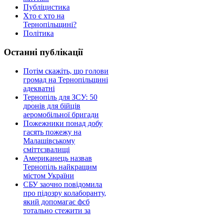
Публіцистика
Хто є хто на
Тернопільщині?
Політика
Останні публікації
Потім скажіть, що голови
громад на Тернопільщині
адекватні
Тернопіль для ЗСУ: 50
дронів для бійців
аеромобільної бригади
Пожежники понад добу
гасять пожежу на
Малашівському
сміттєзвалищі
Американець назвав
Тернопіль найкращим
містом України
СБУ заочно повідомила
про підозру колаборанту,
який допомагає фсб
тотально стежити за