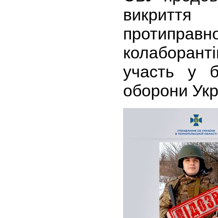
викритт
протиправно
колаборант
участь у 
оборони Укр