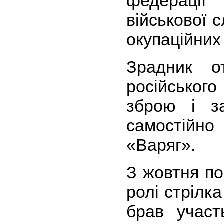
федерац
військової с
окупаційних
Зрадник о
російсько
зброю і з
самостійн
«Варяг».
З жовтня по
ролі стрілк
брав участ