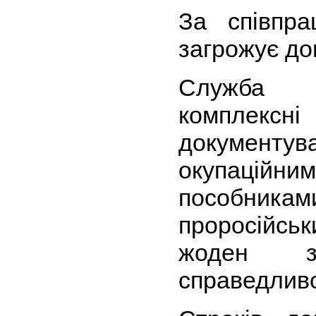
За співпр
загрожує до
Служба 
комплексн
документув
окупаційним
пособник
проросійс
жоден з
справедливо