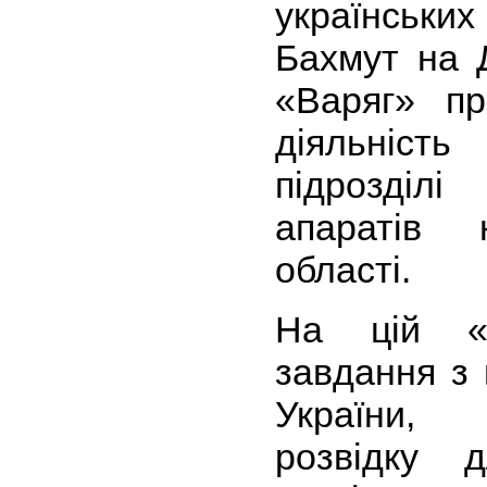
українських
Бахмут на 
«Варяг» п
діяльніст
підрозділі
апаратів 
області.
На цій «п
завдання з
України, 
розвідку 