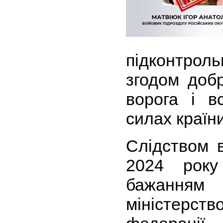
підконтроль
згодом доб
ворога і в
силах країн
Слідством 
2024 року
бажання
міністерст