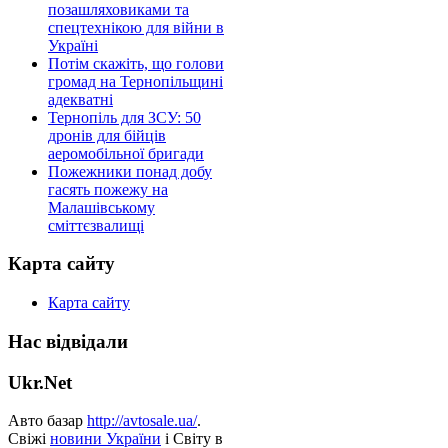
позашляховиками та
спецтехнікою для війни в
Україні
Потім скажіть, що голови
громад на Тернопільщині
адекватні
Тернопіль для ЗСУ: 50
дронів для бійців
аеромобільної бригади
Пожежники понад добу
гасять пожежу на
Малашівському
сміттєзвалищі
Карта сайту
Карта сайту
Нас відвідали
Ukr.Net
Авто базар
http://avtosale.ua/
.
Свіжі
новини України
і Світу в