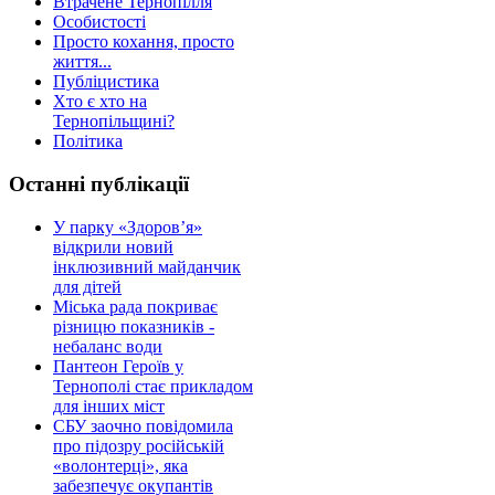
Втрачене Тернопілля
Особистості
Просто кохання, просто
життя...
Публіцистика
Хто є хто на
Тернопільщині?
Політика
Останні публікації
У парку «Здоров’я»
відкрили новий
інклюзивний майданчик
для дітей
Міська рада покриває
різницю показників -
небаланс води
Пантеон Героїв у
Тернополі стає прикладом
для інших міст
СБУ заочно повідомила
про підозру російській
«волонтерці», яка
забезпечує окупантів