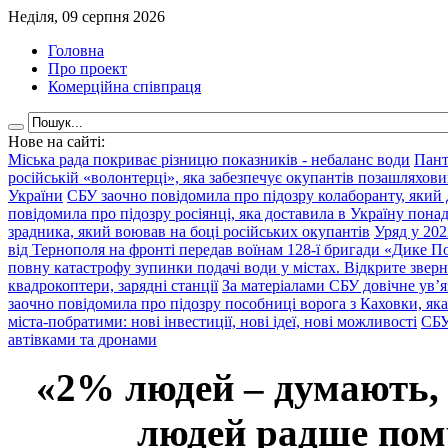
Неділя, 09 серпня 2026
Головна
Про проект
Комерційна співпраця
Нове на сайті:
Міська рада покриває різницю показників - небаланс води
Пант
російській «волонтерці», яка забезпечує окупантів позашляхови
України
СБУ заочно повідомила про підозру колаборанту, який
повідомила про підозру росіянці, яка доставила в Україну пона
зрадника, який воював на боці російських окупантів
Уряд у 202
від Тернополя на фронті передав воїнам 128-ї бригади «Дике По
повну катастрофу зупинки подачі води у містах. Відкрите звер
квадрокоптери, зарядні станції
За матеріалами СБУ довічне ув’
заочно повідомила про підозру пособниці ворога з Каховки, яка
міста-побратими: нові інвестиції, нові ідеї, нові можливості
СБУ
автівками та дронами
«2% людей – думають,
людей радше помр