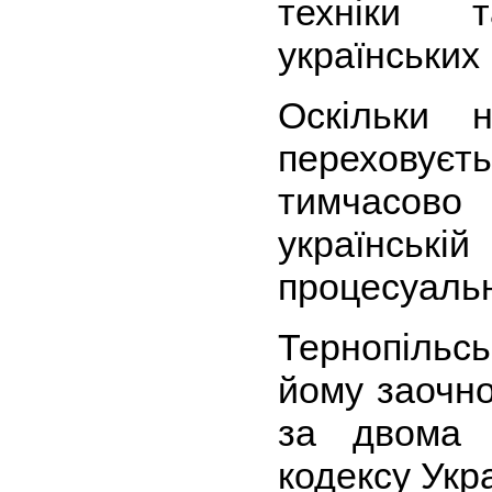
техніки 
українських
Оскільки 
переховує
тимчасов
українськ
процесуальн
Тернопільсь
йому заочно
за двома 
кодексу Укра