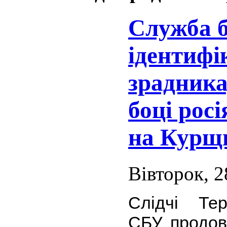
Служба б
ідентифі
зрадника
боці рос
на Курщ
Вівторок, 2
Слідчі Тер
СБУ продов