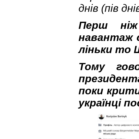
днів (пів дн
Перш ніж
навантаж с
ліньки то 
Тому гов
президента
поки крити
українці п