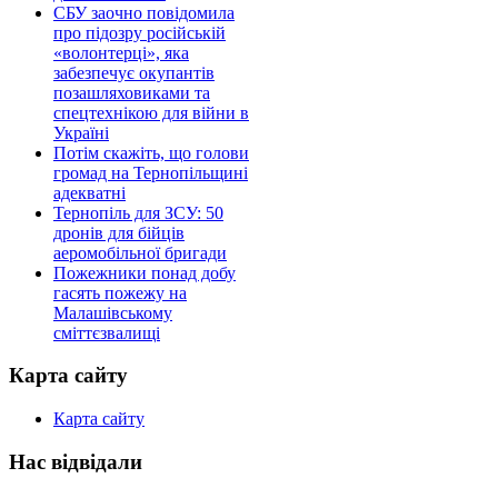
СБУ заочно повідомила
про підозру російській
«волонтерці», яка
забезпечує окупантів
позашляховиками та
спецтехнікою для війни в
Україні
Потім скажіть, що голови
громад на Тернопільщині
адекватні
Тернопіль для ЗСУ: 50
дронів для бійців
аеромобільної бригади
Пожежники понад добу
гасять пожежу на
Малашівському
сміттєзвалищі
Карта сайту
Карта сайту
Нас відвідали