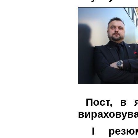
Пост, в я
вираховува
І резюм