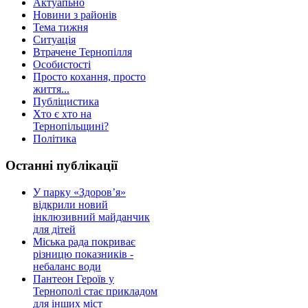
Актуапьно
Новини з районів
Тема тижня
Ситуація
Втрачене Тернопілля
Особистості
Просто кохання, просто
життя...
Публіцистика
Хто є хто на
Тернопільщині?
Політика
Останні публікації
У парку «Здоров’я»
відкрили новий
інклюзивний майданчик
для дітей
Міська рада покриває
різницю показників -
небаланс води
Пантеон Героїв у
Тернополі стає прикладом
для інших міст