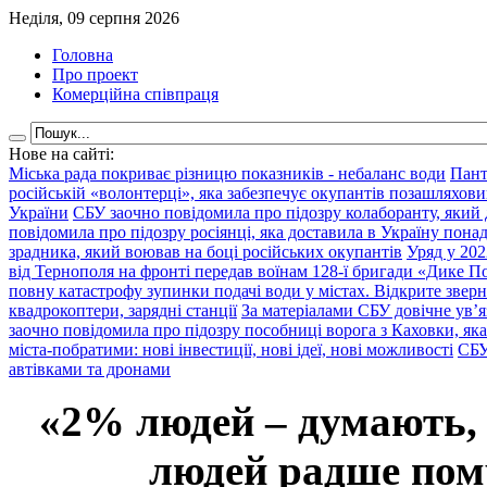
Неділя, 09 серпня 2026
Головна
Про проект
Комерційна співпраця
Нове на сайті:
Міська рада покриває різницю показників - небаланс води
Пант
російській «волонтерці», яка забезпечує окупантів позашляхови
України
СБУ заочно повідомила про підозру колаборанту, який
повідомила про підозру росіянці, яка доставила в Україну пона
зрадника, який воював на боці російських окупантів
Уряд у 202
від Тернополя на фронті передав воїнам 128-ї бригади «Дике По
повну катастрофу зупинки подачі води у містах. Відкрите звер
квадрокоптери, зарядні станції
За матеріалами СБУ довічне ув’
заочно повідомила про підозру пособниці ворога з Каховки, яка
міста-побратими: нові інвестиції, нові ідеї, нові можливості
СБУ
автівками та дронами
«2% людей – думають,
людей радше помр