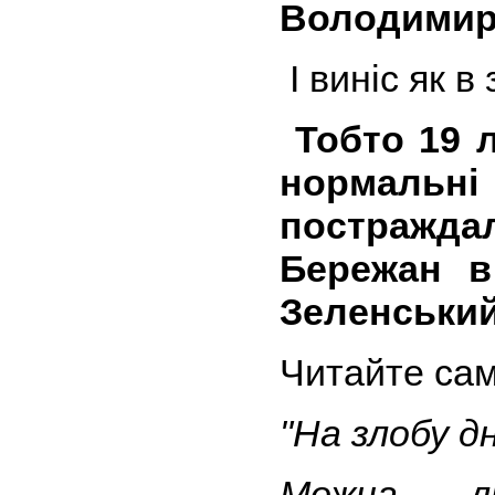
Володимир
І виніс як в
Тобто 19 л
нормальн
постраждал
Бережан в
Зеленський
Читайте самі
"На злобу дн
Можна л