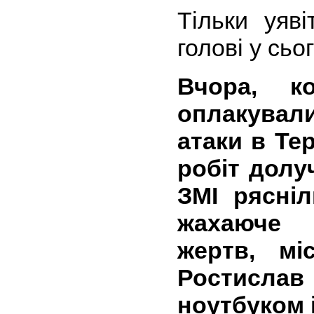
Тільки уяв
голові у сьо
Вчора, к
оплакувал
атаки в Те
робіт долу
ЗМІ рясні
жахаюче 
жертв, мі
Ростисла
ноутбуком і