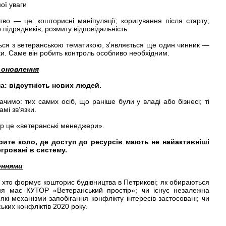
ої уваги
тво — це: кошторисні маніпуляції; коригування після старту;
р підрядників; розмиту відповідальність.
ься з ветеранською тематикою, з’являється ще один чинник —
ки. Саме він робить контроль особливо необхідним.
 оновлення
: відсутність нових людей.
ачимо: тих самих осіб, що раніше були у владі або бізнесі; ті
амі зв’язки.
р це «ветеранські менеджери».
ите коло, де доступ до ресурсів мають не найактивніші
гровані в систему.
еннями
: хто формує кошторис будівництва в Петрикові; як обираються
ння має КУТОР «Ветеранський простір»; чи існує незалежна
які механізми запобігання конфлікту інтересів застосовані; чи
ьких конфліктів 2020 року.