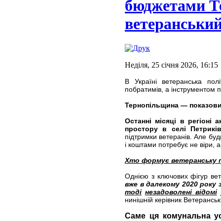
бюджетами Т
ветеранський
Неділя, 25 січня 2026, 16:15
В Україні ветеранська пол
побратимів, а інструментом п
Тернопільщина — показови
Останні місяці в регіоні
простору в селі Петрикі
підтримки ветеранів. Але бу
і коштами потребує не віри, а
Хто формує ветеранську п
Однією з ключових фігур ве
вже в далекому 2020 року 
тоді
незадоволені відомі
нинішній керівник Ветеранськ
Саме ця комунальна ус