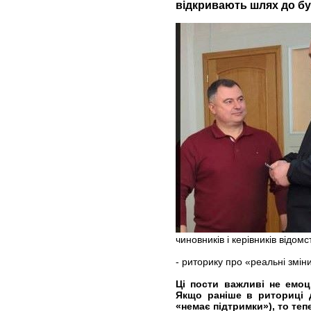
відкривають шлях до бу
чиновників і керівників відомс
- риторику про «реальні змін
Ці пости важливі не емоці
Якщо раніше в риториці 
«немає підтримки»), то те