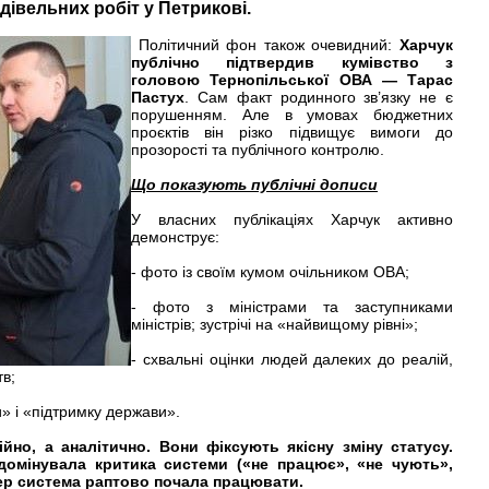
дівельних робіт у Петрикові.
Політичний фон також очевидний:
Харчук
публічно підтвердив кумівство з
головою Тернопільської ОВА — Тарас
Пастух
. Сам факт родинного зв’язку не є
порушенням. Але в умовах бюджетних
проєктів він різко підвищує вимоги до
прозорості та публічного контролю.
Що показують публічні дописи
У власних публікаціях Харчук активно
демонструє:
- фото із своїм кумом очільником ОВА;
- фото з міністрами та заступниками
міністрів; зустрічі на «найвищому рівні»;
- схвальні оцінки людей далеких до реалій,
тв;
и» і «підтримку держави».
йно, а аналітично. Вони фіксують якісну зміну статусу.
домінувала критика системи («не працює», «не чують»,
пер система раптово почала працювати.