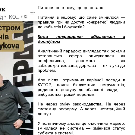
Питання не в тому, що це погано.
Питання в іншому: що саме змінилося —
правила гри чи доступ конкретної людини
до кабінетів і бюджетів?
Коли покращення збігається з
доступом
Аналітичний парадокс виглядає так: роками
ветеранська сфера описувалася як
неефективна; допомога — як
забюрократизована; держава — як глуха до
проблем.
Але після: отримання керівної посади в
КУТОР; появи бюджетних інструментів;
родинного доступу до обласної влади; —
відбувається різкий перелом.
Не через зміну законодавства. Не через
системну реформу. А через інституційний
доступ.
У політичному аналізі це класичний маркер:
змінилася не система — змінився статус
суб’єкта в системі.