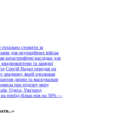
 тотально стежити за
тажів для окупаційних військ
ав катастрофічні наслідки для
 квадрокоптери та зарядні
нта
Сергій Надал передав на
ує зраднику, який очолював
пантам дрони та маскувальні
домила про підозру меру
Київ, Одеса, Ужгород
 на проїзд більш ніж на 50% —
ати...»