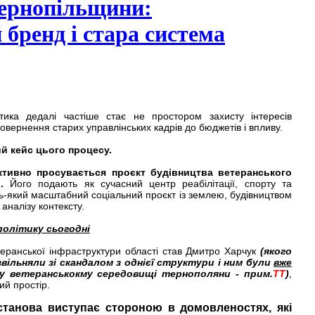
ернопільщини:
 бренд і стара система
ітика дедалі частіше стає не простором захисту інтересів
овернення старих управлінських кадрів до бюджетів і впливу.
й кейс цього процесу.
 активно просувається проєкт будівництва ветеранського
в.
Його подають як сучасний центр реабілітації, спорту та
дь-який масштабний соціальний проєкт із землею, будівництвом
 аналізу контексту.
олітику сьогодні
теранської інфраструктури області став Дмитро Харчук
(якого
звільняли зі скандалом з однієї структури і ним були
вже
у ветеранськокму середовищі тернополяни - прим.
ТТ
)
,
ий простір.
танова виступає стороною в домовленостях, які