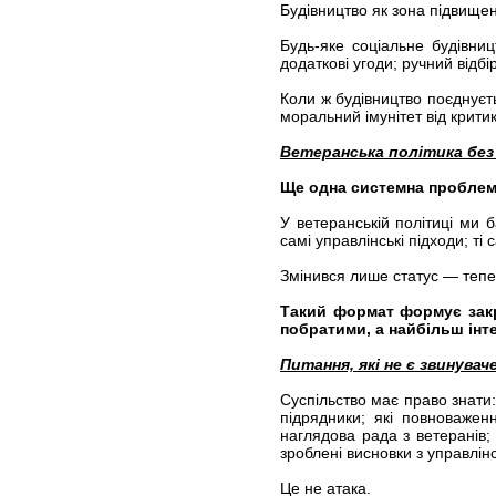
Будівництво як зона підвищен
Будь-яке соціальне будівниц
додаткові угоди; ручний відбі
Коли ж будівництво поєднуєт
моральний імунітет від крити
Ветеранська політика без
Ще одна системна проблема
У ветеранській політиці ми б
самі управлінські підходи; ті с
Змінився лише статус — тепе
Такий формат формує закр
побратими, а найбільш інте
Питання, які не є звинувач
Суспільство має право знати
підрядники; які повноваже
наглядова рада з ветеранів; 
зроблені висновки з управлінс
Це не атака.