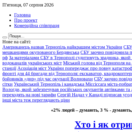
П'ятниця, 07 серпня 2026
Головна
Про проект
Комерційна співпраця
Нове на сайті:
Американець назвав Тернопіль найкращим містом України
СБУ
мешканцями окупованого Бердянська
СБУ заочно повідомила пр
рф
За матеріалами СБУ в Тернополі судитимуть зрадника, який 
водоканалів українських міст
Міський голова від Тернополя на 
станції
Асоціація міст України попереджає про повну катастроф
фронті для 44 бригади від Тернополя: екскаватор, квадрокоптери
бойовиків «днр» під час окупації Волновахи
СБУ заочно повідо
сітки
Український Тернопіль і канадська Міссіссаґа міста-побрат
Вологди, який забезпечував російських окупантів автівками та
переходять на нові тарифи
Сергій Надал у Канаді підписав уго
інші міста теж переглядають ціни
«2% людей – думають, 3 % - думають,
Хто і як отр