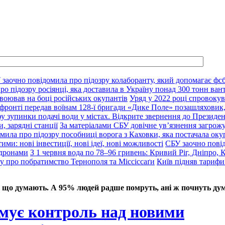
 заочно повідомила про підозру колаборанту, який допомагає фсб
о підозру росіянці, яка доставила в Україну понад 300 тонн ван
воював на боці російських окупантів
Уряд у 2022 році спровокув
фронті передав воїнам 128-ї бригади «Дике Поле» позашляховик,
у зупинки подачі води у містах. Відкрите звернення до Президе
, зарядні станції
За матеріалами СБУ довічне ув’язнення загрож
мила про підозру пособниці ворога з Каховки, яка постачала оку
ими: нові інвестиції, нові ідеї, нові можливості
СБУ заочно пові
 дронами
З 1 червня вода по 78–96 гривень: Кривий Ріг, Дніпро, 
ду про побратимство Тернополя та Міссіссаґи
Київ підняв тарифи
 що думають. А 95% людей радше помруть, ані ж почнуть дум
имує контроль над новими