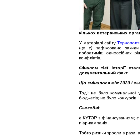
кількох ветеранських орга
У матеріалі сайту
Тернополя
ще є)
зафіксовано закиди 
побратимів; одноосібних ріш
конфліктів.
Фіналом тієї історії ста
документальний факт.
Що змінилося між 2020 і сь
Тоді: не було комунальної 
бюджетів; не було конкурсів і
Сьогодні:
є КУТОР з фінансуванням; є 
піар-кампанія.
Тобто ризики зросли в рази, а