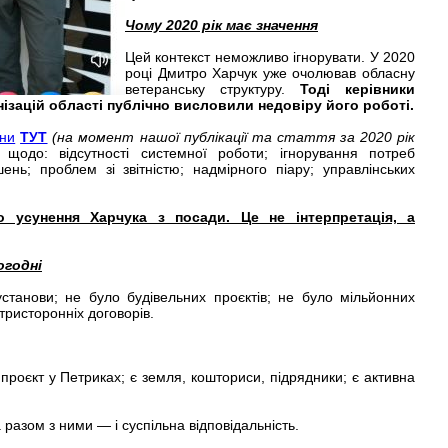
Чому 2020 рік має значення
Цей контекст неможливо ігнорувати. У 2020
році Дмитро Харчук уже очолював обласну
ветеранську структуру.
Тоді керівники
нізацій області публічно висловили недовіру його роботі.
ни
ТУТ
(на момент нашої публікації та стаття за 2020 рік
щодо: відсутності системної роботи; ігнорування потреб
ень; проблем зі звітністю; надмірного піару; управлінських
ло усунення Харчука з посади. Це не інтерпретація, а
огодні
установи; не було будівельних проєктів; не було мільйонних
 тристоронніх договорів.
проєкт у Петриках; є земля, кошториси, підрядники; є активна
 разом з ними — і суспільна відповідальність.