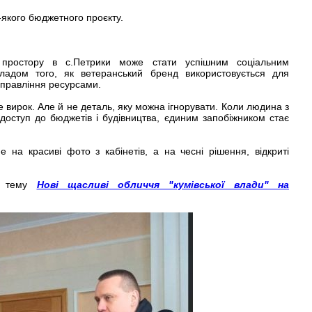
-якого бюджетного проєкту.
о простору в с.Петрики може стати успішним соціальним
адом того, як ветеранський бренд використовується для
управління ресурсами.
вирок. Але й не деталь, яку можна ігнорувати. Коли людина з
доступ до бюджетів і будівництва, єдиним запобіжником стає
 на красиві фото з кабінетів, а на чесні рішення, відкриті
у тему
Нові щасливі обличчя "кумівської влади" на