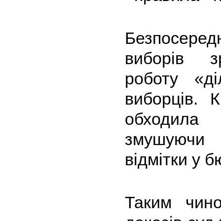
Безпосере
виборів з
роботу «ді
виборців. К
обходила 
змушуючи 
відмітки у 
Таким чино