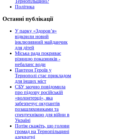
Тернопільщині?
Політика
Останні публікації
У парку «Здоров’я»
відкрили новий
інклюзивний майданчик
для дітей
Міська рада покриває
різницю показників -
небаланс води
Пантеон Героїв у
Тернополі стає прикладом
для інших міст
СБУ заочно повідомила
про підозру російській
«волонтерці», яка
забезпечує окупантів
позашляховиками та
спецтехнікою для війни в
Україні
Потім скажіть, що голови
громад на Тернопільщині
адекватні