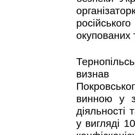
організатор
російського
окупованих 
Тернопільс
визнав 
Покровськ
винною у зд
діяльності 
у вигляді 10