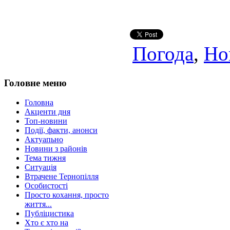
Погода
,
Но
Головне меню
Головна
Акценти дня
Топ-новини
Події, факти, анонси
Актуапьно
Новини з районів
Тема тижня
Ситуація
Втрачене Тернопілля
Особистості
Просто кохання, просто
життя...
Публіцистика
Хто є хто на