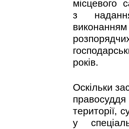
місцевого с
з надання
виконан
розпорядч
господарськ
років.
Оскільки за
правосуддя 
території, с
у спеціал