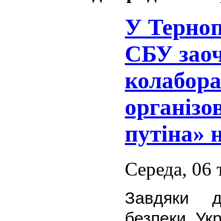
У Терноп
СБУ заоч
колабора
організо
путіна» 
Середа, 06 
Завдяки д
безпеки Ук