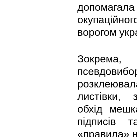
допомагала 
окупаційно
ворогом укр
Зокрема,
псевдови
розклеюва
листівки, 
обхід мешк
підписів 
«правила» н