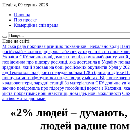
Неділя, 09 серпня 2026
Головна
Про проект
Комерційна співпраця
Нове на сайті:
Міська рада покриває різницю показників - небаланс води
Пант
російській «волонтерці», яка забезпечує окупантів позашляхови
України
СБУ заочно повідомила про підозру колаборанту, який
повідомила про підозру росіянці, яка доставила в Україну пона
зрадника, який воював на боці російських окупантів
Уряд у 202
від Тернополя на фронті передав воїнам 128-ї бригади «Дике По
повну катастрофу зупинки подачі води у містах. Відкрите звер
квадрокоптери, зарядні станції
За матеріалами СБУ довічне ув’
заочно повідомила про підозру пособниці ворога з Каховки, яка
міста-побратими: нові інвестиції, нові ідеї, нові можливості
СБУ
автівками та дронами
«2% людей – думають,
людей радше помр