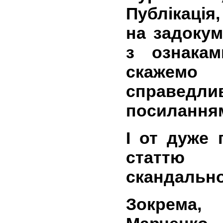
Публікація,
на задоку
з ознакам
скажемо
справед
посилання
І от дуже 
статтю 
скандально
Зокрема