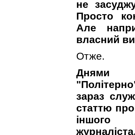
не засудж
Просто ко
Але напри
власний ви
Отже.
Днями р
"Політерно
зараз служ
статтю про
іншого 
журналіст