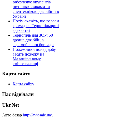
забезпечує окупантів
позашляховиками та
спецтехнікою для війни в
Україні
Потім скажіть, що голови
громад на Тернопільщині
адекватні
Тернопіль для ЗСУ: 50
дронів для бійців
аеромобільної бригади
Пожежники понад добу
гасять пожежу на
Малашівському
сміттєзвалищі
Карта сайту
Карта сайту
Нас відвідали
Ukr.Net
Авто базар
http://avtosale.ua/
.