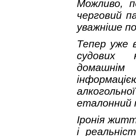
Можливо, 
черговий па
уважніше п
Тепер уже 
судових 
домашні
інформаці
алкогольно
еталонний 
Іронія житт
і реальніс