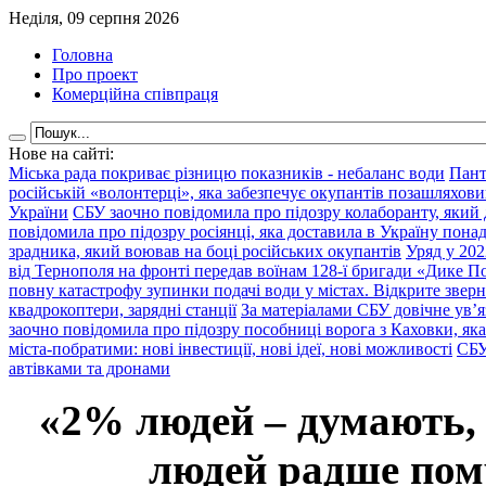
Неділя, 09 серпня 2026
Головна
Про проект
Комерційна співпраця
Нове на сайті:
Міська рада покриває різницю показників - небаланс води
Пант
російській «волонтерці», яка забезпечує окупантів позашляхови
України
СБУ заочно повідомила про підозру колаборанту, який
повідомила про підозру росіянці, яка доставила в Україну пона
зрадника, який воював на боці російських окупантів
Уряд у 202
від Тернополя на фронті передав воїнам 128-ї бригади «Дике По
повну катастрофу зупинки подачі води у містах. Відкрите звер
квадрокоптери, зарядні станції
За матеріалами СБУ довічне ув’
заочно повідомила про підозру пособниці ворога з Каховки, яка
міста-побратими: нові інвестиції, нові ідеї, нові можливості
СБУ
автівками та дронами
«2% людей – думають,
людей радше помр