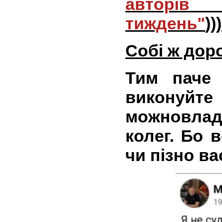
авторів
тиждень"
))
Собі ж доро
Тим паче 
викону
можновладц
колег. Бо 
чи пізно ва