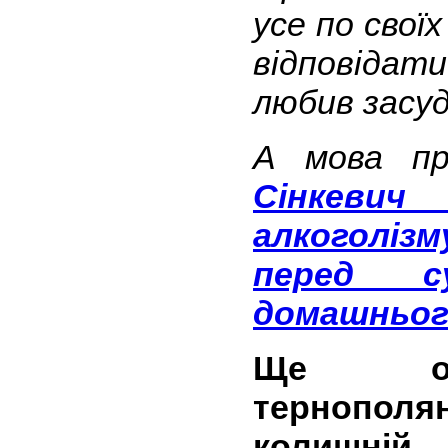
усе по свої
відповідати 
любив засуд
А мова 
Сінкевич
алкоголі
перед с
домашньог
Ще оди
тернопол
колишній