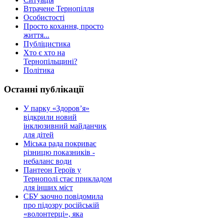
Втрачене Тернопілля
Особистості
Просто кохання, просто
життя...
Публіцистика
Хто є хто на
Тернопільщині?
Політика
Останні публікації
У парку «Здоров’я»
відкрили новий
інклюзивний майданчик
для дітей
Міська рада покриває
різницю показників -
небаланс води
Пантеон Героїв у
Тернополі стає прикладом
для інших міст
СБУ заочно повідомила
про підозру російській
«волонтерці», яка