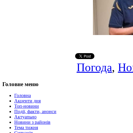
Погода
,
Но
Головне меню
Головна
Акценти дня
Топ-новини
Події, факти, анонси
Актуапьно
Новини з районів
Тема тижня
Ситуація