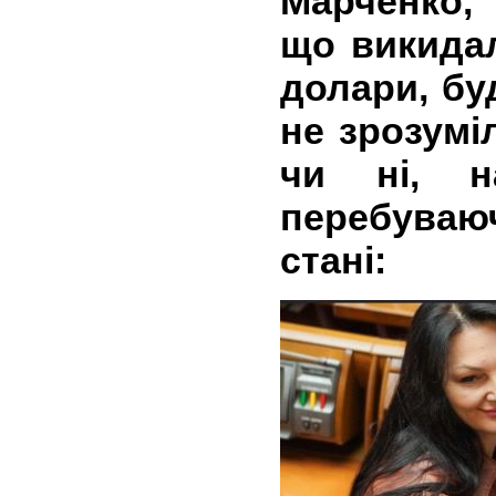
Марченко,
що викидал
долари, буд
не зрозумі
чи ні, н
перебува
стані: