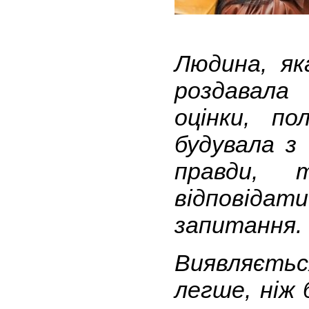
Людина, як
роздавал
оцінки, п
будувала з
правди, 
відповіда
запитання.
Виявляєтьс
легше, ніж