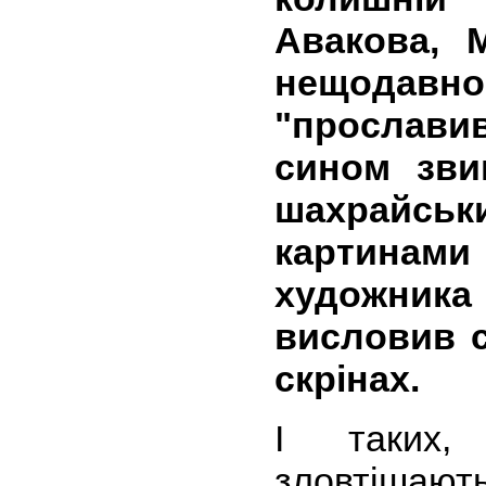
Авакова, 
нещодав
"прослав
сином зви
шахрайськ
картинам
художника
висловив с
скрінах.
І таких,
зловтішають