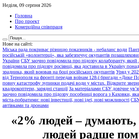
Неділя, 09 серпня 2026
Головна
Про проект
Комерційна співпраця
Нове на сайті:
Міська рада покриває різницю показників - небаланс води
Пант
російській «волонтерці», яка забезпечує окупантів позашляхови
України
СБУ заочно повідомила про підозру колаборанту, який
повідомила про підозру росіянці, яка доставила в Україну пона
зрадника, який воював на боці російських окупантів
Уряд у 202
від Тернополя на фронті передав воїнам 128-ї бригади «Дике По
повну катастрофу зупинки подачі води у містах. Відкрите звер
квадрокоптери, зарядні станції
За матеріалами СБУ довічне ув’
заочно повідомила про підозру пособниці ворога з Каховки, яка
міста-побратими: нові інвестиції, нові ідеї, нові можливості
СБУ
автівками та дронами
«2% людей – думають,
людей радше помр