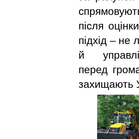
спрямовую
після оцінки
підхід – не 
й управлін
перед грома
захищають У