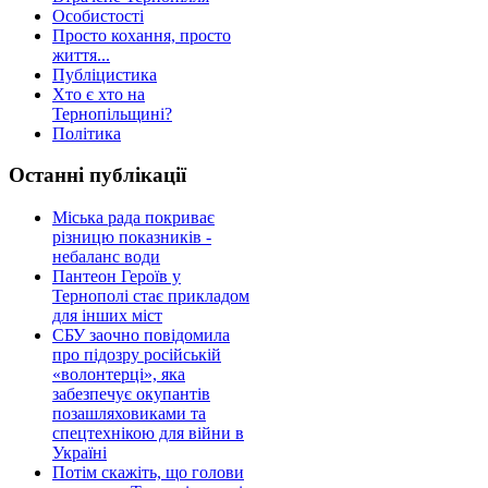
Особистості
Просто кохання, просто
життя...
Публіцистика
Хто є хто на
Тернопільщині?
Політика
Останні публікації
Міська рада покриває
різницю показників -
небаланс води
Пантеон Героїв у
Тернополі стає прикладом
для інших міст
СБУ заочно повідомила
про підозру російській
«волонтерці», яка
забезпечує окупантів
позашляховиками та
спецтехнікою для війни в
Україні
Потім скажіть, що голови