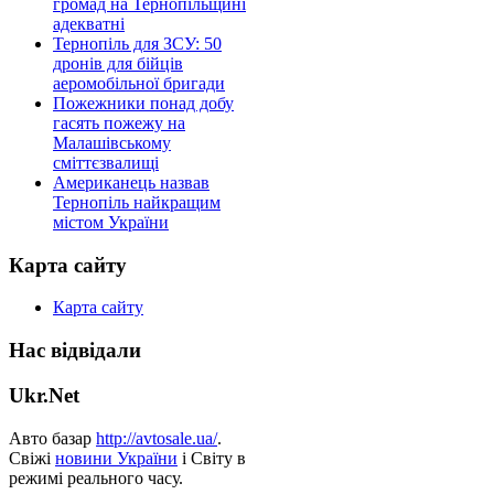
громад на Тернопільщині
адекватні
Тернопіль для ЗСУ: 50
дронів для бійців
аеромобільної бригади
Пожежники понад добу
гасять пожежу на
Малашівському
сміттєзвалищі
Американець назвав
Тернопіль найкращим
містом України
Карта сайту
Карта сайту
Нас відвідали
Ukr.Net
Авто базар
http://avtosale.ua/
.
Свіжі
новини України
і Світу в
режимі реального часу.