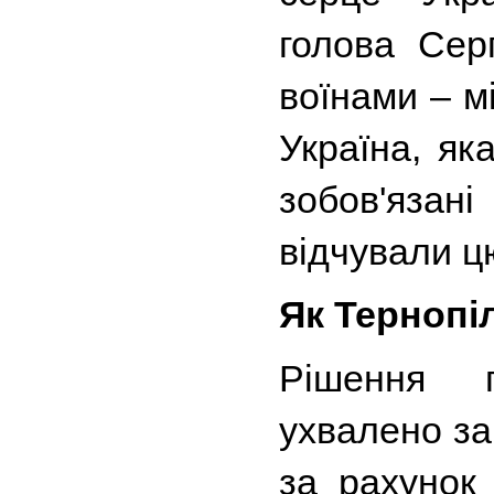
голова Сер
воїнами – мі
Україна, як
зобов'язан
відчували ц
Як Тернопі
Рішення п
ухвалено за 
за рахунок 