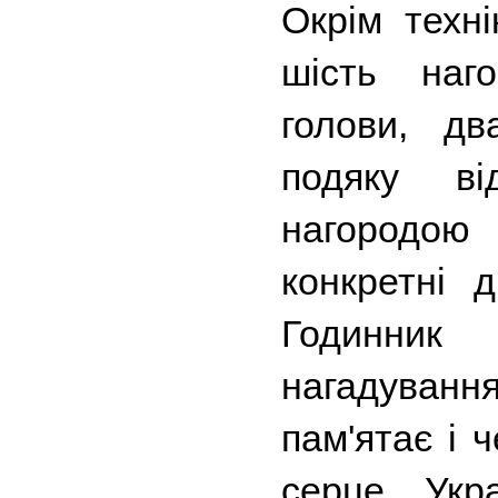
Окрім техні
шість наго
голови, дв
подяку в
нагородою
конкретні д
Годинник 
нагадуванн
пам'ятає і ч
серце Укра