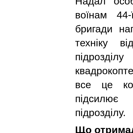
Надал особ
воїнам 44-
бригади на
техніку ві
підрозділу
квадрокопте
все це кон
підсилює 
підрозділу.  
Що отримал