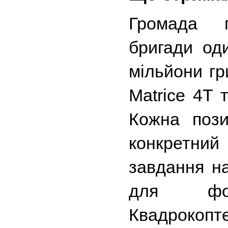
Громада п
бригади оди
мільйони гр
Matrice 4T т
Кожна пози
конкретний 
завдання на
для форт
Квадрокопт