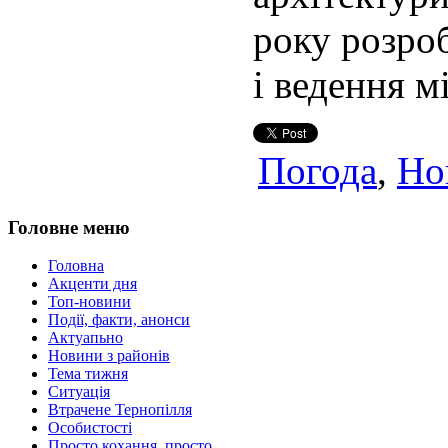
року розро
і ведення м
Погода
,
Но
Головне меню
Головна
Акценти дня
Топ-новини
Події, факти, анонси
Актуапьно
Новини з районів
Тема тижня
Ситуація
Втрачене Тернопілля
Особистості
Просто кохання, просто