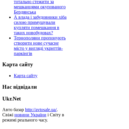
тотально стежити за
мешканцями окупованого
Бердянська
А влада і забудовники хіба
силою примушували
купляти помешкання в
таких новобудовах?
Тернополяни пропонують
створити нове сучасне
місто у вигляді укриттів-
паркінгів
Карта сайту
Карта сайту
Нас відвідали
Ukr.Net
Авто базар
http://avtosale.ua/
.
Свіжі
новини України
і Світу в
режимі реального часу.