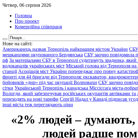
Четвер, 06 серпня 2026
Головна
Про проект
Комерційна співпраця
Нове на сайті:
Американець назвав Тернопіль найкращим містом України
СБУ
мешканцями окупованого Бердянська
СБУ заочно повідомила пр
рф
За матеріалами СБУ в Тернополі судитимуть зрадника, який 
водоканалів українських міст
Міський голова від Тернополя на 
станції
Асоціація міст України попереджає про повну катастроф
фронті для 44 бригади від Тернополя: екскаватор, квадрокоптери
бойовиків «днр» під час окупації Волновахи
СБУ заочно повідо
сітки
Український Тернопіль і канадська Міссіссаґа міста-побрат
Вологди, який забезпечував російських окупантів автівками та
переходять на нові тарифи
Сергій Надал у Канаді підписав уго
інші міста теж переглядають ціни
«2% людей – думають,
людей радше помр