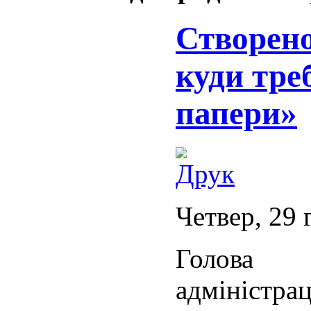
Створено
куди тре
папери»
Четвер, 29 
Голова 
адміністр