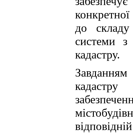
забезпе
конкретно
до складу
системи з 
кадастру.
Завданням
кадастр
забезпе
містобуд
відповідн