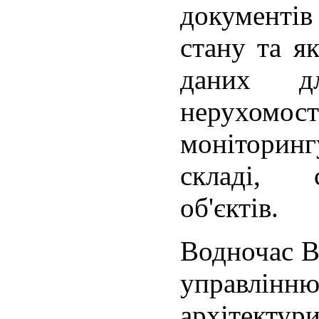
документ
стану та як
даних д
нерухом
моніторинг
складі, с
об'єктів.
Водночас В
управлін
архітектур