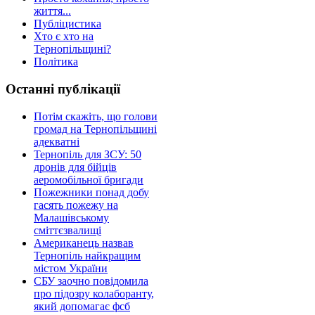
життя...
Публіцистика
Хто є хто на
Тернопільщині?
Політика
Останні публікації
Потім скажіть, що голови
громад на Тернопільщині
адекватні
Тернопіль для ЗСУ: 50
дронів для бійців
аеромобільної бригади
Пожежники понад добу
гасять пожежу на
Малашівському
сміттєзвалищі
Американець назвав
Тернопіль найкращим
містом України
СБУ заочно повідомила
про підозру колаборанту,
який допомагає фсб