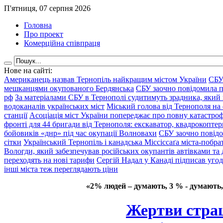
П'ятниця, 07 серпня 2026
Головна
Про проект
Комерційна співпраця
Нове на сайті:
Американець назвав Тернопіль найкращим містом України
СБУ
мешканцями окупованого Бердянська
СБУ заочно повідомила пр
рф
За матеріалами СБУ в Тернополі судитимуть зрадника, який 
водоканалів українських міст
Міський голова від Тернополя на 
станції
Асоціація міст України попереджає про повну катастроф
фронті для 44 бригади від Тернополя: екскаватор, квадрокоптери
бойовиків «днр» під час окупації Волновахи
СБУ заочно повідо
сітки
Український Тернопіль і канадська Міссіссаґа міста-побрат
Вологди, який забезпечував російських окупантів автівками та
переходять на нові тарифи
Сергій Надал у Канаді підписав уго
інші міста теж переглядають ціни
«2% людей – думають, 3 % - думають,
Жертви стра