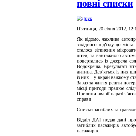
повні списки
П'ятниця, 20 січня 2012, 12:
Як відомо, жахлива автопр
західного під'їзду до міст
сталося зіткнення мікроав
дітей, та вантажного автом
повертались із джерела св
Водохреща. Врезультаті зі
дитина. Дев’ятьох із них шп
із них – у вкрай важкому ст
Зараз за життя решти потер
місці пригоди працює слід
Причини аварії наразі з’яс
справи.
Списки загиблих та травмо
Відділ ДАІ подав дані пр
загиблих пасажирів автоб
пасажирів.