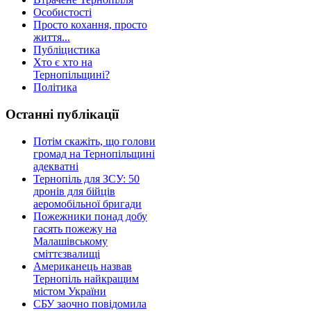
Особистості
Просто кохання, просто
життя...
Публіцистика
Хто є хто на
Тернопільщині?
Політика
Останні публікації
Потім скажіть, що голови
громад на Тернопільщині
адекватні
Тернопіль для ЗСУ: 50
дронів для бійців
аеромобільної бригади
Пожежники понад добу
гасять пожежу на
Малашівському
сміттєзвалищі
Американець назвав
Тернопіль найкращим
містом України
СБУ заочно повідомила