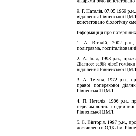
лікарями було констатовано 
9. Г. Наталія, 07.05.1969 р.
відділення Рівненської ЦМЛ,
констатовано біологічну сме
Інформаціця про потерпілих
1. А. Віталій, 2002 р.н.
політравма, госпіталізовани
2. А. Ілля, 1998 р.н., прож
Діагноз: забій лівої гомілк
відділення Рівненської ЦМЛ
3. А. Тетяна, 1972 р.н., п
правої поперекової ділянк
Рівненської ЦМЛ.
4. П. Наталія, 1986 р.н., п
перелом лонної і сідничної 
Рівненської ЦМЛ.
5. Б. Вікторія, 1997 р.н., п
доставлена в ОДКЛ м. Рівне