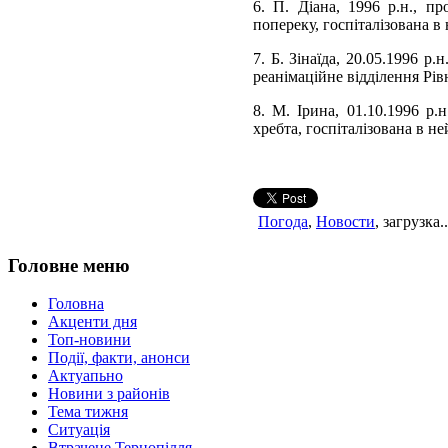
6. П. Діана, 1996 р.н., пр
попереку, госпіталізована в
7. Б. Зінаїда, 20.05.1996 р.
реанімаційне відділення Рі
8. М. Ірина, 01.10.1996 р.н
хребта, госпіталізована в н
Погода
,
Новости
, загрузка..
Головне меню
Головна
Акценти дня
Топ-новини
Події, факти, анонси
Актуапьно
Новини з районів
Тема тижня
Ситуація
Втрачене Тернопілля