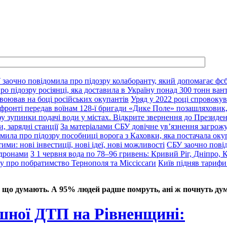
 заочно повідомила про підозру колаборанту, який допомагає фсб
о підозру росіянці, яка доставила в Україну понад 300 тонн ван
воював на боці російських окупантів
Уряд у 2022 році спровокув
фронті передав воїнам 128-ї бригади «Дике Поле» позашляховик,
у зупинки подачі води у містах. Відкрите звернення до Президе
, зарядні станції
За матеріалами СБУ довічне ув’язнення загрож
мила про підозру пособниці ворога з Каховки, яка постачала оку
ими: нові інвестиції, нові ідеї, нові можливості
СБУ заочно пові
 дронами
З 1 червня вода по 78–96 гривень: Кривий Ріг, Дніпро, 
ду про побратимство Тернополя та Міссіссаґи
Київ підняв тарифи
 що думають. А 95% людей радше помруть, ані ж почнуть дум
шної ДТП на Рівненщині: