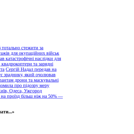
 тотально стежити за
тажів для окупаційних військ
ав катастрофічні наслідки для
 квадрокоптери та зарядні
нта
Сергій Надал передав на
ує зраднику, який очолював
пантам дрони та маскувальні
домила про підозру меру
Київ, Одеса, Ужгород
 на проїзд більш ніж на 50% —
ати...»