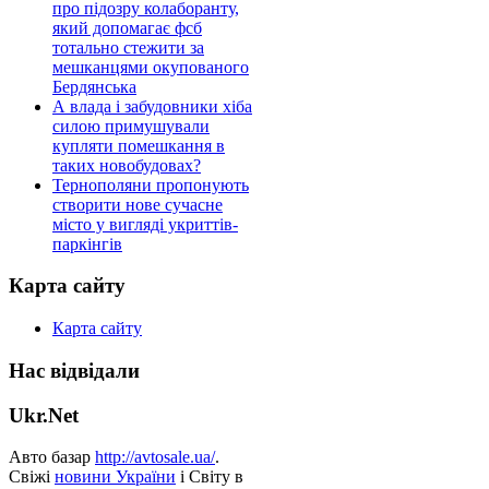
про підозру колаборанту,
який допомагає фсб
тотально стежити за
мешканцями окупованого
Бердянська
А влада і забудовники хіба
силою примушували
купляти помешкання в
таких новобудовах?
Тернополяни пропонують
створити нове сучасне
місто у вигляді укриттів-
паркінгів
Карта сайту
Карта сайту
Нас відвідали
Ukr.Net
Авто базар
http://avtosale.ua/
.
Свіжі
новини України
і Світу в