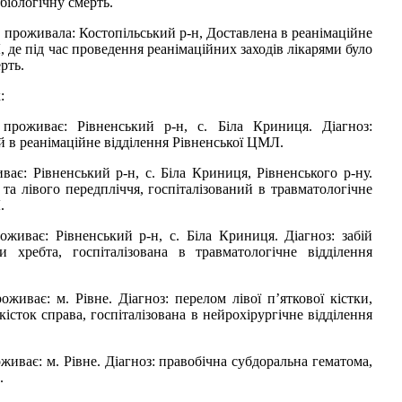
біологічну смерть.
н., проживала: Костопільський р-н, Доставлена в реанімаційне
 де під час проведення реанімаційних заходів лікарями було
рть.
:
, проживає: Рівненський р-н, с. Біла Криниця. Діагноз:
й в реанімаційне відділення Рівненської ЦМЛ.
иває: Рівненський р-н, с. Біла Криниця, Рівненського р-ну.
и та лівого передпліччя, госпіталізований в травматологічне
.
роживає: Рівненський р-н, с. Біла Криниця. Діагноз: забій
и хребта, госпіталізована в травматологічне відділення
роживає: м. Рівне. Діагноз: перелом лівої п’яткової кістки,
кісток справа, госпіталізована в нейрохірургічне відділення
роживає: м. Рівне. Діагноз: правобічна субдоральна гематома,
.