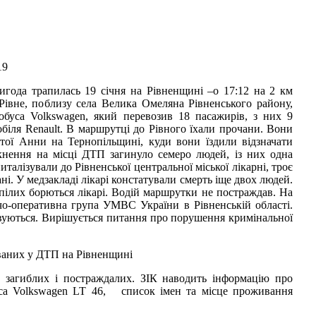
19
игода трапилась 19 січня на Рівненщині –о 17:12 на 2 км
а Рівне, поблизу села Велика Омеляна Рівненського району,
тобуса Volkswagen, який перевозив 18 пасажирів, з них 9
обіля Renault. В маршрутці до Рівного їхали прочани. Вони
ятої Анни на Тернопільщині, куди вони їздили відзначати
ткнення на місці ДТП загинуло семеро людей, із них одна
италізували до Рівненської центральної міської лікарні, троє
ані. У медзакладі лікарі констатували смерть іще двох людей.
пілих борються лікарі. Водій маршрутки не постраждав. На
чо-оперативна група УМВС України в Рівненській області.
овуються. Вирішується питання про порушення кримінальної
ваних у ДТП на Рівненщині
о загиблих і постраждалих. ЗІК наводить інформацію про
уса Volkswagen LT 46, список імен та місце проживання