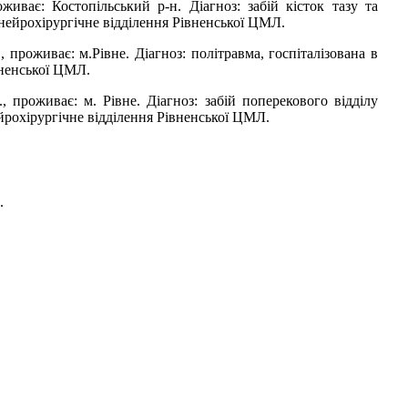
оживає: Костопільський р-н. Діагноз: забій кісток тазу та
 нейрохірургічне відділення Рівненської ЦМЛ.
н., проживає: м.Рівне. Діагноз: політравма, госпіталізована в
вненської ЦМЛ.
., проживає: м. Рівне. Діагноз: забій поперекового відділу
ейрохірургічне відділення Рівненської ЦМЛ.
.