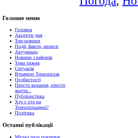
Погода
,
Но
Головне меню
Головна
Акценти дня
Топ-новини
Події, факти, анонси
Актуапьно
Новини з районів
Тема тижня
Ситуація
Втрачене Тернопілля
Особистості
Просто кохання, просто
життя...
Публіцистика
Хто є хто на
Тернопільщині?
Політика
Останні публікації
Міська рада покриває