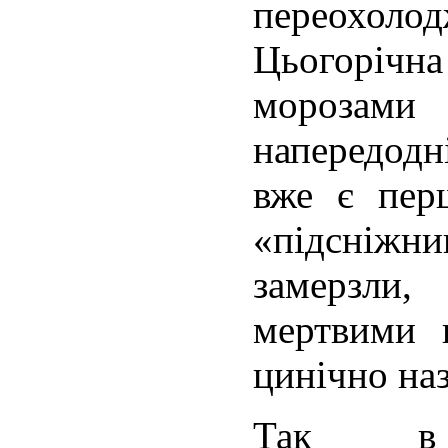
переохол
Цьогоріч
морозами
напередодн
вже є пер
«підсніж
замерзли
мертвими 
цинічно наз
Так в 