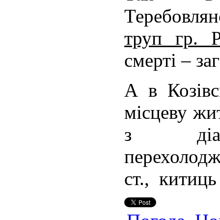
Теребовлян
труп гр. 
смерті – за
А в Козів
місцеву жит
з діаг
перехолодж
ст., китиць