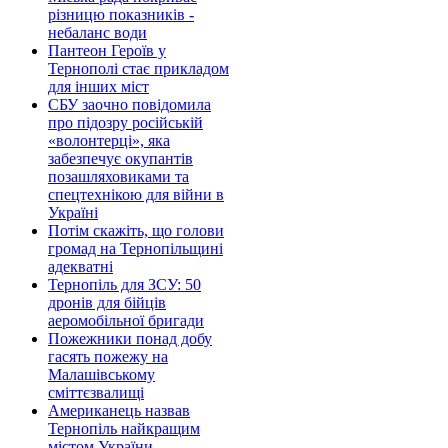
різницю показників -
небаланс води
Пантеон Героїв у
Тернополі стає прикладом
для інших міст
СБУ заочно повідомила
про підозру російській
«волонтерці», яка
забезпечує окупантів
позашляховиками та
спецтехнікою для війни в
Україні
Потім скажіть, що голови
громад на Тернопільщині
адекватні
Тернопіль для ЗСУ: 50
дронів для бійців
аеромобільної бригади
Пожежники понад добу
гасять пожежу на
Малашівському
сміттєзвалищі
Американець назвав
Тернопіль найкращим
містом України