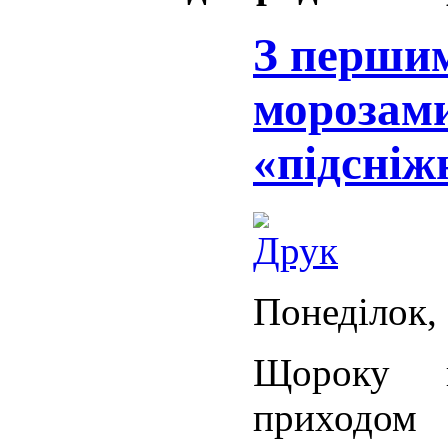
З першим
морозами
«підсніж
Понеділок, 
Щороку 
приход