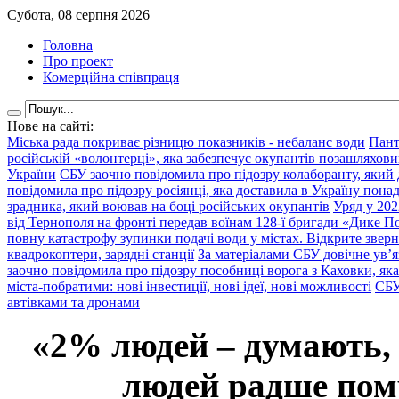
Субота, 08 серпня 2026
Головна
Про проект
Комерційна співпраця
Нове на сайті:
Міська рада покриває різницю показників - небаланс води
Пант
російській «волонтерці», яка забезпечує окупантів позашляхови
України
СБУ заочно повідомила про підозру колаборанту, який
повідомила про підозру росіянці, яка доставила в Україну пона
зрадника, який воював на боці російських окупантів
Уряд у 202
від Тернополя на фронті передав воїнам 128-ї бригади «Дике По
повну катастрофу зупинки подачі води у містах. Відкрите звер
квадрокоптери, зарядні станції
За матеріалами СБУ довічне ув’
заочно повідомила про підозру пособниці ворога з Каховки, яка
міста-побратими: нові інвестиції, нові ідеї, нові можливості
СБУ
автівками та дронами
«2% людей – думають,
людей радше помр