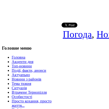
Погода
,
Но
Головне меню
Головна
Акценти дня
Топ-новини
Події, факти, анонси
Актуапьно
Новини з районів
Тема тижня
Ситуація
Втрачене Тернопілля
Особистості
Просто кохання, просто
життя...