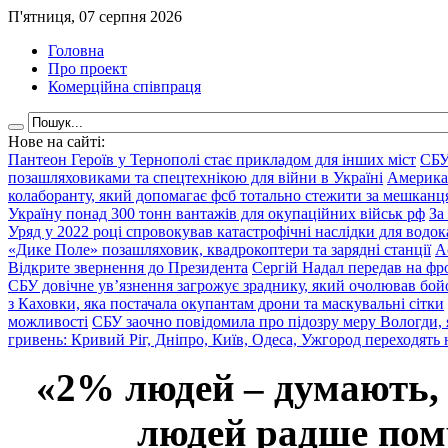
П'ятниця, 07 серпня 2026
Головна
Про проект
Комерційна співпраця
Нове на сайті:
Пантеон Героїв у Тернополі стає прикладом для інших міст
СБУ
позашляховиками та спецтехнікою для війни в Україні
Америка
колаборанту, який допомагає фсб тотально стежити за мешкан
Україну понад 300 тонн вантажів для окупаційних військ рф
За
Уряд у 2022 році спровокував катастрофічні наслідки для водок
«Дике Поле» позашляховик, квадрокоптери та зарядні станції
А
Відкрите звернення до Президента
Сергій Надал передав на фро
СБУ довічне ув’язнення загрожує зраднику, який очолював бой
з Каховки, яка постачала окупантам дрони та маскувальні сітки
можливості
СБУ заочно повідомила про підозру меру Вологди, 
гривень: Кривий Ріг, Дніпро, Київ, Одеса, Ужгород переходять 
«2% людей – думають,
людей радше помр