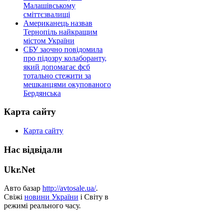
Малашівському
сміттєзвалищі
Американець назвав
Тернопіль найкращим
містом України
СБУ заочно повідомила
про підозру колаборанту,
який допомагає фсб
тотально стежити за
мешканцями окупованого
Бердянська
Карта сайту
Карта сайту
Нас відвідали
Ukr.Net
Авто базар
http://avtosale.ua/
.
Свіжі
новини України
і Світу в
режимі реального часу.