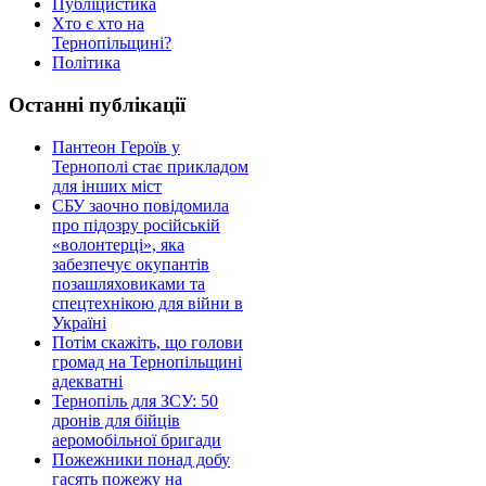
Публіцистика
Хто є хто на
Тернопільщині?
Політика
Останні публікації
Пантеон Героїв у
Тернополі стає прикладом
для інших міст
СБУ заочно повідомила
про підозру російській
«волонтерці», яка
забезпечує окупантів
позашляховиками та
спецтехнікою для війни в
Україні
Потім скажіть, що голови
громад на Тернопільщині
адекватні
Тернопіль для ЗСУ: 50
дронів для бійців
аеромобільної бригади
Пожежники понад добу
гасять пожежу на