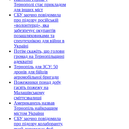
Тернополі стає прикладом
для інших міст
СБУ заочно повідомила
про підозру російській
«волонтерці», яка
забезпечує окупантів
позашляховиками та
спецтехнікою для війни в
Україні
Потім скажіть, що голови
громад на Тернопільщині
адекватні
Тернопіль для ЗСУ: 50
дронів для бійців
аеромобільної бригади
Пожежники понад добу
гасять пожежу на
Малашівському
сміттєзвалищі
Американець назвав
Тернопіль найкращим
містом України
СБУ заочно повідомила
про підозру колаборанту,
який допомагає фсб