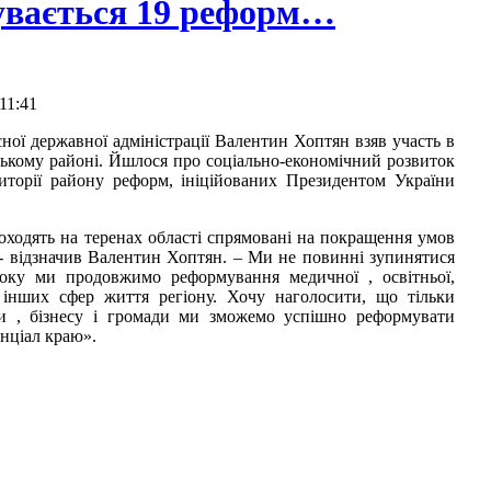
бувається 19 реформ…
11:41
сної державної адміністрації Валентин Хоптян взяв участь в
ському районі. Йшлося про соціально-економічний розвиток
риторії району реформ, ініційованих Президентом України
роходять на теренах області спрямовані на покращення умов
 - відзначив Валентин Хоптян. – Ми не повинні зупинятися
оку ми продовжимо реформування медичної , освітньої,
а інших сфер життя регіону. Хочу наголосити, що тільки
и , бізнесу і громади ми зможемо успішно реформувати
нціал краю».