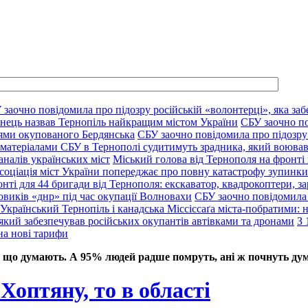
 заочно повідомила про підозру російській «волонтерці», яка заб
нець назвав Тернопіль найкращим містом України
СБУ заочно по
цями окупованого Бердянська
СБУ заочно повідомила про підозру 
 матеріалами СБУ в Тернополі судитимуть зрадника, який воював
аналів українських міст
Міський голова від Тернополя на фронті 
соціація міст України попереджає про повну катастрофу зупинки 
нті для 44 бригади від Тернополя: екскаватор, квадрокоптери, за
овиків «днр» під час окупації Волновахи
СБУ заочно повідомила 
Український Тернопіль і канадська Міссіссаґа міста-побратими: нов
який забезпечував російських окупантів автівками та дронами
З 
на нові тарифи
 що думають. А 95% людей радше помруть, ані ж почнуть дум
Хоптяну, то в області