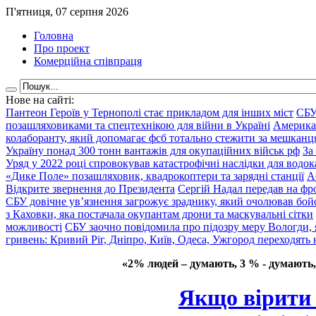
П'ятниця, 07 серпня 2026
Головна
Про проект
Комерційна співпраця
Нове на сайті:
Пантеон Героїв у Тернополі стає прикладом для інших міст
СБУ
позашляховиками та спецтехнікою для війни в Україні
Америка
колаборанту, який допомагає фсб тотально стежити за мешкан
Україну понад 300 тонн вантажів для окупаційних військ рф
За
Уряд у 2022 році спровокував катастрофічні наслідки для водок
«Дике Поле» позашляховик, квадрокоптери та зарядні станції
А
Відкрите звернення до Президента
Сергій Надал передав на фро
СБУ довічне ув’язнення загрожує зраднику, який очолював бой
з Каховки, яка постачала окупантам дрони та маскувальні сітки
можливості
СБУ заочно повідомила про підозру меру Вологди, 
гривень: Кривий Ріг, Дніпро, Київ, Одеса, Ужгород переходять 
«2% людей – думають, 3 % - думають,
Якщо вірити 