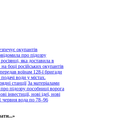
езпечує окупантів
відомила про підозру
росіянці, яка доставила в
 на боці російських окупантів
передав воїнам 128-ї бригади
подачі води у містах.
рядні станції
За матеріалами
про підозру пособниці ворога
і інвестиції, нові ідеї, нові
1 червня вода по 78–96
ати...»