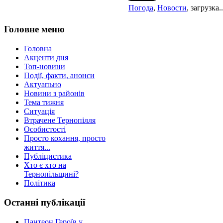
Погода
,
Новости
, загрузка..
Головне меню
Головна
Акценти дня
Топ-новини
Події, факти, анонси
Актуапьно
Новини з районів
Тема тижня
Ситуація
Втрачене Тернопілля
Особистості
Просто кохання, просто
життя...
Публіцистика
Хто є хто на
Тернопільщині?
Політика
Останні публікації
Пантеон Героїв у