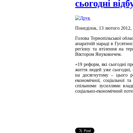
сьогодні від
Понеділок, 13 лютого 2012, 
Голова Тернопільської обла
апаратній нараді в Гусятин
регіону та втілення на те
Віктором Януковичем.
«19 реформ, які сьогодні п
життя людей уже сьогодні,
на досягнутому – цього р
економічної, соціальної т
спільними зусиллями влад
соціально-економічний поте