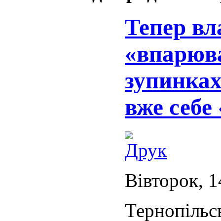
Тепер вл
«впарюва
зупинках
вже себ
Вівторок, 1
Тернопільс