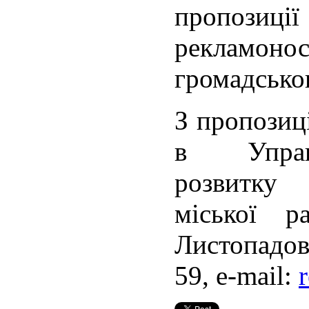
пропозиц
рекламо
громадсько
З пропозиц
в Управл
розвитку 
міської р
Листопадова
59, e-mail: