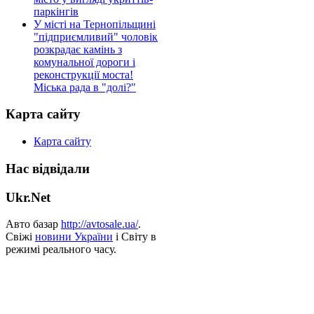
паркінгів
У місті на Тернопільщині
"підприємливий" чоловік
розкрадає камінь з
комунальної дороги і
реконструкції моста!
Міська рада в "долі?"
Карта сайту
Карта сайту
Нас відвідали
Ukr.Net
Авто базар
http://avtosale.ua/
.
Свіжі
новини України
і Світу в
режимі реального часу.