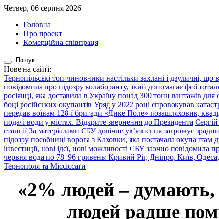
Четвер, 06 серпня 2026
Головна
Про проект
Комерційна співпраця
Нове на сайті:
Тернопільські топ-чиновники настільки захлані і двуличні, що 
повідомила про підозру колаборанту, який допомагає фсб тота
росіянці, яка доставила в Україну понад 300 тонн вантажів для
боці російських окупантів
Уряд у 2022 році спровокував катаст
передав воїнам 128-ї бригади «Дике Поле» позашляховик, квадр
подачі води у містах. Відкрите звернення до Президента
Сергій
станції
За матеріалами СБУ довічне ув’язнення загрожує зрадни
підозру пособниці ворога з Каховки, яка постачала окупантам д
інвестиції, нові ідеї, нові можливості
СБУ заочно повідомила пр
червня вода по 78–96 гривень: Кривий Ріг, Дніпро, Київ, Одеса
Тернополя та Міссіссаґи
«2% людей – думають,
людей радше помр