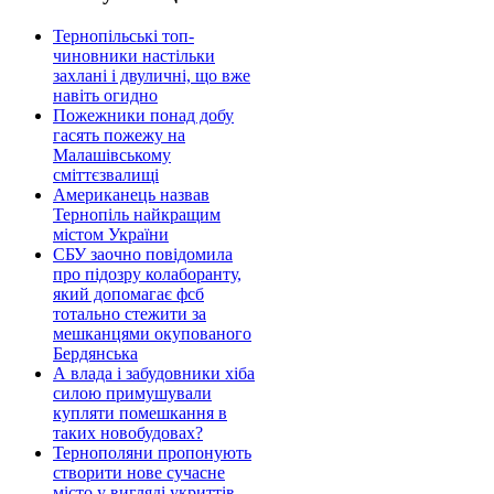
Тернопільські топ-
чиновники настільки
захлані і двуличні, що вже
навіть огидно
Пожежники понад добу
гасять пожежу на
Малашівському
сміттєзвалищі
Американець назвав
Тернопіль найкращим
містом України
СБУ заочно повідомила
про підозру колаборанту,
який допомагає фсб
тотально стежити за
мешканцями окупованого
Бердянська
А влада і забудовники хіба
силою примушували
купляти помешкання в
таких новобудовах?
Тернополяни пропонують
створити нове сучасне
місто у вигляді укриттів-