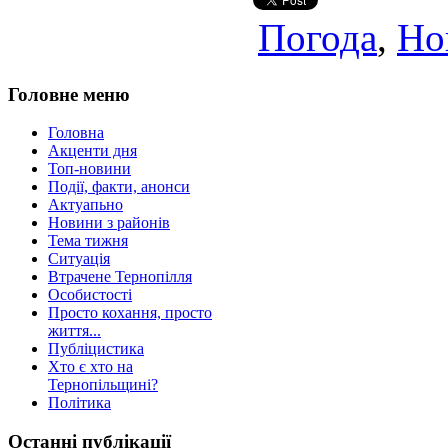
Погода
,
Но
Головне меню
Головна
Акценти дня
Топ-новини
Події, факти, анонси
Актуапьно
Новини з районів
Тема тижня
Ситуація
Втрачене Тернопілля
Особистості
Просто кохання, просто
життя...
Публіцистика
Хто є хто на
Тернопільщині?
Політика
Останні публікації