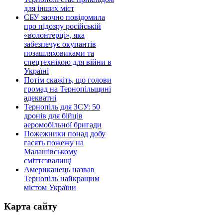
для інших міст
СБУ заочно повідомила
про підозру російській
«волонтерці», яка
забезпечує окупантів
позашляховиками та
спецтехнікою для війни в
Україні
Потім скажіть, що голови
громад на Тернопільщині
адекватні
Тернопіль для ЗСУ: 50
дронів для бійців
аеромобільної бригади
Пожежники понад добу
гасять пожежу на
Малашівському
сміттєзвалищі
Американець назвав
Тернопіль найкращим
містом України
Карта сайту