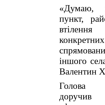
«Думаю, 
пункт, ра
втіленн
конкрет
спрямован
іншого села
Валентин Х
Голова о
доручив 