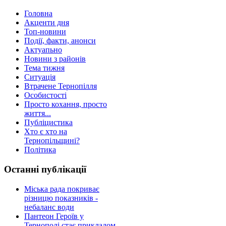
Головна
Акценти дня
Топ-новини
Події, факти, анонси
Актуапьно
Новини з районів
Тема тижня
Ситуація
Втрачене Тернопілля
Особистості
Просто кохання, просто
життя...
Публіцистика
Хто є хто на
Тернопільщині?
Політика
Останні публікації
Міська рада покриває
різницю показників -
небаланс води
Пантеон Героїв у
Тернополі стає прикладом