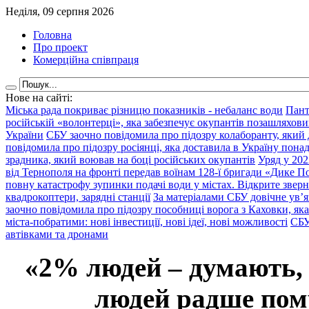
Неділя, 09 серпня 2026
Головна
Про проект
Комерційна співпраця
Нове на сайті:
Міська рада покриває різницю показників - небаланс води
Пант
російській «волонтерці», яка забезпечує окупантів позашляхови
України
СБУ заочно повідомила про підозру колаборанту, який
повідомила про підозру росіянці, яка доставила в Україну пона
зрадника, який воював на боці російських окупантів
Уряд у 202
від Тернополя на фронті передав воїнам 128-ї бригади «Дике По
повну катастрофу зупинки подачі води у містах. Відкрите звер
квадрокоптери, зарядні станції
За матеріалами СБУ довічне ув’
заочно повідомила про підозру пособниці ворога з Каховки, яка
міста-побратими: нові інвестиції, нові ідеї, нові можливості
СБУ
автівками та дронами
«2% людей – думають,
людей радше помр