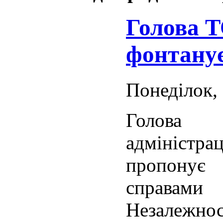
Голова Т
фонтанує
Понеділок, 
Голова 
адміністр
пропону
справам
Незалежнос