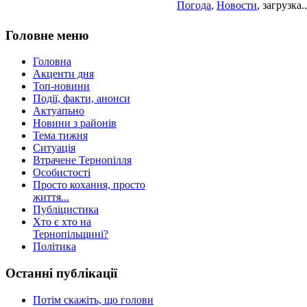
Погода
,
Новости
, загрузка..
Головне меню
Головна
Акценти дня
Топ-новини
Події, факти, анонси
Актуапьно
Новини з районів
Тема тижня
Ситуація
Втрачене Тернопілля
Особистості
Просто кохання, просто
життя...
Публіцистика
Хто є хто на
Тернопільщині?
Політика
Останні публікації
Потім скажіть, що голови