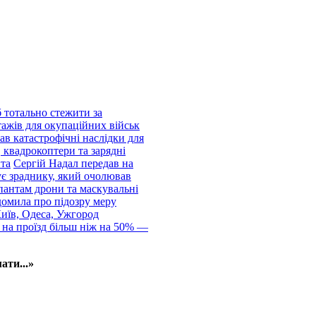
 тотально стежити за
тажів для окупаційних військ
ав катастрофічні наслідки для
 квадрокоптери та зарядні
нта
Сергій Надал передав на
ує зраднику, який очолював
пантам дрони та маскувальні
домила про підозру меру
Київ, Одеса, Ужгород
 на проїзд більш ніж на 50% —
ати...»