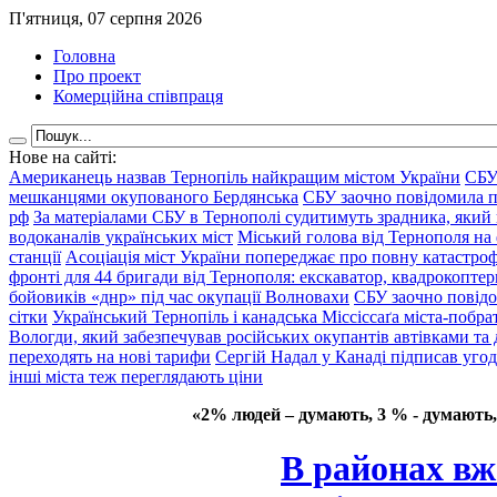
П'ятниця, 07 серпня 2026
Головна
Про проект
Комерційна співпраця
Нове на сайті:
Американець назвав Тернопіль найкращим містом України
СБУ
мешканцями окупованого Бердянська
СБУ заочно повідомила пр
рф
За матеріалами СБУ в Тернополі судитимуть зрадника, який 
водоканалів українських міст
Міський голова від Тернополя на 
станції
Асоціація міст України попереджає про повну катастроф
фронті для 44 бригади від Тернополя: екскаватор, квадрокоптери
бойовиків «днр» під час окупації Волновахи
СБУ заочно повідо
сітки
Український Тернопіль і канадська Міссіссаґа міста-побрат
Вологди, який забезпечував російських окупантів автівками та
переходять на нові тарифи
Сергій Надал у Канаді підписав уго
інші міста теж переглядають ціни
«2% людей – думають, 3 % - думають,
В районах вж