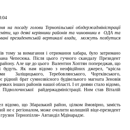
3:04
ння на посаду голови Тернопільської облдержадміністрації
міти, що деякі керівники районів та чиновники в ОДА та
ковані президентській вертикалі влади, можуть позбутися
ів тому за вимагання і отримання хабара, було затримано
вана Чепесюка. Після цього гучного скандалу Президент
а району. Але ще до цього Валентин Хоптян попереджав, що
 будуть. Як нам відомо з неофіційних джерел, “крісла
ми Заліщицького, Теребовлянського, Чортківського,
є рідний брат сумнозвісного будівельного магната Зеновія
еяких інших районів нашої області. І от днями стало відомо,
 Підволочиської райдержадміністрації. Ним став Віталій
л відомо, що Збаразький район, цілком ймовірно, замість
ий не є регіоналом, може очолити колишній віце-президент
грузин Тернопілля» Автанділ Мдінарадзе.