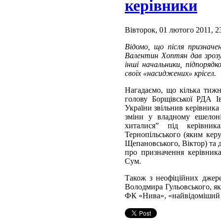
керівники
Вівторок, 01 лютого 2011, 2
Відомо, що після призначе
Валентин Хоптян дав зрозу
інші начальники, підпоряд
своїх «насиджених» крісел.
Нагадаємо, що кілька тижн
голову Борщівської РДА І
України звільнив керівник
зміни у владному ешелоні
хиталися” під керівника
Тернопільського (яким керу
Щепановського, Віктор) та д
про призначення керівника
Сум.
Також з неофіційних джере
Володмира Гульовського, як
ФК «Нива», «найвідоміший 