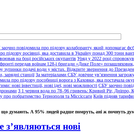
 заочно повідомила про підозру колаборанту, який допомагає фсб
о підозру росіянці, яка доставила в Україну понад 300 тонн ван
воював на боці російських окупантів
Уряд у 2022 році спровокув
фронті передав воїнам 128-ї бригади «Дике Поле» позашляховик,
у зупинки подачі води у містах. Відкрите звернення до Президе
, зарядні станції
За матеріалами СБУ довічне ув’язнення загрож
мила про підозру пособниці ворога з Каховки, яка постачала оку
ими: нові інвестиції, нові ідеї, нові можливості
СБУ заочно пові
 дронами
З 1 червня вода по 78–96 гривень: Кривий Ріг, Дніпро, 
ду про побратимство Тернополя та Міссіссаґи
Київ підняв тарифи
 що думають. А 95% людей радше помруть, ані ж почнуть дум
е з’являються нові