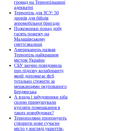
громад на Тернопільщині
адекватні
Тернопіль для ЗСУ: 50
дронів для бійців
аеромобільної бригади
Пожежники понад добу
гасять пожежу на
Малашівському
сміттєзвалищі
Американець назвав
Тернопіль найкращим
містом України
СБУ заочно повідомила
про підозру колаборанту,
який допомагає фсб
тотально стежити за
мешканцями окупованого
Бердянська
А влада і забудовники хіба
силою примушували
купляти помешкання в
таких новобудовах?
Тернополяни пропонують
створити нове сучасне
місто у вигляді укриттів-