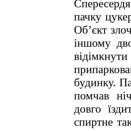
Спересердя
пачку цукер
Об’єкт зло
іншому дво
відімкну
припарко
будинку. Па
помчав ні
довго їзди
спиртне та