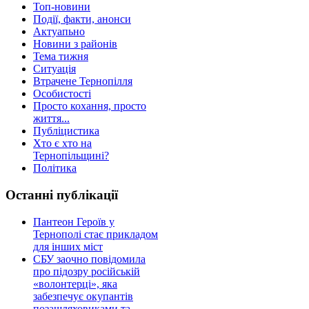
Топ-новини
Події, факти, анонси
Актуапьно
Новини з районів
Тема тижня
Ситуація
Втрачене Тернопілля
Особистості
Просто кохання, просто
життя...
Публіцистика
Хто є хто на
Тернопільщині?
Політика
Останні публікації
Пантеон Героїв у
Тернополі стає прикладом
для інших міст
СБУ заочно повідомила
про підозру російській
«волонтерці», яка
забезпечує окупантів
позашляховиками та