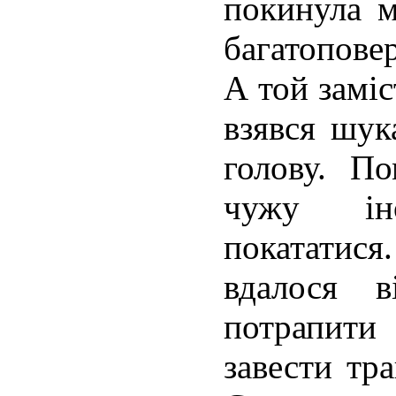
покинула м
багатопове
А той заміс
взявся шук
голову. П
чужу ін
покататис
вдалося в
потрапити 
завести тра