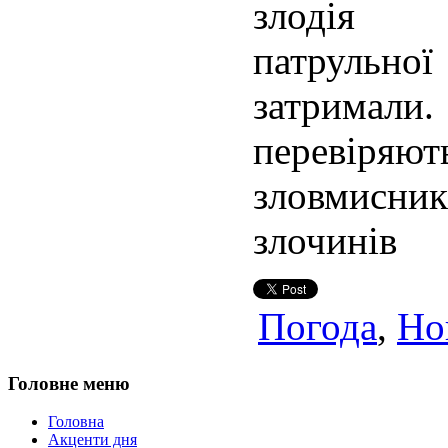
злодія 
патрульно
затрима
перевір
зловмисни
злочинів
Погода
,
Но
Головне меню
Головна
Акценти дня