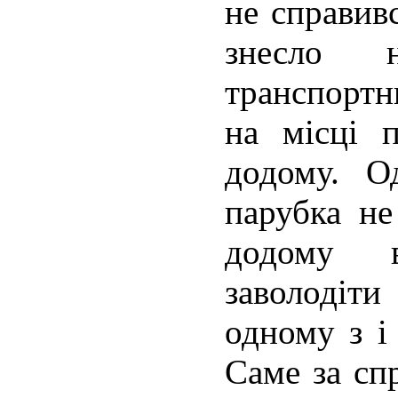
не справивс
знесло 
транспортн
на місці 
додому. О
парубка не
додому 
заволоді
одному з і
Саме за сп