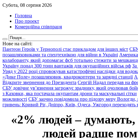
Субота, 08 серпня 2026
Головна
Про проект
Комерційна співпраця
Нове на сайті:
Пантеон Героїв у Тернополі стає прикладом для інших міст
СБУ
позашляховиками та спецтехнікою для війни в Україні
Америка
колаборанту, який допомагає фсб тотально стежити за мешкан
Україну понад 300 тонн вантажів для окупаційних військ рф
За
Уряд у 2022 році спровокував катастрофічні наслідки для водок
«Дике Поле» позашляховик, квадрокоптери та зарядні станції
А
Відкрите звернення до Президента
Сергій Надал передав на фро
СБУ довічне ув’язнення загрожує зраднику, який очолював бой
з Каховки, яка постачала окупантам дрони та маскувальні сітки
можливості
СБУ заочно повідомила про підозру меру Вологди, 
гривень: Кривий Ріг, Дніпро, Київ, Одеса, Ужгород переходять 
«2% людей – думають,
людей радше помр