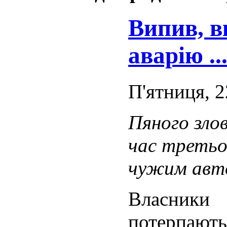
Випив, в
аварію ..
П'ятниця, 2
Пяного зло
час третьо
чужим авт
Власники 
потерпають 