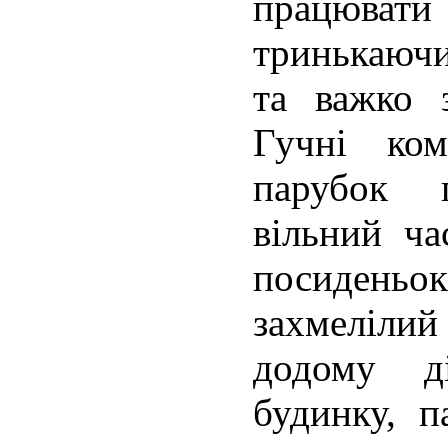
працювати
тринькаючи
та важко 
Гучні ком
парубок 
вільний ча
посиденьок
захмеліл
додому д
будинку, п