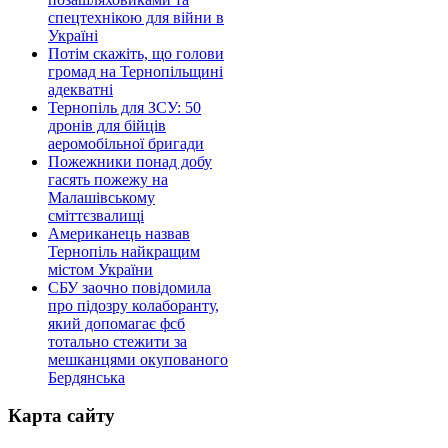
спецтехнікою для війни в
Україні
Потім скажіть, що голови
громад на Тернопільщині
адекватні
Тернопіль для ЗСУ: 50
дронів для бійців
аеромобільної бригади
Пожежники понад добу
гасять пожежу на
Малашівському
сміттєзвалищі
Американець назвав
Тернопіль найкращим
містом України
СБУ заочно повідомила
про підозру колаборанту,
який допомагає фсб
тотально стежити за
мешканцями окупованого
Бердянська
Карта сайту