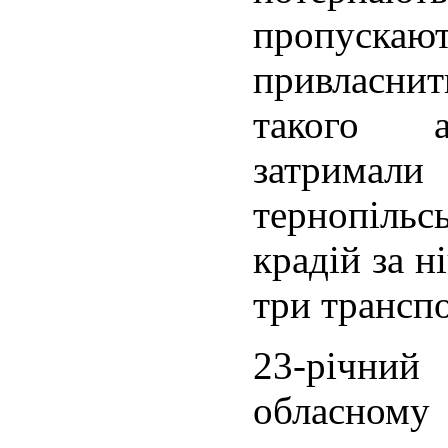
пропускаю
привласнит
такого а
затрим
тернопільс
крадій за н
три транспо
23-річни
обласно